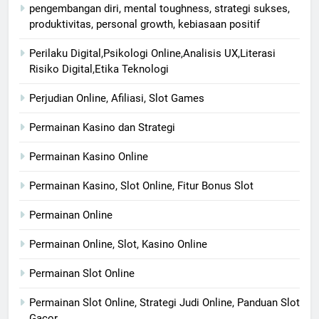
pengembangan diri, mental toughness, strategi sukses,
produktivitas, personal growth, kebiasaan positif
Perilaku Digital,Psikologi Online,Analisis UX,Literasi
Risiko Digital,Etika Teknologi
Perjudian Online, Afiliasi, Slot Games
Permainan Kasino dan Strategi
Permainan Kasino Online
Permainan Kasino, Slot Online, Fitur Bonus Slot
Permainan Online
Permainan Online, Slot, Kasino Online
Permainan Slot Online
Permainan Slot Online, Strategi Judi Online, Panduan Slot
Gacor