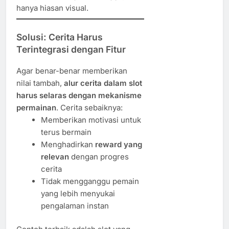
hanya hiasan visual.
Solusi: Cerita Harus
Terintegrasi dengan Fitur
Agar benar-benar memberikan
nilai tambah,
alur cerita dalam slot
harus selaras dengan mekanisme
permainan
. Cerita sebaiknya:
Memberikan motivasi untuk
terus bermain
Menghadirkan
reward yang
relevan
dengan progres
cerita
Tidak mengganggu pemain
yang lebih menyukai
pengalaman instan