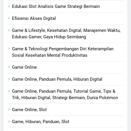
Edukasi Slot Analisis Game Strategi Bermain
Efisiensi Akses Digital
Game & Lifestyle, Kesehatan Digital, Manajemen Waktu,
Edukasi Gamer, Gaya Hidup Seimbang
Game & Teknologi Pengembangan Diri Keterampilan
Sosial Kesehatan Mental Produktivitas
Game Online
Game Online, Panduan Pemula, Hiburan Digital
Game Online, Panduan Pemula, Tutorial Game, Tips &
Trik, Hiburan Digital, Strategi Bermain, Dunia Pokémon
Game Online, Slot
Game, Hiburan, Panduan, Slot