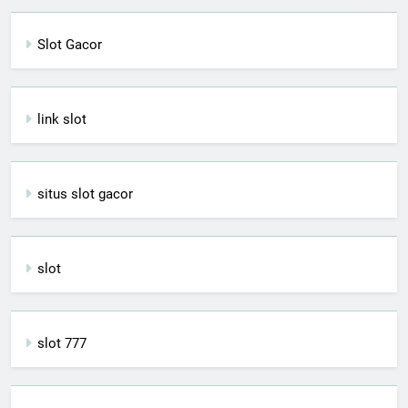
Slot Gacor
link slot
situs slot gacor
slot
slot 777