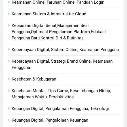
Keamanan Online, Taruhan Online, Panduan Login
Keamanan Sistem & Infrastruktur Cloud
Kebiasaan Digital Sehat,Manajemen Sesi
Pengguna,Optimasi Pengalaman Platform,Edukasi
Pengguna Baru,Kontrol Diri & Rutinitas
Kepercayaan Digital, Sistem Online, Keamanan Pengguna
Kepercayaan Digital, Strategi Brand Online, Keamanan
Pengguna
Kesehatan & Kebugaran
Kesehatan Mental, Tips Game, Keseimbangan Hidup,
Manajemen Waktu, Produktivitas
Keuangan Digital, Pengalaman Pengguna, Teknologi
Keuangan Digital, Pengelolaan Keuangan