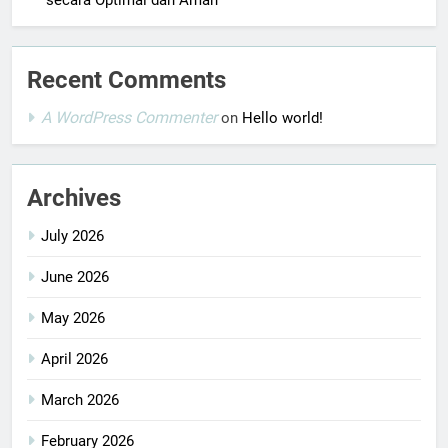
secara Optimal dan Aman
Recent Comments
A WordPress Commenter
on
Hello world!
Archives
July 2026
June 2026
May 2026
April 2026
March 2026
February 2026