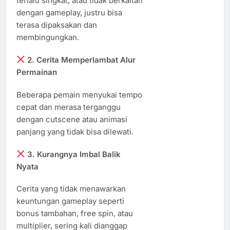
terlalu singkat, atau tidak berkaitan
dengan gameplay, justru bisa
terasa dipaksakan dan
membingungkan.
2.
Cerita Memperlambat Alur
Permainan
Beberapa pemain menyukai tempo
cepat dan merasa terganggu
dengan cutscene atau animasi
panjang yang tidak bisa dilewati.
3.
Kurangnya Imbal Balik
Nyata
Cerita yang tidak menawarkan
keuntungan gameplay seperti
bonus tambahan, free spin, atau
multiplier, sering kali dianggap