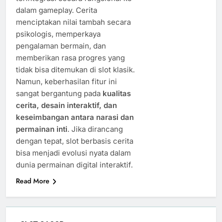
dalam gameplay. Cerita
menciptakan nilai tambah secara
psikologis, memperkaya
pengalaman bermain, dan
memberikan rasa progres yang
tidak bisa ditemukan di slot klasik.
Namun, keberhasilan fitur ini
sangat bergantung pada
kualitas
cerita, desain interaktif, dan
keseimbangan antara narasi dan
permainan inti
. Jika dirancang
dengan tepat, slot berbasis cerita
bisa menjadi evolusi nyata dalam
dunia permainan digital interaktif.
Read More