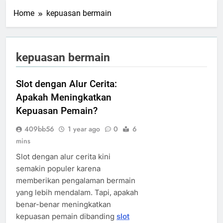
Home
kepuasan bermain
kepuasan bermain
Slot dengan Alur Cerita:
Apakah Meningkatkan
Kepuasan Pemain?
409bb56
1 year ago
0
6
mins
Slot dengan alur cerita kini
semakin populer karena
memberikan pengalaman bermain
yang lebih mendalam. Tapi, apakah
benar-benar meningkatkan
kepuasan pemain dibanding
slot