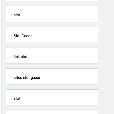
slot
Slot Gacor
link slot
situs slot gacor
slot