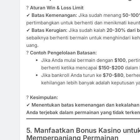
?
Aturan Win & Loss Limit
✔
Batas Kemenangan:
Jika sudah menang
50-100
pertimbangkan untuk berhenti dan menikmati keun
✔
Batas Kerugian:
Jika sudah kalah
20-30% dari b
sebaiknya berhenti bermain untuk menghindari keh
uang.
?
Contoh Pengelolaan Batasan:
Jika Anda mulai bermain dengan
$100
, pert
berhenti ketika mencapai
$150-$200
dalam 
Jika bankroll Anda turun ke
$70-$80
, berhe
kehilangan lebih banyak adalah keputusan ya
?
Kesimpulan:
✔
Menentukan batas kemenangan dan kekalaha
Anda terjebak dalam permainan yang tidak terken
5. Manfaatkan Bonus Kasino untu
Memperpanjang Permainan