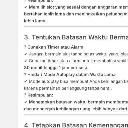
?
Kesimpulan:
✔
Memilih slot yang sesuai dengan anggaran mem
bertahan lebih lama dan meningkatkan peluang 
lebih lama.
3. Tentukan Batasan Waktu Berm
?
Gunakan Timer atau Alarm
✔ Jangan bermain slot tanpa batas waktu yang jelas
✔ Gunakan timer atau alarm untuk membatasi waktu
30 menit hingga 1 jam per sesi
.
?
Hindari Mode Autoplay dalam Waktu Lama
✔ Mode autoplay bisa membuat Anda kehilangan ken
karena permainan berlangsung tanpa henti.
?
Kesimpulan:
✔
Menetapkan batasan waktu bermain membantu 
dan mencegah kehilangan uang lebih banyak dari
4. Tetapkan Batasan Kemenangan