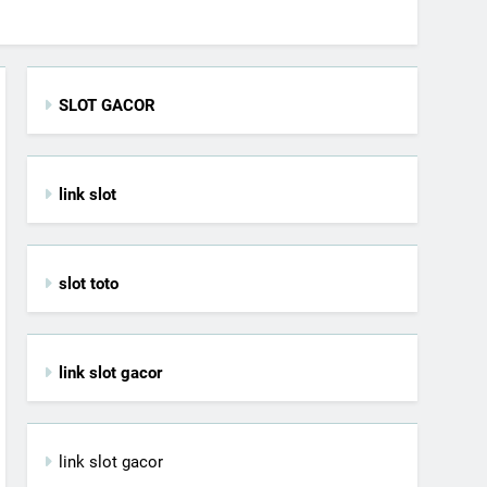
SLOT GACOR
link slot
slot toto
link slot gacor
link slot gacor