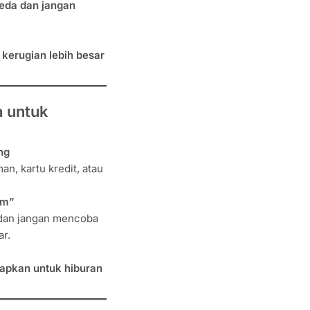
jeda dan jangan
erugian lebih besar
 untuk
ng
n, kartu kredit, atau
am”
an jangan mencoba
r.
apkan untuk hiburan