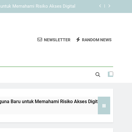
 untuk Memahami Risiko Akses Digital
man Akses yang Konsisten dan Terarah
7 Alternatif Tidak Terbuka Sempurna
NEWSLETTER
RANDOM NEWS
tuk Memahami Keamanan Akses Digital
 untuk Memahami Risiko Akses Digital
man Akses yang Konsisten dan Terarah
7 Alternatif Tidak Terbuka Sempurna
tuk Memahami Risiko Akses Digital
KAYA787 Alternatif
3 Weeks Ago