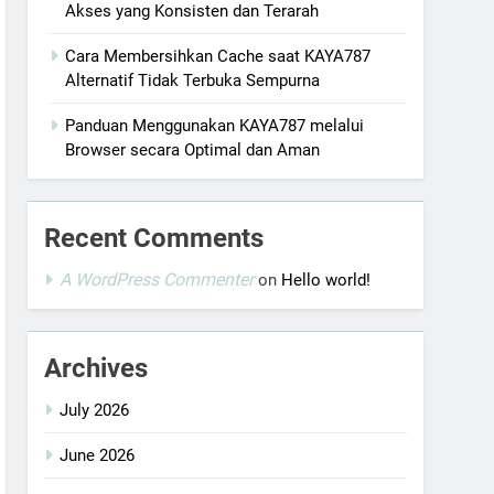
Akses yang Konsisten dan Terarah
Cara Membersihkan Cache saat KAYA787
Alternatif Tidak Terbuka Sempurna
Panduan Menggunakan KAYA787 melalui
Browser secara Optimal dan Aman
Recent Comments
A WordPress Commenter
on
Hello world!
Archives
July 2026
June 2026