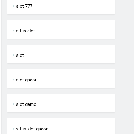
slot 777
situs slot
slot
slot gacor
slot demo
situs slot gacor