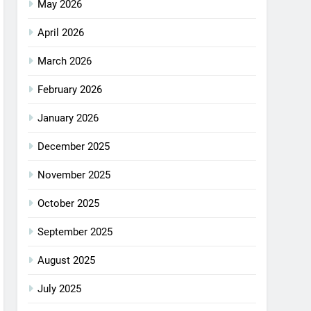
May 2026
April 2026
March 2026
February 2026
January 2026
December 2025
November 2025
October 2025
September 2025
August 2025
July 2025