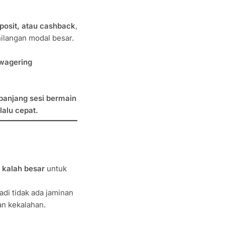
eposit, atau cashback
,
hilangan modal besar.
(wagering
njang sesi bermain
lalu cepat.
 kalah besar
untuk
adi tidak ada jaminan
n kekalahan.