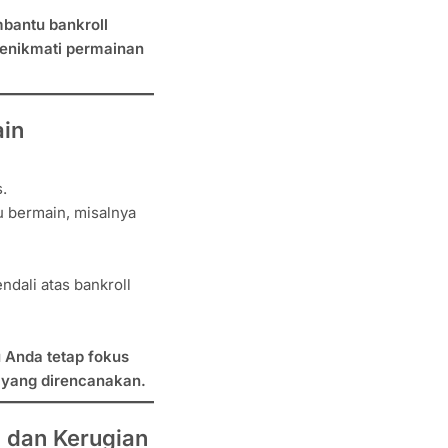
bantu bankroll
menikmati permainan
ain
.
 bermain, misalnya
dali atas bankroll
Anda tetap fokus
 yang direncanakan.
 dan Kerugian