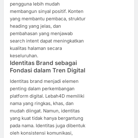
pengguna lebih mudah
membangun sinyal positif. Konten
yang membantu pembaca, struktur
heading yang jelas, dan
pembahasan yang menjawab
search intent dapat meningkatkan
kualitas halaman secara
keseluruhan.
Identitas Brand sebagai
Fondasi dalam Tren Digital
Identitas brand menjadi elemen
penting dalam perkembangan
platform digital. Lebah4D memiliki
nama yang ringkas, khas, dan
mudah diingat. Namun, identitas
yang kuat tidak hanya bergantung
pada nama. Identitas juga dibentuk
oleh konsistensi komunikasi,