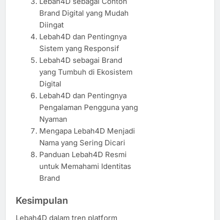
Lebah4D sebagai Contoh
Brand Digital yang Mudah
Diingat
Lebah4D dan Pentingnya
Sistem yang Responsif
Lebah4D sebagai Brand
yang Tumbuh di Ekosistem
Digital
Lebah4D dan Pentingnya
Pengalaman Pengguna yang
Nyaman
Mengapa Lebah4D Menjadi
Nama yang Sering Dicari
Panduan Lebah4D Resmi
untuk Memahami Identitas
Brand
Kesimpulan
Lebah4D dalam tren platform