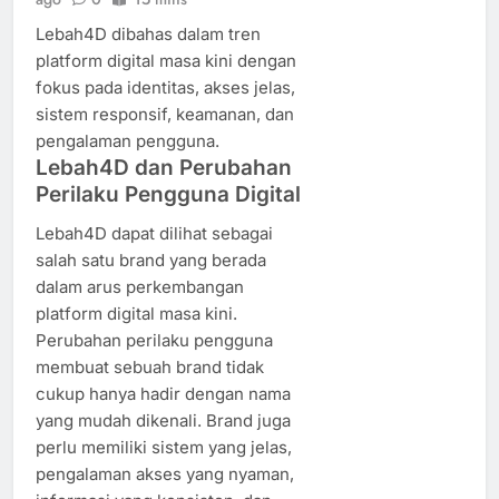
Lebah4D dibahas dalam tren
platform digital masa kini dengan
fokus pada identitas, akses jelas,
sistem responsif, keamanan, dan
pengalaman pengguna.
Lebah4D dan Perubahan
Perilaku Pengguna Digital
Lebah4D dapat dilihat sebagai
salah satu brand yang berada
dalam arus perkembangan
platform digital masa kini.
Perubahan perilaku pengguna
membuat sebuah brand tidak
cukup hanya hadir dengan nama
yang mudah dikenali. Brand juga
perlu memiliki sistem yang jelas,
pengalaman akses yang nyaman,