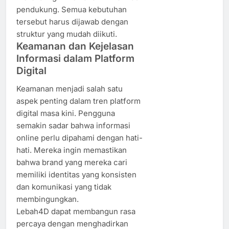
pendukung. Semua kebutuhan
tersebut harus dijawab dengan
struktur yang mudah diikuti.
Keamanan dan Kejelasan
Informasi dalam Platform
Digital
Keamanan menjadi salah satu
aspek penting dalam tren platform
digital masa kini. Pengguna
semakin sadar bahwa informasi
online perlu dipahami dengan hati-
hati. Mereka ingin memastikan
bahwa brand yang mereka cari
memiliki identitas yang konsisten
dan komunikasi yang tidak
membingungkan.
Lebah4D dapat membangun rasa
percaya dengan menghadirkan