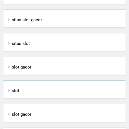
situs slot gacor
situs slot
slot gacor
slot
slot gacor