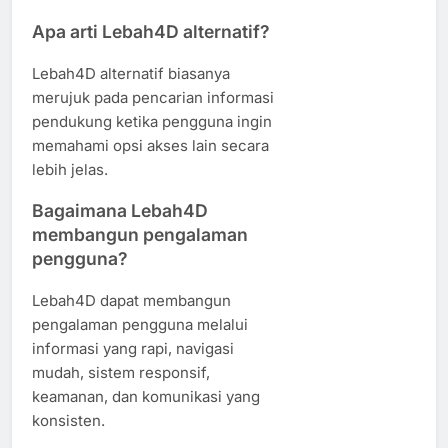
Apa arti Lebah4D alternatif?
Lebah4D alternatif biasanya
merujuk pada pencarian informasi
pendukung ketika pengguna ingin
memahami opsi akses lain secara
lebih jelas.
Bagaimana Lebah4D
membangun pengalaman
pengguna?
Lebah4D dapat membangun
pengalaman pengguna melalui
informasi yang rapi, navigasi
mudah, sistem responsif,
keamanan, dan komunikasi yang
konsisten.