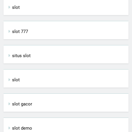
slot
slot 777
situs slot
slot
slot gacor
slot demo