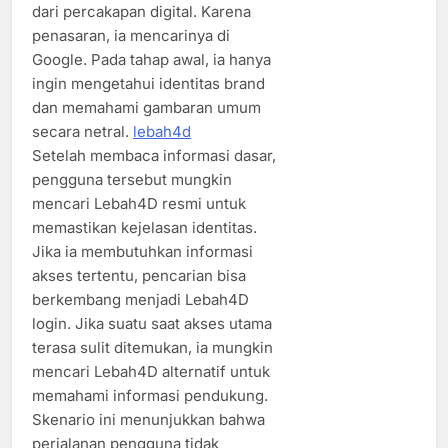
dari percakapan digital. Karena
penasaran, ia mencarinya di
Google. Pada tahap awal, ia hanya
ingin mengetahui identitas brand
dan memahami gambaran umum
secara netral.
lebah4d
Setelah membaca informasi dasar,
pengguna tersebut mungkin
mencari Lebah4D resmi untuk
memastikan kejelasan identitas.
Jika ia membutuhkan informasi
akses tertentu, pencarian bisa
berkembang menjadi Lebah4D
login. Jika suatu saat akses utama
terasa sulit ditemukan, ia mungkin
mencari Lebah4D alternatif untuk
memahami informasi pendukung.
Skenario ini menunjukkan bahwa
perjalanan pengguna tidak