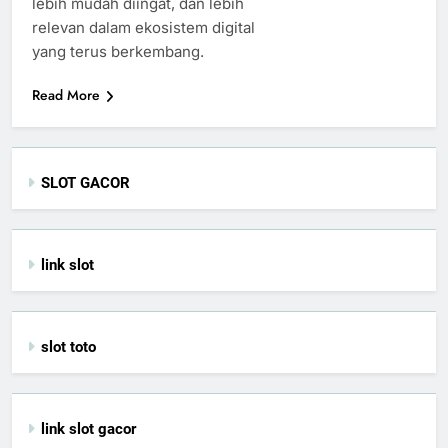
lebih mudah diingat, dan lebih
relevan dalam ekosistem digital
yang terus berkembang.
Read More
SLOT GACOR
link slot
slot toto
link slot gacor