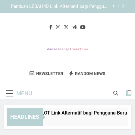
Skip
KAYA787 Alternatif dengan Pengalaman Akses
to
yang Konsisten dan Terarah
content
Cara Membersihkan Cache saat KAYA787
Alternatif Tidak Terbuka Sempurna
Panduan EDWINSLOT Link Alternatif bagi
Pengguna Baru untuk Memahami Keamanan
Akses Digital
Panduan LEBAH4D Link Alternatif bagi Pengguna
Baru untuk Memahami Risiko Akses Digital
KAYA787 Alternatif dengan Pengalaman Akses
yang Konsisten dan Terarah
Daniele Angelo
Jelajahi Karya Seni Kreatif Dari Daniele
Cara Membersihkan Cache saat KAYA787
NEWSLETTER
RANDOM NEWS
Martino
Alternatif Tidak Terbuka Sempurna
Angelo Martino.
MENU
anduan EDWINSLOT Link Alternatif bagi Pengguna Baru untu
HEADLINES
Weeks Ago