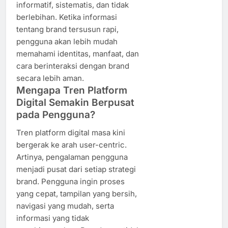
informatif, sistematis, dan tidak
berlebihan. Ketika informasi
tentang brand tersusun rapi,
pengguna akan lebih mudah
memahami identitas, manfaat, dan
cara berinteraksi dengan brand
secara lebih aman.
Mengapa Tren Platform
Digital Semakin Berpusat
pada Pengguna?
Tren platform digital masa kini
bergerak ke arah user-centric.
Artinya, pengalaman pengguna
menjadi pusat dari setiap strategi
brand. Pengguna ingin proses
yang cepat, tampilan yang bersih,
navigasi yang mudah, serta
informasi yang tidak