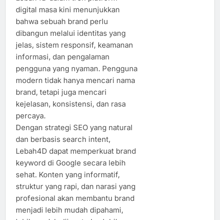
digital masa kini menunjukkan
bahwa sebuah brand perlu
dibangun melalui identitas yang
jelas, sistem responsif, keamanan
informasi, dan pengalaman
pengguna yang nyaman. Pengguna
modern tidak hanya mencari nama
brand, tetapi juga mencari
kejelasan, konsistensi, dan rasa
percaya.
Dengan strategi SEO yang natural
dan berbasis search intent,
Lebah4D dapat memperkuat brand
keyword di Google secara lebih
sehat. Konten yang informatif,
struktur yang rapi, dan narasi yang
profesional akan membantu brand
menjadi lebih mudah dipahami,