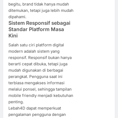
begitu, brand tidak hanya mudah
ditemukan, tetapi juga lebih mudah
dipahami.
Sistem Responsif sebagai
Standar Platform Masa
Kini
Salah satu ciri platform digital
modern adalah sistem yang
responsif. Responsif bukan hanya
berarti cepat dibuka, tetapi juga
mudah digunakan di berbagai
perangkat. Pengguna saat ini
terbiasa mengakses informasi
melalui ponsel, sehingga tampilan
mobile friendly menjadi kebutuhan
penting.
Lebah4D dapat memperkuat
pengalaman pengguna dengan