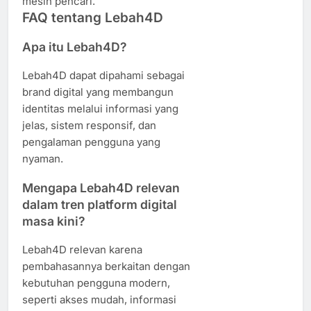
mesin pencari.
FAQ tentang Lebah4D
Apa itu Lebah4D?
Lebah4D dapat dipahami sebagai
brand digital yang membangun
identitas melalui informasi yang
jelas, sistem responsif, dan
pengalaman pengguna yang
nyaman.
Mengapa Lebah4D relevan
dalam tren platform digital
masa kini?
Lebah4D relevan karena
pembahasannya berkaitan dengan
kebutuhan pengguna modern,
seperti akses mudah, informasi