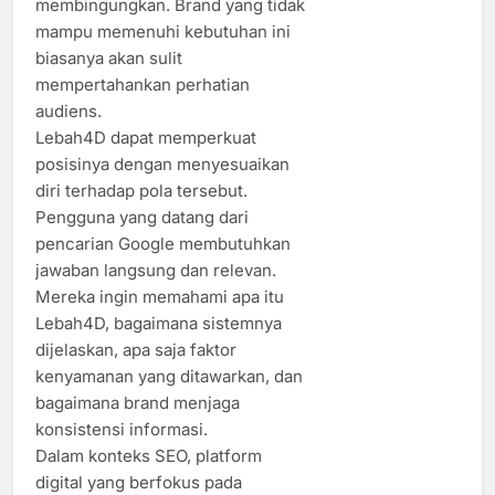
membingungkan. Brand yang tidak
mampu memenuhi kebutuhan ini
biasanya akan sulit
mempertahankan perhatian
audiens.
Lebah4D dapat memperkuat
posisinya dengan menyesuaikan
diri terhadap pola tersebut.
Pengguna yang datang dari
pencarian Google membutuhkan
jawaban langsung dan relevan.
Mereka ingin memahami apa itu
Lebah4D, bagaimana sistemnya
dijelaskan, apa saja faktor
kenyamanan yang ditawarkan, dan
bagaimana brand menjaga
konsistensi informasi.
Dalam konteks SEO, platform
digital yang berfokus pada