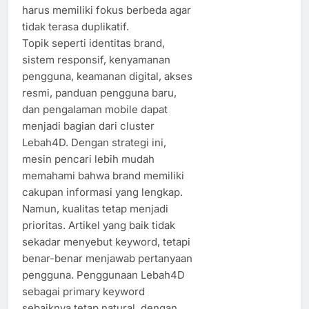
harus memiliki fokus berbeda agar
tidak terasa duplikatif.
Topik seperti identitas brand,
sistem responsif, kenyamanan
pengguna, keamanan digital, akses
resmi, panduan pengguna baru,
dan pengalaman mobile dapat
menjadi bagian dari cluster
Lebah4D. Dengan strategi ini,
mesin pencari lebih mudah
memahami bahwa brand memiliki
cakupan informasi yang lengkap.
Namun, kualitas tetap menjadi
prioritas. Artikel yang baik tidak
sekadar menyebut keyword, tetapi
benar-benar menjawab pertanyaan
pengguna. Penggunaan Lebah4D
sebagai primary keyword
sebaiknya tetap natural, dengan