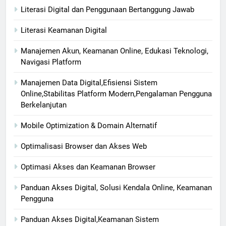
Literasi Digital dan Penggunaan Bertanggung Jawab
Literasi Keamanan Digital
Manajemen Akun, Keamanan Online, Edukasi Teknologi,
Navigasi Platform
Manajemen Data Digital,Efisiensi Sistem
Online,Stabilitas Platform Modern,Pengalaman Pengguna
Berkelanjutan
Mobile Optimization & Domain Alternatif
Optimalisasi Browser dan Akses Web
Optimasi Akses dan Keamanan Browser
Panduan Akses Digital, Solusi Kendala Online, Keamanan
Pengguna
Panduan Akses Digital,Keamanan Sistem