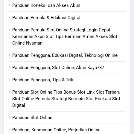
Panduan Koneksi dan Akses Akun
Panduan Pemula & Edukasi Digital
Panduan Pemula Slot Online Strategi Login Cepat
Keamanan Akun Slot Tips Bermain Aman Akses Slot
Online Nyaman
Panduan Pengguna, Edukasi Digital, Teknologi Online
Panduan Pengguna, Slot Online, Akun Kaya787
Panduan Pengguna, Tips & Trik
Panduan Slot Online Tips Bonus Slot Link Slot Terbaru
Slot Online Pemula Strategi Bermain Slot Edukasi Slot
Digital
Panduan Slot Online.
Panduan, Keamanan Online, Perjudian Online