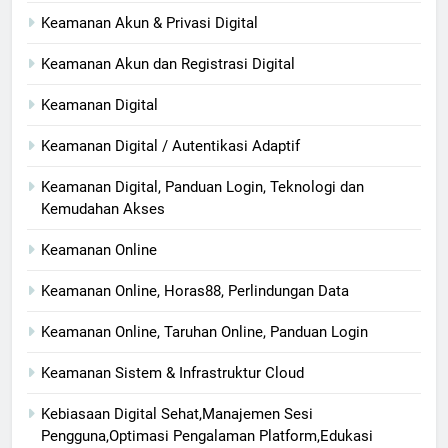
Keamanan Akun & Privasi Digital
Keamanan Akun dan Registrasi Digital
Keamanan Digital
Keamanan Digital / Autentikasi Adaptif
Keamanan Digital, Panduan Login, Teknologi dan
Kemudahan Akses
Keamanan Online
Keamanan Online, Horas88, Perlindungan Data
Keamanan Online, Taruhan Online, Panduan Login
Keamanan Sistem & Infrastruktur Cloud
Kebiasaan Digital Sehat,Manajemen Sesi
Pengguna,Optimasi Pengalaman Platform,Edukasi