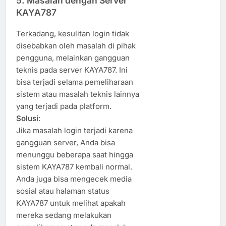
5.
Masalah dengan Server
KAYA787
Terkadang, kesulitan login tidak
disebabkan oleh masalah di pihak
pengguna, melainkan gangguan
teknis pada server KAYA787. Ini
bisa terjadi selama pemeliharaan
sistem atau masalah teknis lainnya
yang terjadi pada platform.
Solusi
:
Jika masalah login terjadi karena
gangguan server, Anda bisa
menunggu beberapa saat hingga
sistem KAYA787 kembali normal.
Anda juga bisa mengecek media
sosial atau halaman status
KAYA787 untuk melihat apakah
mereka sedang melakukan