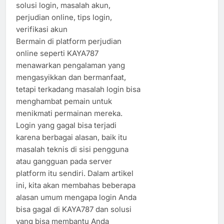
solusi login, masalah akun,
perjudian online, tips login,
verifikasi akun
Bermain di platform perjudian
online seperti KAYA787
menawarkan pengalaman yang
mengasyikkan dan bermanfaat,
tetapi terkadang masalah login bisa
menghambat pemain untuk
menikmati permainan mereka.
Login yang gagal bisa terjadi
karena berbagai alasan, baik itu
masalah teknis di sisi pengguna
atau gangguan pada server
platform itu sendiri. Dalam artikel
ini, kita akan membahas beberapa
alasan umum mengapa login Anda
bisa gagal di KAYA787 dan solusi
yang bisa membantu Anda