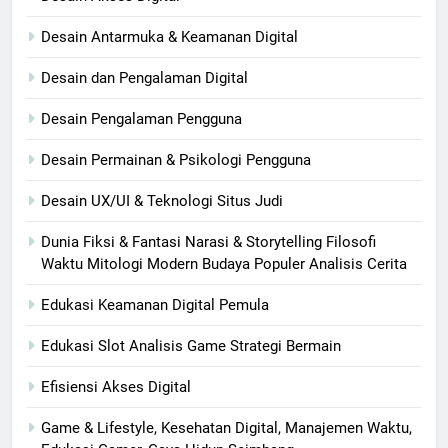
Desain Antarmuka & Keamanan Digital
Desain dan Pengalaman Digital
Desain Pengalaman Pengguna
Desain Permainan & Psikologi Pengguna
Desain UX/UI & Teknologi Situs Judi
Dunia Fiksi & Fantasi Narasi & Storytelling Filosofi
Waktu Mitologi Modern Budaya Populer Analisis Cerita
Edukasi Keamanan Digital Pemula
Edukasi Slot Analisis Game Strategi Bermain
Efisiensi Akses Digital
Game & Lifestyle, Kesehatan Digital, Manajemen Waktu,