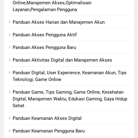
Online,Manajemen Akses,Optimalisasi
Layanan,Pengalaman Pengguna
Panduan Akses Harian dan Manajemen Akun
Panduan Akses Pengguna Aktif
Panduan Akses Pengguna Baru
Panduan Aktivitas Digital dan Manajemen Akses
Panduan Digital, User Experience, Keamanan Akun, Tips
Teknologi, Game Online
Panduan Game, Tips Gaming, Game Online, Kesehatan
Digital, Manajemen Waktu, Edukasi Gaming, Gaya Hidup
Sehat
Panduan Keamanan Akses Digital
Panduan Keamanan Pengguna Baru