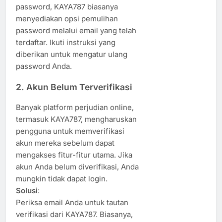
password, KAYA787 biasanya
menyediakan opsi pemulihan
password melalui email yang telah
terdaftar. Ikuti instruksi yang
diberikan untuk mengatur ulang
password Anda.
2.
Akun Belum Terverifikasi
Banyak platform perjudian online,
termasuk KAYA787, mengharuskan
pengguna untuk memverifikasi
akun mereka sebelum dapat
mengakses fitur-fitur utama. Jika
akun Anda belum diverifikasi, Anda
mungkin tidak dapat login.
Solusi
:
Periksa email Anda untuk tautan
verifikasi dari KAYA787. Biasanya,