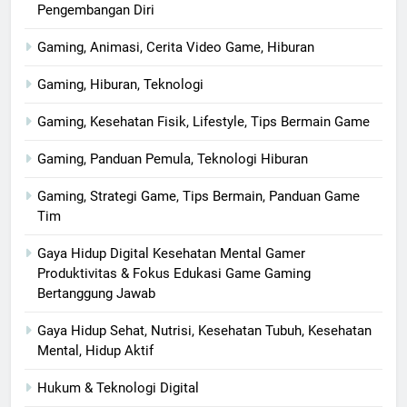
Pengembangan Diri
Gaming, Animasi, Cerita Video Game, Hiburan
Gaming, Hiburan, Teknologi
Gaming, Kesehatan Fisik, Lifestyle, Tips Bermain Game
Gaming, Panduan Pemula, Teknologi Hiburan
Gaming, Strategi Game, Tips Bermain, Panduan Game
Tim
Gaya Hidup Digital Kesehatan Mental Gamer
Produktivitas & Fokus Edukasi Game Gaming
Bertanggung Jawab
Gaya Hidup Sehat, Nutrisi, Kesehatan Tubuh, Kesehatan
Mental, Hidup Aktif
Hukum & Teknologi Digital