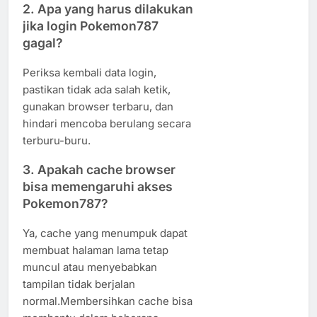
2. Apa yang harus dilakukan
jika login Pokemon787
gagal?
Periksa kembali data login,
pastikan tidak ada salah ketik,
gunakan browser terbaru, dan
hindari mencoba berulang secara
terburu-buru.
3. Apakah cache browser
bisa memengaruhi akses
Pokemon787?
Ya, cache yang menumpuk dapat
membuat halaman lama tetap
muncul atau menyebabkan
tampilan tidak berjalan
normal.Membersihkan cache bisa