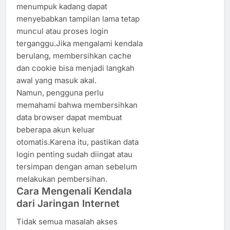
menumpuk kadang dapat
menyebabkan tampilan lama tetap
muncul atau proses login
terganggu.Jika mengalami kendala
berulang, membersihkan cache
dan cookie bisa menjadi langkah
awal yang masuk akal.
Namun, pengguna perlu
memahami bahwa membersihkan
data browser dapat membuat
beberapa akun keluar
otomatis.Karena itu, pastikan data
login penting sudah diingat atau
tersimpan dengan aman sebelum
melakukan pembersihan.
Cara Mengenali Kendala
dari Jaringan Internet
Tidak semua masalah akses