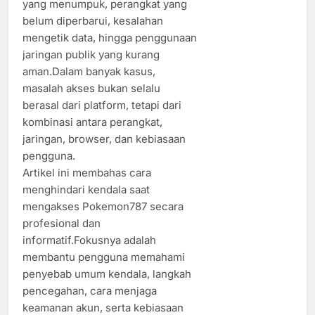
yang menumpuk, perangkat yang
belum diperbarui, kesalahan
mengetik data, hingga penggunaan
jaringan publik yang kurang
aman.Dalam banyak kasus,
masalah akses bukan selalu
berasal dari platform, tetapi dari
kombinasi antara perangkat,
jaringan, browser, dan kebiasaan
pengguna.
Artikel ini membahas cara
menghindari kendala saat
mengakses Pokemon787 secara
profesional dan
informatif.Fokusnya adalah
membantu pengguna memahami
penyebab umum kendala, langkah
pencegahan, cara menjaga
keamanan akun, serta kebiasaan