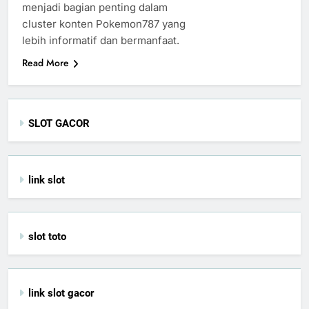
menjadi bagian penting dalam
cluster konten Pokemon787 yang
lebih informatif dan bermanfaat.
Read More
SLOT GACOR
link slot
slot toto
link slot gacor