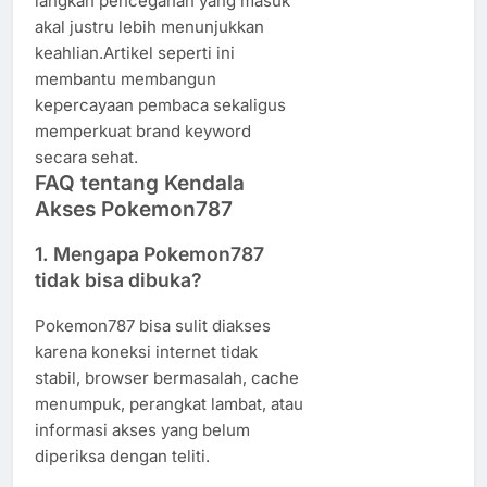
langkah pencegahan yang masuk
akal justru lebih menunjukkan
keahlian.Artikel seperti ini
membantu membangun
kepercayaan pembaca sekaligus
memperkuat brand keyword
secara sehat.
FAQ tentang Kendala
Akses Pokemon787
1. Mengapa Pokemon787
tidak bisa dibuka?
Pokemon787 bisa sulit diakses
karena koneksi internet tidak
stabil, browser bermasalah, cache
menumpuk, perangkat lambat, atau
informasi akses yang belum
diperiksa dengan teliti.