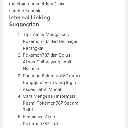
membantu mengidentifikasi
sumber kendala.
Internal Linking
Suggestion
Tips Aman Mengakses
Pokemon787 dari Berbagai
Perangkat
Pokemon787 dan Solusi
Akses Online yang Lebih
Nyaman
Panduan Pokemon787 untuk
Pengguna Baru yang Ingin
Akses Lebih Mudah
Cara Mengenali Informasi
Resmi Pokemon787 Secara
Teliti
Keamanan Akun
Pokemon787 saat