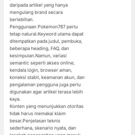
daripada artikel yang hanya
mengulang brand secara
berlebihan.
Penggunaan Pokemon787 perlu
tetap natural.Keyword utama dapat
ditempatkan pada judul, pembuka,
beberapa heading, FAQ, dan
kesimpulan.Namun, variasi
semantic seperti akses online,
kendala login, browser aman,
koneksi stabil, keamanan akun, dan
pengalaman pengguna juga perlu
digunakan agar artikel terasa lebih
kaya.
Konten yang menunjukkan otoritas
tidak harus memakai klaim
besar.Penjelasan teknis
sederhana, skenario nyata, dan