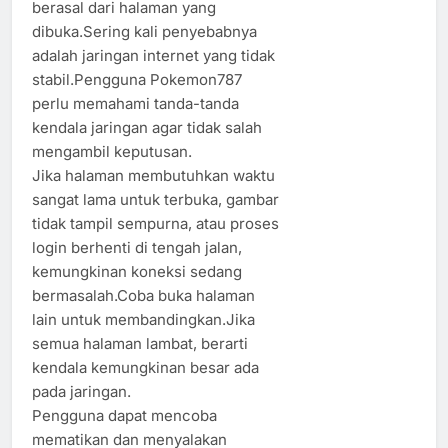
berasal dari halaman yang
dibuka.Sering kali penyebabnya
adalah jaringan internet yang tidak
stabil.Pengguna Pokemon787
perlu memahami tanda-tanda
kendala jaringan agar tidak salah
mengambil keputusan.
Jika halaman membutuhkan waktu
sangat lama untuk terbuka, gambar
tidak tampil sempurna, atau proses
login berhenti di tengah jalan,
kemungkinan koneksi sedang
bermasalah.Coba buka halaman
lain untuk membandingkan.Jika
semua halaman lambat, berarti
kendala kemungkinan besar ada
pada jaringan.
Pengguna dapat mencoba
mematikan dan menyalakan