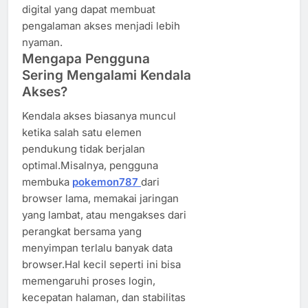
digital yang dapat membuat
pengalaman akses menjadi lebih
nyaman.
Mengapa Pengguna
Sering Mengalami Kendala
Akses?
Kendala akses biasanya muncul
ketika salah satu elemen
pendukung tidak berjalan
optimal.Misalnya, pengguna
membuka
pokemon787
dari
browser lama, memakai jaringan
yang lambat, atau mengakses dari
perangkat bersama yang
menyimpan terlalu banyak data
browser.Hal kecil seperti ini bisa
memengaruhi proses login,
kecepatan halaman, dan stabilitas