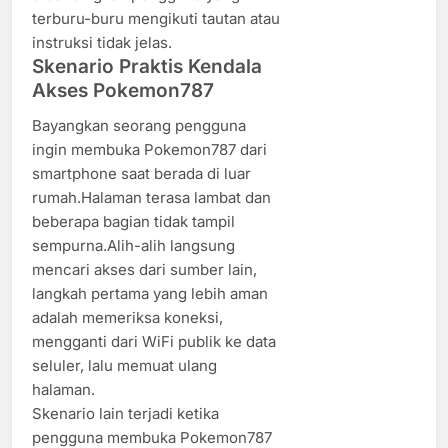
terburu-buru mengikuti tautan atau
instruksi tidak jelas.
Skenario Praktis Kendala
Akses Pokemon787
Bayangkan seorang pengguna
ingin membuka Pokemon787 dari
smartphone saat berada di luar
rumah.Halaman terasa lambat dan
beberapa bagian tidak tampil
sempurna.Alih-alih langsung
mencari akses dari sumber lain,
langkah pertama yang lebih aman
adalah memeriksa koneksi,
mengganti dari WiFi publik ke data
seluler, lalu memuat ulang
halaman.
Skenario lain terjadi ketika
pengguna membuka Pokemon787