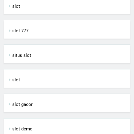
slot
slot 777
situs slot
slot
slot gacor
slot demo