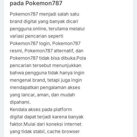
pada Pokemon787
Pokemon787 menjadi salah satu
brand digital yang banyak dicari
pengguna online, terutama melalui
variasi pencarian seperti
Pokemon787 login, Pokemon787
resmi, Pokemon787 alternatif, dan
Pokemon787 tidak bisa dibuka.Pola
pencarian tersebut menunjukkan
bahwa pengguna tidak hanya ingin
mengenal brand, tetapi juga ingin
mendapatkan pengalaman akses
yang lancar, aman, dan mudah
dipahami.
Kendala akses pada platform
digital dapat terjadi karena banyak
faktor.Mulai dari koneksi internet
yang tidak stabil, cache browser