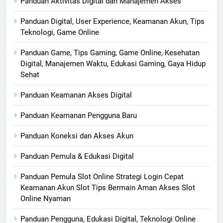
Panduan Aktivitas Digital dan Manajemen Akses
Panduan Digital, User Experience, Keamanan Akun, Tips
Teknologi, Game Online
Panduan Game, Tips Gaming, Game Online, Kesehatan
Digital, Manajemen Waktu, Edukasi Gaming, Gaya Hidup
Sehat
Panduan Keamanan Akses Digital
Panduan Keamanan Pengguna Baru
Panduan Koneksi dan Akses Akun
Panduan Pemula & Edukasi Digital
Panduan Pemula Slot Online Strategi Login Cepat
Keamanan Akun Slot Tips Bermain Aman Akses Slot
Online Nyaman
Panduan Pengguna, Edukasi Digital, Teknologi Online