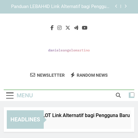
Skip
KAYA787 Alternatif dengan Pengalaman Akses
to
yang Konsisten dan Terarah
content
Cara Membersihkan Cache saat KAYA787
Alternatif Tidak Terbuka Sempurna
Panduan EDWINSLOT Link Alternatif bagi
Pengguna Baru untuk Memahami Keamanan
Akses Digital
Panduan LEBAH4D Link Alternatif bagi Pengguna
Baru untuk Memahami Risiko Akses Digital
KAYA787 Alternatif dengan Pengalaman Akses
yang Konsisten dan Terarah
Daniele Angelo
Jelajahi Karya Seni Kreatif Dari Daniele
Cara Membersihkan Cache saat KAYA787
NEWSLETTER
RANDOM NEWS
Martino
Alternatif Tidak Terbuka Sempurna
Angelo Martino.
MENU
anduan EDWINSLOT Link Alternatif bagi Pengguna Baru untu
HEADLINES
 Weeks Ago