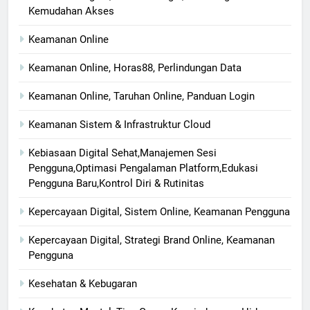
Kemudahan Akses
Keamanan Online
Keamanan Online, Horas88, Perlindungan Data
Keamanan Online, Taruhan Online, Panduan Login
Keamanan Sistem & Infrastruktur Cloud
Kebiasaan Digital Sehat,Manajemen Sesi
Pengguna,Optimasi Pengalaman Platform,Edukasi
Pengguna Baru,Kontrol Diri & Rutinitas
Kepercayaan Digital, Sistem Online, Keamanan Pengguna
Kepercayaan Digital, Strategi Brand Online, Keamanan
Pengguna
Kesehatan & Kebugaran