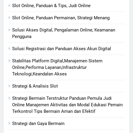
Slot Online, Panduan & Tips, Judi Online
Slot Online, Panduan Permainan, Strategi Menang
Solusi Akses Digital, Pengalaman Online, Keamanan
Pengguna
Solusi Registrasi dan Panduan Akses Akun Digital
Stabilitas Platform Digital,Manajemen Sistem
Online,Performa Layanan,Infrastruktur
Teknologi,Keandalan Akses
Strategi & Analisis Slot
Strategi Bermain Terstruktur Panduan Pemula Judi
Online Manajemen Aktivitas dan Modal Edukasi Pemain
Terkontrol Tips Bermain Aman dan Efektif
Strategi dan Gaya Bermain