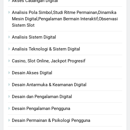
Akses Cadangan Digital
Analisis Pola Simbol,Studi Ritme Permainan,Dinamika
Mesin Digital,Pengalaman Bermain Interaktif,Observasi
Sistem Slot
Analisis Sistem Digital
Analisis Teknologi & Sistem Digital
Casino, Slot Online, Jackpot Progresif
Desain Akses Digital
Desain Antarmuka & Keamanan Digital
Desain dan Pengalaman Digital
Desain Pengalaman Pengguna
Desain Permainan & Psikologi Pengguna