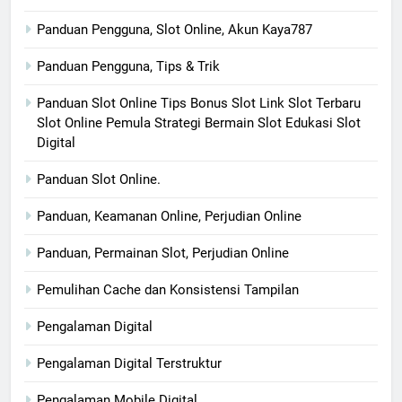
Panduan Pengguna, Slot Online, Akun Kaya787
Panduan Pengguna, Tips & Trik
Panduan Slot Online Tips Bonus Slot Link Slot Terbaru
Slot Online Pemula Strategi Bermain Slot Edukasi Slot
Digital
Panduan Slot Online.
Panduan, Keamanan Online, Perjudian Online
Panduan, Permainan Slot, Perjudian Online
Pemulihan Cache dan Konsistensi Tampilan
Pengalaman Digital
Pengalaman Digital Terstruktur
Pengalaman Mobile Digital