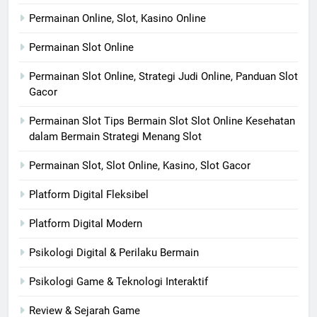
Permainan Online, Slot, Kasino Online
Permainan Slot Online
Permainan Slot Online, Strategi Judi Online, Panduan Slot
Gacor
Permainan Slot Tips Bermain Slot Slot Online Kesehatan
dalam Bermain Strategi Menang Slot
Permainan Slot, Slot Online, Kasino, Slot Gacor
Platform Digital Fleksibel
Platform Digital Modern
Psikologi Digital & Perilaku Bermain
Psikologi Game & Teknologi Interaktif
Review & Sejarah Game