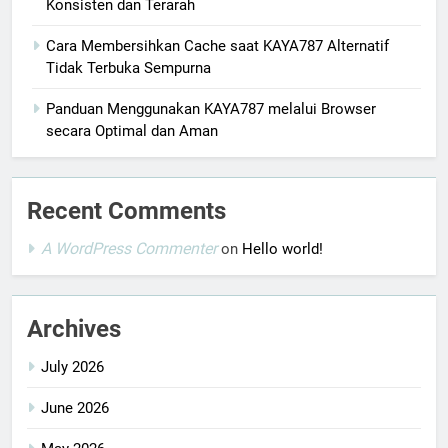
Konsisten dan Terarah
Cara Membersihkan Cache saat KAYA787 Alternatif
Tidak Terbuka Sempurna
Panduan Menggunakan KAYA787 melalui Browser
secara Optimal dan Aman
Recent Comments
A WordPress Commenter
on
Hello world!
Archives
July 2026
June 2026