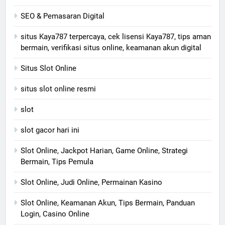
SEO & Pemasaran Digital
situs Kaya787 terpercaya, cek lisensi Kaya787, tips aman
bermain, verifikasi situs online, keamanan akun digital
Situs Slot Online
situs slot online resmi
slot
slot gacor hari ini
Slot Online, Jackpot Harian, Game Online, Strategi
Bermain, Tips Pemula
Slot Online, Judi Online, Permainan Kasino
Slot Online, Keamanan Akun, Tips Bermain, Panduan
Login, Casino Online