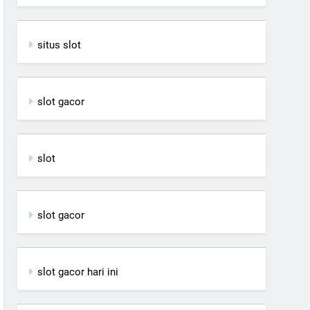
situs slot
slot gacor
slot
slot gacor
slot gacor hari ini