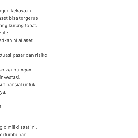
ngun kekayaan
aset bisa tergerus
yang kurang tepat.
uti:
ikan nilai aset
tuasi pasar dan risiko
an keuntungan
investasi.
 finansial untuk
ya.
h
imiliki saat ini,
 pertumbuhan.