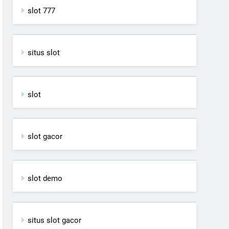
slot 777
situs slot
slot
slot gacor
slot demo
situs slot gacor