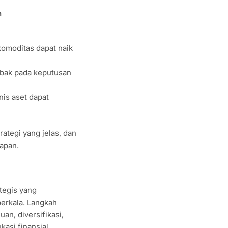
h
komoditas dapat naik
ebak pada keputusan
nis aset dapat
ategi yang jelas, dan
rapan.
tegis yang
berkala. Langkah
an, diversifikasi,
asi finansial.