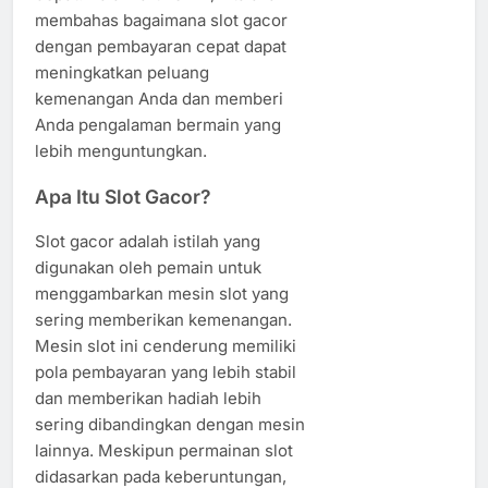
membahas bagaimana slot gacor
dengan pembayaran cepat dapat
meningkatkan peluang
kemenangan Anda dan memberi
Anda pengalaman bermain yang
lebih menguntungkan.
Apa Itu Slot Gacor?
Slot gacor adalah istilah yang
digunakan oleh pemain untuk
menggambarkan mesin slot yang
sering memberikan kemenangan.
Mesin slot ini cenderung memiliki
pola pembayaran yang lebih stabil
dan memberikan hadiah lebih
sering dibandingkan dengan mesin
lainnya. Meskipun permainan slot
didasarkan pada keberuntungan,