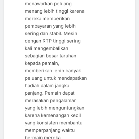
menawarkan peluang
menang lebih tinggi karena
mereka memberikan
pembayaran yang lebih
sering dan stabil. Mesin
dengan RTP tinggi sering
kali mengembalikan
sebagian besar taruhan
kepada pemain,
memberikan lebih banyak
peluang untuk mendapatkan
hadiah dalam jangka
panjang. Pemain dapat
merasakan pengalaman
yang lebih menguntungkan
karena kemenangan kecil
yang konsisten membantu
memperpanjang waktu
bermain mereka.