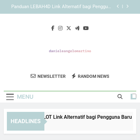
Skip
KAYA787 Alternatif dengan Pengalaman Akses
to
yang Konsisten dan Terarah
content
Cara Membersihkan Cache saat KAYA787
Alternatif Tidak Terbuka Sempurna
Panduan EDWINSLOT Link Alternatif bagi
Pengguna Baru untuk Memahami Keamanan
Akses Digital
Panduan LEBAH4D Link Alternatif bagi Pengguna
Baru untuk Memahami Risiko Akses Digital
KAYA787 Alternatif dengan Pengalaman Akses
yang Konsisten dan Terarah
Daniele Angelo
Jelajahi Karya Seni Kreatif Dari Daniele
Cara Membersihkan Cache saat KAYA787
NEWSLETTER
RANDOM NEWS
Martino
Alternatif Tidak Terbuka Sempurna
Angelo Martino.
MENU
nduan EDWINSLOT Link Alternatif bagi Pengguna Baru untuk
HEADLINES
Weeks Ago