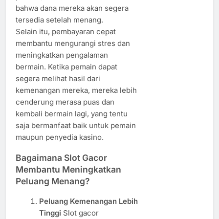
bahwa dana mereka akan segera
tersedia setelah menang.
Selain itu, pembayaran cepat
membantu mengurangi stres dan
meningkatkan pengalaman
bermain. Ketika pemain dapat
segera melihat hasil dari
kemenangan mereka, mereka lebih
cenderung merasa puas dan
kembali bermain lagi, yang tentu
saja bermanfaat baik untuk pemain
maupun penyedia kasino.
Bagaimana Slot Gacor
Membantu Meningkatkan
Peluang Menang?
Peluang Kemenangan Lebih
Tinggi
Slot gacor