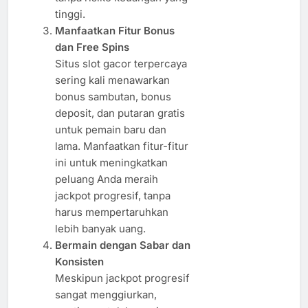
tinggi.
Manfaatkan Fitur Bonus
dan Free Spins
Situs slot gacor terpercaya
sering kali menawarkan
bonus sambutan, bonus
deposit, dan putaran gratis
untuk pemain baru dan
lama. Manfaatkan fitur-fitur
ini untuk meningkatkan
peluang Anda meraih
jackpot progresif, tanpa
harus mempertaruhkan
lebih banyak uang.
Bermain dengan Sabar dan
Konsisten
Meskipun jackpot progresif
sangat menggiurkan,