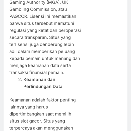
Gaming Authority (MGA), UK
Gambling Commission, atau
PAGCOR. Lisensi ini memastikan
bahwa situs tersebut mematuhi
regulasi yang ketat dan beroperasi
secara transparan. Situs yang
terlisensi juga cenderung lebih
adil dalam memberikan peluang
kepada pemain untuk menang dan
menjaga keamanan data serta
transaksi finansial pemain.
Keamanan dan
Perlindungan Data
Keamanan adalah faktor penting
lainnya yang harus
dipertimbangkan saat memilih
situs slot gacor. Situs yang
terpercaya akan menggunakan