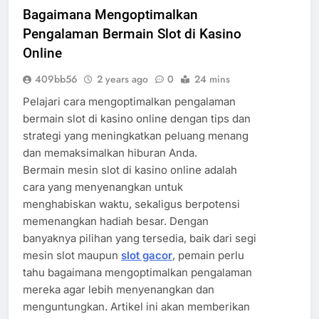
Bagaimana Mengoptimalkan
Pengalaman Bermain Slot di Kasino
Online
409bb56
2 years ago
0
24 mins
Pelajari cara mengoptimalkan pengalaman
bermain slot di kasino online dengan tips dan
strategi yang meningkatkan peluang menang
dan memaksimalkan hiburan Anda.
Bermain mesin slot di kasino online adalah
cara yang menyenangkan untuk
menghabiskan waktu, sekaligus berpotensi
memenangkan hadiah besar. Dengan
banyaknya pilihan yang tersedia, baik dari segi
mesin slot maupun
slot gacor
, pemain perlu
tahu bagaimana mengoptimalkan pengalaman
mereka agar lebih menyenangkan dan
menguntungkan. Artikel ini akan memberikan