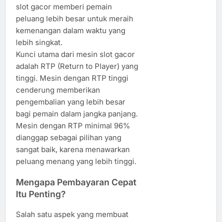
slot gacor memberi pemain
peluang lebih besar untuk meraih
kemenangan dalam waktu yang
lebih singkat.
Kunci utama dari mesin slot gacor
adalah RTP (Return to Player) yang
tinggi. Mesin dengan RTP tinggi
cenderung memberikan
pengembalian yang lebih besar
bagi pemain dalam jangka panjang.
Mesin dengan RTP minimal 96%
dianggap sebagai pilihan yang
sangat baik, karena menawarkan
peluang menang yang lebih tinggi.
Mengapa Pembayaran Cepat
Itu Penting?
Salah satu aspek yang membuat