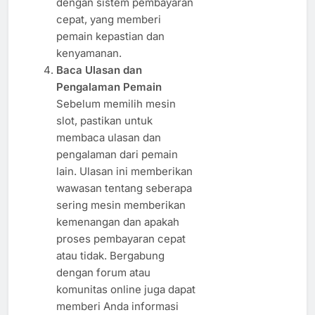
dengan sistem pembayaran
cepat, yang memberi
pemain kepastian dan
kenyamanan.
Baca Ulasan dan
Pengalaman Pemain
Sebelum memilih mesin
slot, pastikan untuk
membaca ulasan dan
pengalaman dari pemain
lain. Ulasan ini memberikan
wawasan tentang seberapa
sering mesin memberikan
kemenangan dan apakah
proses pembayaran cepat
atau tidak. Bergabung
dengan forum atau
komunitas online juga dapat
memberi Anda informasi