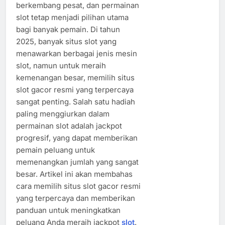
berkembang pesat, dan permainan
slot tetap menjadi pilihan utama
bagi banyak pemain. Di tahun
2025, banyak situs slot yang
menawarkan berbagai jenis mesin
slot, namun untuk meraih
kemenangan besar, memilih situs
slot gacor resmi yang terpercaya
sangat penting. Salah satu hadiah
paling menggiurkan dalam
permainan slot adalah jackpot
progresif, yang dapat memberikan
pemain peluang untuk
memenangkan jumlah yang sangat
besar. Artikel ini akan membahas
cara memilih situs slot gacor resmi
yang terpercaya dan memberikan
panduan untuk meningkatkan
peluang Anda meraih jackpot
slot
.