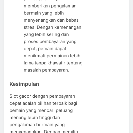
memberikan pengalaman
bermain yang lebih
menyenangkan dan bebas
stres. Dengan kemenangan
yang lebih sering dan
proses pembayaran yang
cepat, pemain dapat
menikmati permainan lebih
lama tanpa khawatir tentang
masalah pembayaran.
Kesimpulan
Slot gacor dengan pembayaran
cepat adalah pilihan terbaik bagi
pemain yang mencari peluang
menang lebih tinggi dan
pengalaman bermain yang
menyenangkan. Dengan memilih