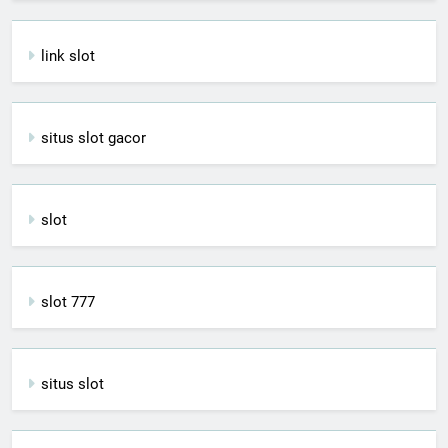
link slot
situs slot gacor
slot
slot 777
situs slot