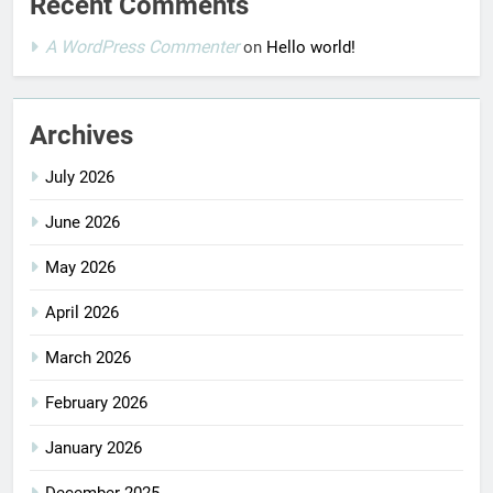
Recent Comments
A WordPress Commenter
on
Hello world!
Archives
July 2026
June 2026
May 2026
April 2026
March 2026
February 2026
January 2026