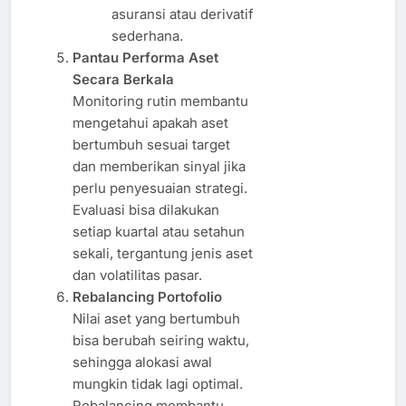
asuransi atau derivatif
sederhana.
Pantau Performa Aset
Secara Berkala
Monitoring rutin membantu
mengetahui apakah aset
bertumbuh sesuai target
dan memberikan sinyal jika
perlu penyesuaian strategi.
Evaluasi bisa dilakukan
setiap kuartal atau setahun
sekali, tergantung jenis aset
dan volatilitas pasar.
Rebalancing Portofolio
Nilai aset yang bertumbuh
bisa berubah seiring waktu,
sehingga alokasi awal
mungkin tidak lagi optimal.
Rebalancing membantu