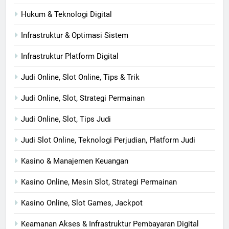
Hukum & Teknologi Digital
Infrastruktur & Optimasi Sistem
Infrastruktur Platform Digital
Judi Online, Slot Online, Tips & Trik
Judi Online, Slot, Strategi Permainan
Judi Online, Slot, Tips Judi
Judi Slot Online, Teknologi Perjudian, Platform Judi
Kasino & Manajemen Keuangan
Kasino Online, Mesin Slot, Strategi Permainan
Kasino Online, Slot Games, Jackpot
Keamanan Akses & Infrastruktur Pembayaran Digital