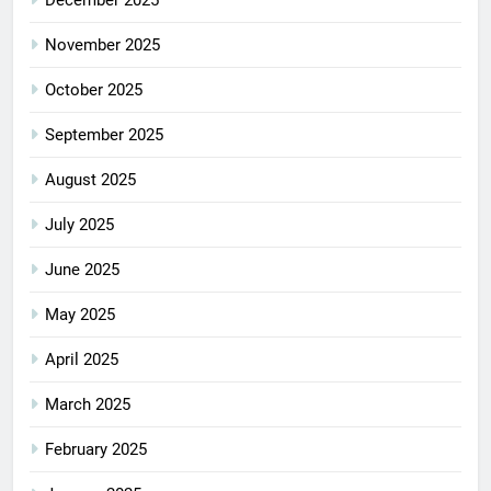
December 2025
November 2025
October 2025
September 2025
August 2025
July 2025
June 2025
May 2025
April 2025
March 2025
February 2025