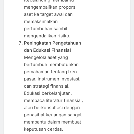
mengembalikan proporsi
aset ke target awal dan
memaksimalkan
pertumbuhan sambil
mengendalikan risiko.
Peningkatan Pengetahuan
dan Edukasi Finansial
Mengelola aset yang
bertumbuh membutuhkan
pemahaman tentang tren
pasar, instrumen investasi,
dan strategi finansial.
Edukasi berkelanjutan,
membaca literatur finansial,
atau berkonsultasi dengan
penasihat keuangan sangat
membantu dalam membuat
keputusan cerdas.