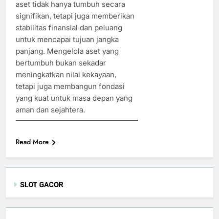
aset tidak hanya tumbuh secara
signifikan, tetapi juga memberikan
stabilitas finansial dan peluang
untuk mencapai tujuan jangka
panjang. Mengelola aset yang
bertumbuh bukan sekadar
meningkatkan nilai kekayaan,
tetapi juga membangun fondasi
yang kuat untuk masa depan yang
aman dan sejahtera.
Read More
SLOT GACOR