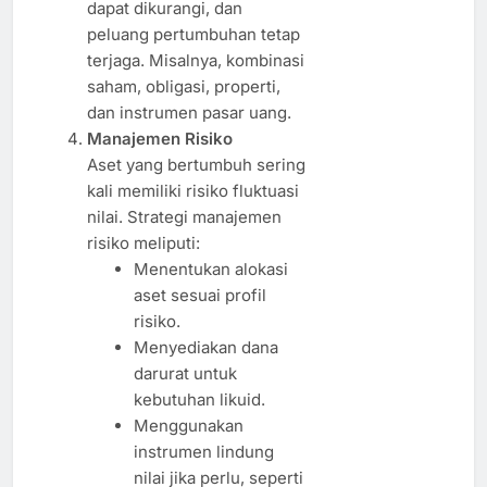
dapat dikurangi, dan
peluang pertumbuhan tetap
terjaga. Misalnya, kombinasi
saham, obligasi, properti,
dan instrumen pasar uang.
Manajemen Risiko
Aset yang bertumbuh sering
kali memiliki risiko fluktuasi
nilai. Strategi manajemen
risiko meliputi:
Menentukan alokasi
aset sesuai profil
risiko.
Menyediakan dana
darurat untuk
kebutuhan likuid.
Menggunakan
instrumen lindung
nilai jika perlu, seperti