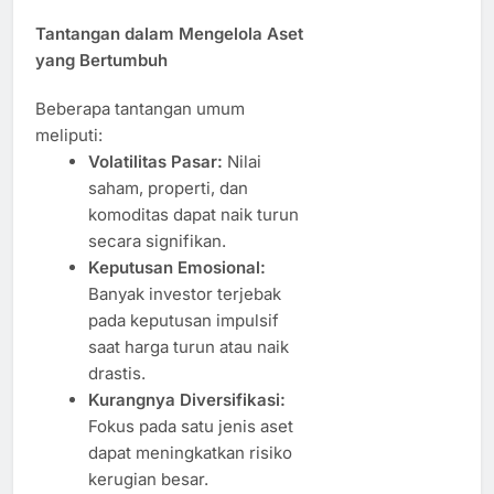
Tantangan dalam Mengelola Aset
yang Bertumbuh
Beberapa tantangan umum
meliputi:
Volatilitas Pasar:
Nilai
saham, properti, dan
komoditas dapat naik turun
secara signifikan.
Keputusan Emosional:
Banyak investor terjebak
pada keputusan impulsif
saat harga turun atau naik
drastis.
Kurangnya Diversifikasi:
Fokus pada satu jenis aset
dapat meningkatkan risiko
kerugian besar.