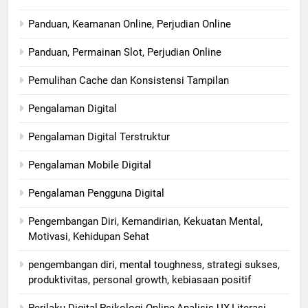
Panduan, Keamanan Online, Perjudian Online
Panduan, Permainan Slot, Perjudian Online
Pemulihan Cache dan Konsistensi Tampilan
Pengalaman Digital
Pengalaman Digital Terstruktur
Pengalaman Mobile Digital
Pengalaman Pengguna Digital
Pengembangan Diri, Kemandirian, Kekuatan Mental,
Motivasi, Kehidupan Sehat
pengembangan diri, mental toughness, strategi sukses,
produktivitas, personal growth, kebiasaan positif