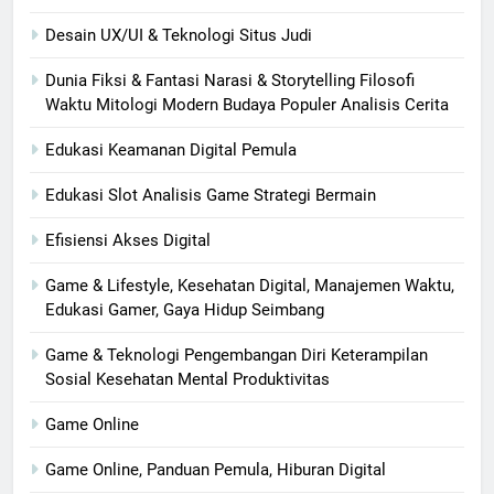
Desain UX/UI & Teknologi Situs Judi
Dunia Fiksi & Fantasi Narasi & Storytelling Filosofi
Waktu Mitologi Modern Budaya Populer Analisis Cerita
Edukasi Keamanan Digital Pemula
Edukasi Slot Analisis Game Strategi Bermain
Efisiensi Akses Digital
Game & Lifestyle, Kesehatan Digital, Manajemen Waktu,
Edukasi Gamer, Gaya Hidup Seimbang
Game & Teknologi Pengembangan Diri Keterampilan
Sosial Kesehatan Mental Produktivitas
Game Online
Game Online, Panduan Pemula, Hiburan Digital