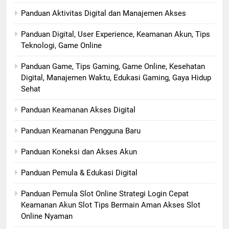
Panduan Aktivitas Digital dan Manajemen Akses
Panduan Digital, User Experience, Keamanan Akun, Tips
Teknologi, Game Online
Panduan Game, Tips Gaming, Game Online, Kesehatan
Digital, Manajemen Waktu, Edukasi Gaming, Gaya Hidup
Sehat
Panduan Keamanan Akses Digital
Panduan Keamanan Pengguna Baru
Panduan Koneksi dan Akses Akun
Panduan Pemula & Edukasi Digital
Panduan Pemula Slot Online Strategi Login Cepat
Keamanan Akun Slot Tips Bermain Aman Akses Slot
Online Nyaman