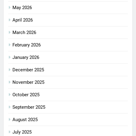
May 2026
April 2026
March 2026
February 2026
January 2026
December 2025
November 2025
October 2025
September 2025
August 2025
July 2025