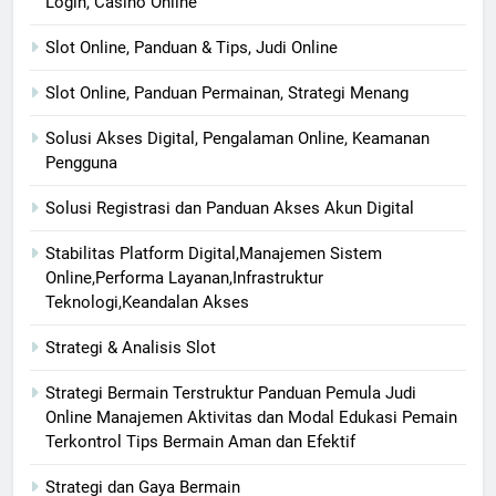
Login, Casino Online
Slot Online, Panduan & Tips, Judi Online
Slot Online, Panduan Permainan, Strategi Menang
Solusi Akses Digital, Pengalaman Online, Keamanan
Pengguna
Solusi Registrasi dan Panduan Akses Akun Digital
Stabilitas Platform Digital,Manajemen Sistem
Online,Performa Layanan,Infrastruktur
Teknologi,Keandalan Akses
Strategi & Analisis Slot
Strategi Bermain Terstruktur Panduan Pemula Judi
Online Manajemen Aktivitas dan Modal Edukasi Pemain
Terkontrol Tips Bermain Aman dan Efektif
Strategi dan Gaya Bermain