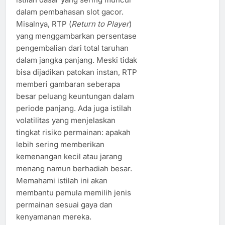
dalam pembahasan slot gacor.
Misalnya, RTP (
Return to Player
)
yang menggambarkan persentase
pengembalian dari total taruhan
dalam jangka panjang. Meski tidak
bisa dijadikan patokan instan, RTP
memberi gambaran seberapa
besar peluang keuntungan dalam
periode panjang. Ada juga istilah
volatilitas yang menjelaskan
tingkat risiko permainan: apakah
lebih sering memberikan
kemenangan kecil atau jarang
menang namun berhadiah besar.
Memahami istilah ini akan
membantu pemula memilih jenis
permainan sesuai gaya dan
kenyamanan mereka.