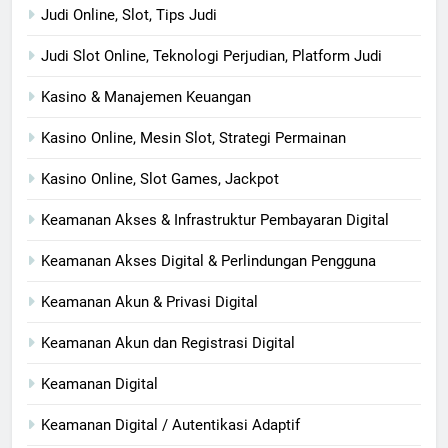
Judi Online, Slot, Tips Judi
Judi Slot Online, Teknologi Perjudian, Platform Judi
Kasino & Manajemen Keuangan
Kasino Online, Mesin Slot, Strategi Permainan
Kasino Online, Slot Games, Jackpot
Keamanan Akses & Infrastruktur Pembayaran Digital
Keamanan Akses Digital & Perlindungan Pengguna
Keamanan Akun & Privasi Digital
Keamanan Akun dan Registrasi Digital
Keamanan Digital
Keamanan Digital / Autentikasi Adaptif