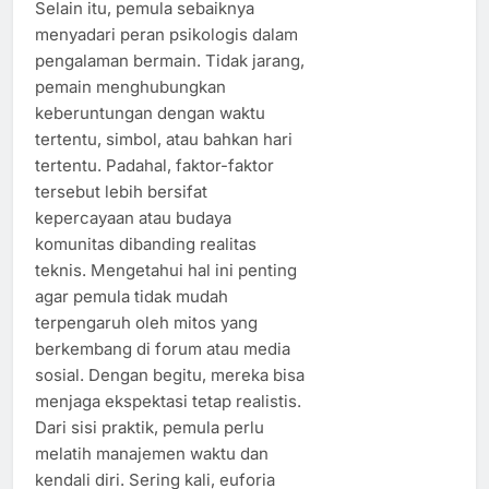
Selain itu, pemula sebaiknya
menyadari peran psikologis dalam
pengalaman bermain. Tidak jarang,
pemain menghubungkan
keberuntungan dengan waktu
tertentu, simbol, atau bahkan hari
tertentu. Padahal, faktor-faktor
tersebut lebih bersifat
kepercayaan atau budaya
komunitas dibanding realitas
teknis. Mengetahui hal ini penting
agar pemula tidak mudah
terpengaruh oleh mitos yang
berkembang di forum atau media
sosial. Dengan begitu, mereka bisa
menjaga ekspektasi tetap realistis.
Dari sisi praktik, pemula perlu
melatih manajemen waktu dan
kendali diri. Sering kali, euforia