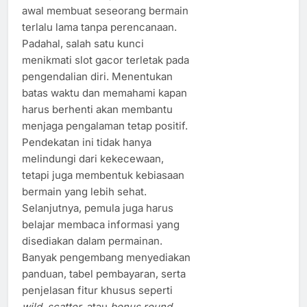
awal membuat seseorang bermain
terlalu lama tanpa perencanaan.
Padahal, salah satu kunci
menikmati slot gacor terletak pada
pengendalian diri. Menentukan
batas waktu dan memahami kapan
harus berhenti akan membantu
menjaga pengalaman tetap positif.
Pendekatan ini tidak hanya
melindungi dari kekecewaan,
tetapi juga membentuk kebiasaan
bermain yang lebih sehat.
Selanjutnya, pemula juga harus
belajar membaca informasi yang
disediakan dalam permainan.
Banyak pengembang menyediakan
panduan, tabel pembayaran, serta
penjelasan fitur khusus seperti
wild
,
scatter
, atau
bonus round
.