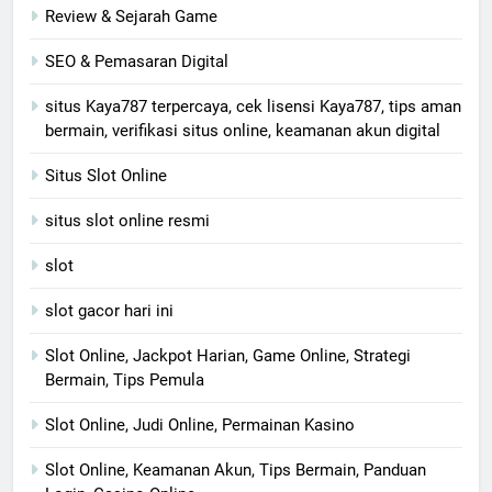
Review & Sejarah Game
SEO & Pemasaran Digital
situs Kaya787 terpercaya, cek lisensi Kaya787, tips aman
bermain, verifikasi situs online, keamanan akun digital
Situs Slot Online
situs slot online resmi
slot
slot gacor hari ini
Slot Online, Jackpot Harian, Game Online, Strategi
Bermain, Tips Pemula
Slot Online, Judi Online, Permainan Kasino
Slot Online, Keamanan Akun, Tips Bermain, Panduan