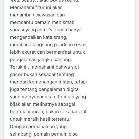
Memahami fitur ini akan
menambah wawasan dan
membantu pemain menikmati
variasi yang ada. Daripada hanya
mengandalkan kata orang,
membaca langsung panduan resmi
lebih akurat dan bermanfaat untuk
pengalaman jangka panjang.
Terakhir, memahami bahwa slot
gacor bukan sekadar tentang
mencari kemenangan instan, tetapi
juga tentang pengalaman digital
yang menyenangkan. Pemula yang
bijak akan melihatnya sebagai
bentuk hiburan, bukan sekadar alat
untuk meraih hasil tertentu.
Dengan pemahaman yang
seimbang, pemain pemula bisa