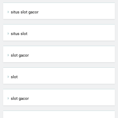
situs slot gacor
situs slot
slot gacor
slot
slot gacor