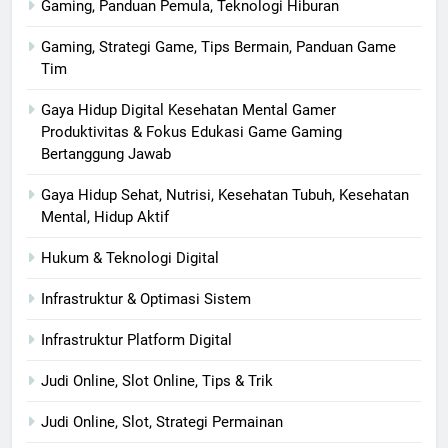
Gaming, Panduan Pemula, Teknologi Hiburan
Gaming, Strategi Game, Tips Bermain, Panduan Game
Tim
Gaya Hidup Digital Kesehatan Mental Gamer
Produktivitas & Fokus Edukasi Game Gaming
Bertanggung Jawab
Gaya Hidup Sehat, Nutrisi, Kesehatan Tubuh, Kesehatan
Mental, Hidup Aktif
Hukum & Teknologi Digital
Infrastruktur & Optimasi Sistem
Infrastruktur Platform Digital
Judi Online, Slot Online, Tips & Trik
Judi Online, Slot, Strategi Permainan