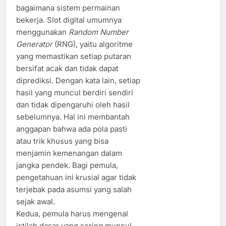
bagaimana sistem permainan
bekerja. Slot digital umumnya
menggunakan
Random Number
Generator
(RNG), yaitu algoritme
yang memastikan setiap putaran
bersifat acak dan tidak dapat
diprediksi. Dengan kata lain, setiap
hasil yang muncul berdiri sendiri
dan tidak dipengaruhi oleh hasil
sebelumnya. Hal ini membantah
anggapan bahwa ada pola pasti
atau trik khusus yang bisa
menjamin kemenangan dalam
jangka pendek. Bagi pemula,
pengetahuan ini krusial agar tidak
terjebak pada asumsi yang salah
sejak awal.
Kedua, pemula harus mengenal
istilah dasar yang sering muncul