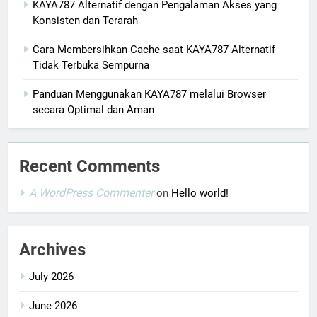
KAYA787 Alternatif dengan Pengalaman Akses yang
Konsisten dan Terarah
Cara Membersihkan Cache saat KAYA787 Alternatif
Tidak Terbuka Sempurna
Panduan Menggunakan KAYA787 melalui Browser
secara Optimal dan Aman
Recent Comments
A WordPress Commenter
on
Hello world!
Archives
July 2026
June 2026