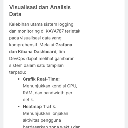
Visualisasi dan Analisis
Data
Kelebihan utama sistem logging
dan monitoring di KAYA787 terletak
pada visualisasi data yang
komprehensif. Melalui
Grafana
dan Kibana Dashboard
, tim
DevOps dapat melihat gambaran
sistem dalam satu tampilan
terpadu:
Grafik Real-Time:
Menunjukkan kondisi CPU,
RAM, dan bandwidth per
detik.
Heatmap Trafik:
Menunjukkan lonjakan
aktivitas pengguna
berdasarkan zona waktu dan