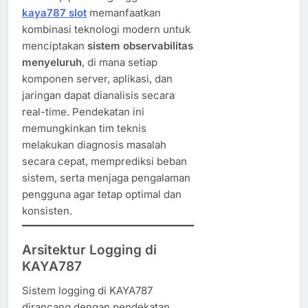
kaya787 slot
memanfaatkan
kombinasi teknologi modern untuk
menciptakan
sistem observabilitas
menyeluruh
, di mana setiap
komponen server, aplikasi, dan
jaringan dapat dianalisis secara
real-time. Pendekatan ini
memungkinkan tim teknis
melakukan diagnosis masalah
secara cepat, memprediksi beban
sistem, serta menjaga pengalaman
pengguna agar tetap optimal dan
konsisten.
Arsitektur Logging di
KAYA787
Sistem logging di KAYA787
dirancang dengan pendekatan