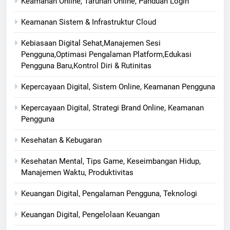
Keamanan Online, Taruhan Online, Panduan Login
Keamanan Sistem & Infrastruktur Cloud
Kebiasaan Digital Sehat,Manajemen Sesi
Pengguna,Optimasi Pengalaman Platform,Edukasi
Pengguna Baru,Kontrol Diri & Rutinitas
Kepercayaan Digital, Sistem Online, Keamanan Pengguna
Kepercayaan Digital, Strategi Brand Online, Keamanan
Pengguna
Kesehatan & Kebugaran
Kesehatan Mental, Tips Game, Keseimbangan Hidup,
Manajemen Waktu, Produktivitas
Keuangan Digital, Pengalaman Pengguna, Teknologi
Keuangan Digital, Pengelolaan Keuangan