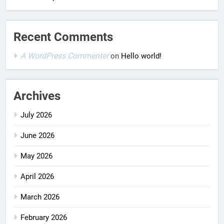
Recent Comments
A WordPress Commenter
on
Hello world!
Archives
July 2026
June 2026
May 2026
April 2026
March 2026
February 2026