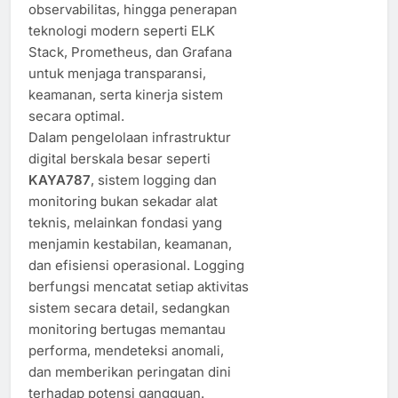
observabilitas, hingga penerapan
teknologi modern seperti ELK
Stack, Prometheus, dan Grafana
untuk menjaga transparansi,
keamanan, serta kinerja sistem
secara optimal.
Dalam pengelolaan infrastruktur
digital berskala besar seperti
KAYA787
, sistem logging dan
monitoring bukan sekadar alat
teknis, melainkan fondasi yang
menjamin kestabilan, keamanan,
dan efisiensi operasional. Logging
berfungsi mencatat setiap aktivitas
sistem secara detail, sedangkan
monitoring bertugas memantau
performa, mendeteksi anomali,
dan memberikan peringatan dini
terhadap potensi gangguan.