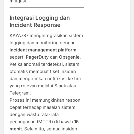
mitigasi.
Integrasi Logging dan
Incident Response
KAYA787 mengintegrasikan sistem
logging dan monitoring dengan
incident management platform
seperti
PagerDuty
dan
Opsgenie
.
Ketika anomali terdeteksi, sistem
otomatis membuat tiket insiden
dan mengirimkan notifikasi ke tim
yang relevan melalui Slack atau
Telegram.
Proses ini memungkinkan respon
cepat terhadap masalah sistem
dengan waktu rata-rata
penanganan (MTTR) di bawah
15
menit
. Selain itu, semua insiden