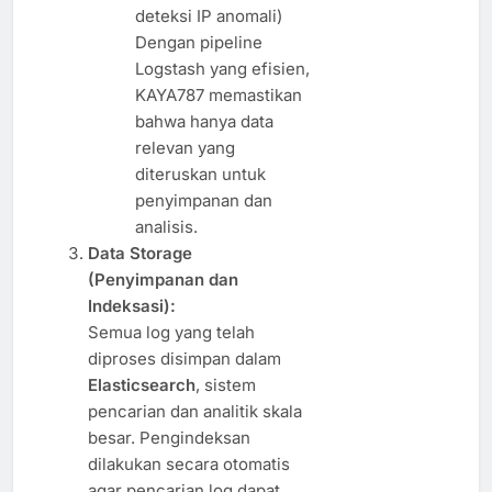
deteksi IP anomali)
Dengan pipeline
Logstash yang efisien,
KAYA787 memastikan
bahwa hanya data
relevan yang
diteruskan untuk
penyimpanan dan
analisis.
Data Storage
(Penyimpanan dan
Indeksasi):
Semua log yang telah
diproses disimpan dalam
Elasticsearch
, sistem
pencarian dan analitik skala
besar. Pengindeksan
dilakukan secara otomatis
agar pencarian log dapat