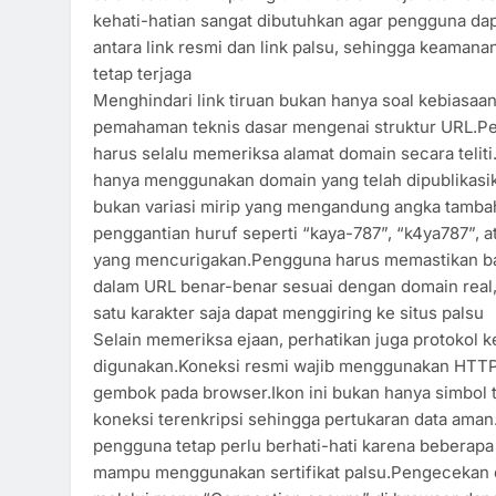
kehati-hatian sangat dibutuhkan agar pengguna d
antara link resmi dan link palsu, sehingga keamanan 
tetap terjaga
Menghindari link tiruan bukan hanya soal kebiasaan,
pemahaman teknis dasar mengenai struktur URL.P
harus selalu memeriksa alamat domain secara teliti
hanya menggunakan domain yang telah dipublikasik
bukan variasi mirip yang mengandung angka tambah
penggantian huruf seperti “kaya-787”, “k4ya787”, a
yang mencurigakan.Pengguna harus memastikan ba
dalam URL benar-benar sesuai dengan domain real,
satu karakter saja dapat menggiring ke situs palsu
Selain memeriksa ejaan, perhatikan juga protokol
digunakan.Koneksi resmi wajib menggunakan HTT
gembok pada browser.Ikon ini bukan hanya simbol 
koneksi terenkripsi sehingga pertukaran data aman
pengguna tetap perlu berhati-hati karena beberapa s
mampu menggunakan sertifikat palsu.Pengecekan de