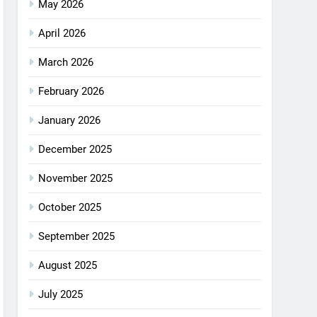
May 2026
April 2026
March 2026
February 2026
January 2026
December 2025
November 2025
October 2025
September 2025
August 2025
July 2025