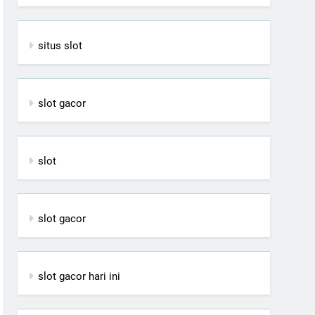
situs slot
slot gacor
slot
slot gacor
slot gacor hari ini