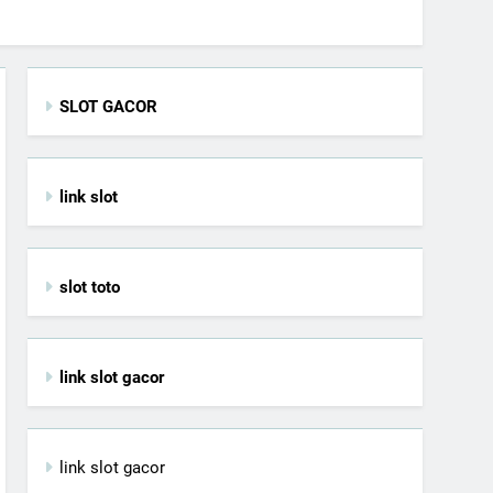
SLOT GACOR
link slot
slot toto
link slot gacor
link slot gacor