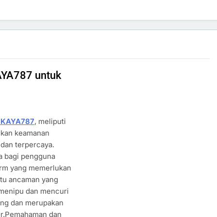
KAYA787 untuk
E KAYA787
, meliputi
cekan keamanan
 dan terpercaya.
a bagi pengguna
form yang memerlukan
atu ancaman yang
k menipu dan mencuri
hing dan merupakan
ber.Pemahaman dan