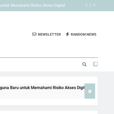
 untuk Memahami Risiko Akses Digital
man Akses yang Konsisten dan Terarah
7 Alternatif Tidak Terbuka Sempurna
NEWSLETTER
RANDOM NEWS
tuk Memahami Keamanan Akses Digital
 untuk Memahami Risiko Akses Digital
man Akses yang Konsisten dan Terarah
7 Alternatif Tidak Terbuka Sempurna
untuk Memahami Risiko Akses Digital
KAYA787 Alternat
3 Weeks Ago