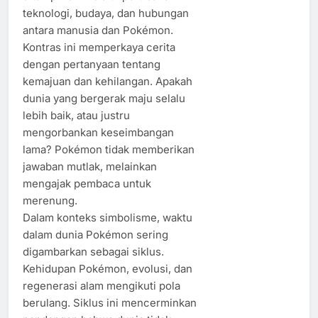
teknologi, budaya, dan hubungan
antara manusia dan Pokémon.
Kontras ini memperkaya cerita
dengan pertanyaan tentang
kemajuan dan kehilangan. Apakah
dunia yang bergerak maju selalu
lebih baik, atau justru
mengorbankan keseimbangan
lama? Pokémon tidak memberikan
jawaban mutlak, melainkan
mengajak pembaca untuk
merenung.
Dalam konteks simbolisme, waktu
dalam dunia Pokémon sering
digambarkan sebagai siklus.
Kehidupan Pokémon, evolusi, dan
regenerasi alam mengikuti pola
berulang. Siklus ini mencerminkan