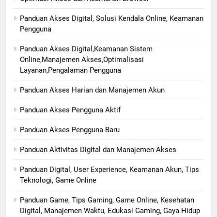
Panduan Akses Digital, Solusi Kendala Online, Keamanan
Pengguna
Panduan Akses Digital,Keamanan Sistem
Online,Manajemen Akses,Optimalisasi
Layanan,Pengalaman Pengguna
Panduan Akses Harian dan Manajemen Akun
Panduan Akses Pengguna Aktif
Panduan Akses Pengguna Baru
Panduan Aktivitas Digital dan Manajemen Akses
Panduan Digital, User Experience, Keamanan Akun, Tips
Teknologi, Game Online
Panduan Game, Tips Gaming, Game Online, Kesehatan
Digital, Manajemen Waktu, Edukasi Gaming, Gaya Hidup