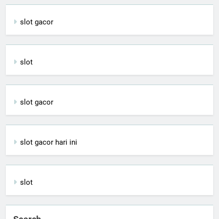
slot gacor
slot
slot gacor
slot gacor hari ini
slot