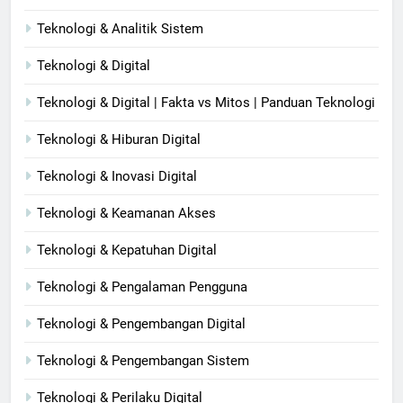
Teknologi & Analitik Sistem
Teknologi & Digital
Teknologi & Digital | Fakta vs Mitos | Panduan Teknologi
Teknologi & Hiburan Digital
Teknologi & Inovasi Digital
Teknologi & Keamanan Akses
Teknologi & Kepatuhan Digital
Teknologi & Pengalaman Pengguna
Teknologi & Pengembangan Digital
Teknologi & Pengembangan Sistem
Teknologi & Perilaku Digital