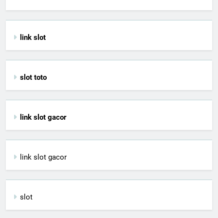
link slot
slot toto
link slot gacor
link slot gacor
slot