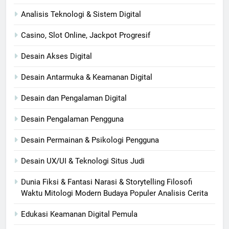
Analisis Teknologi & Sistem Digital
Casino, Slot Online, Jackpot Progresif
Desain Akses Digital
Desain Antarmuka & Keamanan Digital
Desain dan Pengalaman Digital
Desain Pengalaman Pengguna
Desain Permainan & Psikologi Pengguna
Desain UX/UI & Teknologi Situs Judi
Dunia Fiksi & Fantasi Narasi & Storytelling Filosofi
Waktu Mitologi Modern Budaya Populer Analisis Cerita
Edukasi Keamanan Digital Pemula