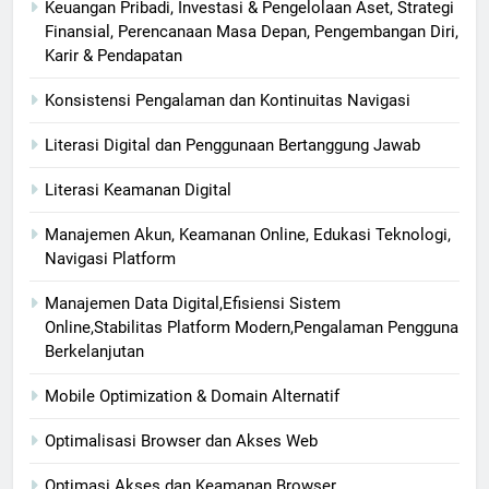
Keuangan Pribadi, Investasi & Pengelolaan Aset, Strategi
Finansial, Perencanaan Masa Depan, Pengembangan Diri,
Karir & Pendapatan
Konsistensi Pengalaman dan Kontinuitas Navigasi
Literasi Digital dan Penggunaan Bertanggung Jawab
Literasi Keamanan Digital
Manajemen Akun, Keamanan Online, Edukasi Teknologi,
Navigasi Platform
Manajemen Data Digital,Efisiensi Sistem
Online,Stabilitas Platform Modern,Pengalaman Pengguna
Berkelanjutan
Mobile Optimization & Domain Alternatif
Optimalisasi Browser dan Akses Web
Optimasi Akses dan Keamanan Browser