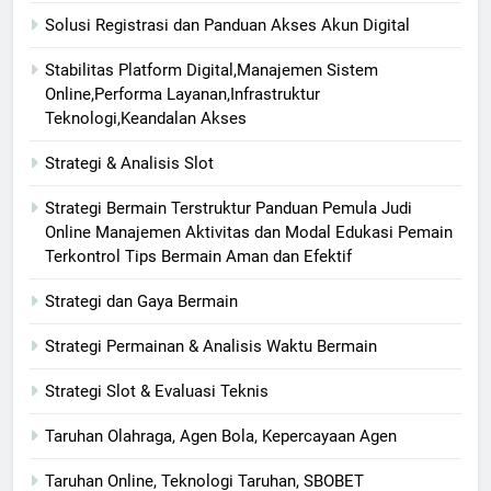
Solusi Registrasi dan Panduan Akses Akun Digital
Stabilitas Platform Digital,Manajemen Sistem
Online,Performa Layanan,Infrastruktur
Teknologi,Keandalan Akses
Strategi & Analisis Slot
Strategi Bermain Terstruktur Panduan Pemula Judi
Online Manajemen Aktivitas dan Modal Edukasi Pemain
Terkontrol Tips Bermain Aman dan Efektif
Strategi dan Gaya Bermain
Strategi Permainan & Analisis Waktu Bermain
Strategi Slot & Evaluasi Teknis
Taruhan Olahraga, Agen Bola, Kepercayaan Agen
Taruhan Online, Teknologi Taruhan, SBOBET