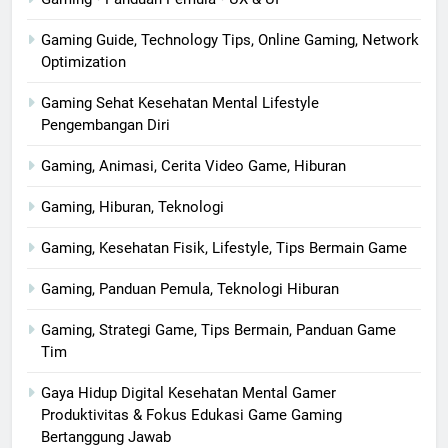
Gaming Guide, Technology Tips, Online Gaming, Network
Optimization
Gaming Sehat Kesehatan Mental Lifestyle
Pengembangan Diri
Gaming, Animasi, Cerita Video Game, Hiburan
Gaming, Hiburan, Teknologi
Gaming, Kesehatan Fisik, Lifestyle, Tips Bermain Game
Gaming, Panduan Pemula, Teknologi Hiburan
Gaming, Strategi Game, Tips Bermain, Panduan Game
Tim
Gaya Hidup Digital Kesehatan Mental Gamer
Produktivitas & Fokus Edukasi Game Gaming
Bertanggung Jawab