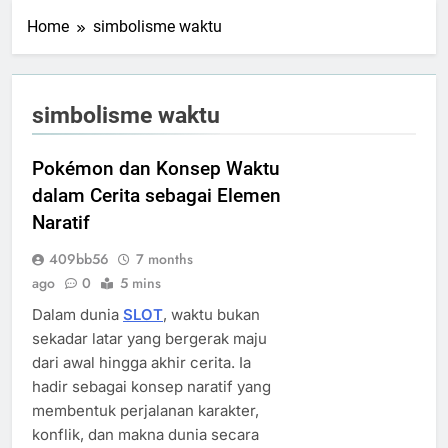
Home
simbolisme waktu
simbolisme waktu
Pokémon dan Konsep Waktu
dalam Cerita sebagai Elemen
Naratif
409bb56
7 months
ago
0
5 mins
Dalam dunia
SLOT
, waktu bukan
sekadar latar yang bergerak maju
dari awal hingga akhir cerita. Ia
hadir sebagai konsep naratif yang
membentuk perjalanan karakter,
konflik, dan makna dunia secara