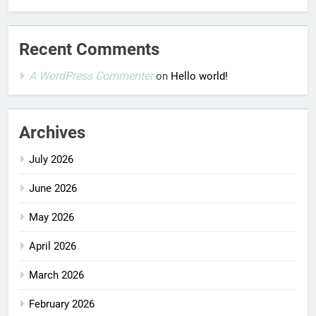
Recent Comments
A WordPress Commenter
on
Hello world!
Archives
July 2026
June 2026
May 2026
April 2026
March 2026
February 2026