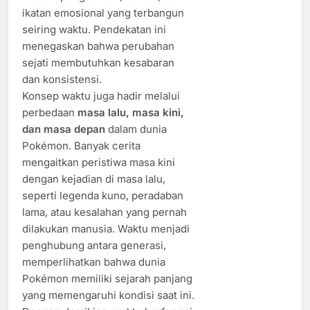
ikatan emosional yang terbangun
seiring waktu. Pendekatan ini
menegaskan bahwa perubahan
sejati membutuhkan kesabaran
dan konsistensi.
Konsep waktu juga hadir melalui
perbedaan
masa lalu, masa kini,
dan masa depan
dalam dunia
Pokémon. Banyak cerita
mengaitkan peristiwa masa kini
dengan kejadian di masa lalu,
seperti legenda kuno, peradaban
lama, atau kesalahan yang pernah
dilakukan manusia. Waktu menjadi
penghubung antara generasi,
memperlihatkan bahwa dunia
Pokémon memiliki sejarah panjang
yang memengaruhi kondisi saat ini.