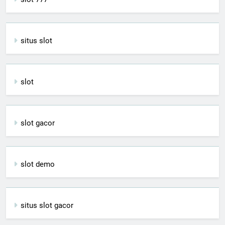
situs slot
slot
slot gacor
slot demo
situs slot gacor