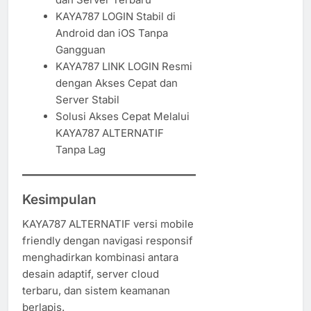
KAYA787 LOGIN Stabil di
Android dan iOS Tanpa
Gangguan
KAYA787 LINK LOGIN Resmi
dengan Akses Cepat dan
Server Stabil
Solusi Akses Cepat Melalui
KAYA787 ALTERNATIF
Tanpa Lag
Kesimpulan
KAYA787 ALTERNATIF versi mobile
friendly dengan navigasi responsif
menghadirkan kombinasi antara
desain adaptif, server cloud
terbaru, dan sistem keamanan
berlapis.