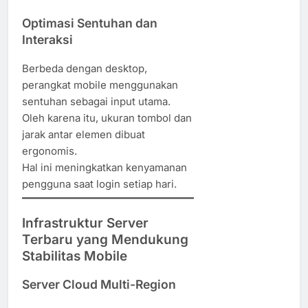
Optimasi Sentuhan dan
Interaksi
Berbeda dengan desktop,
perangkat mobile menggunakan
sentuhan sebagai input utama.
Oleh karena itu, ukuran tombol dan
jarak antar elemen dibuat
ergonomis.
Hal ini meningkatkan kenyamanan
pengguna saat login setiap hari.
Infrastruktur Server
Terbaru yang Mendukung
Stabilitas Mobile
Server Cloud Multi-Region