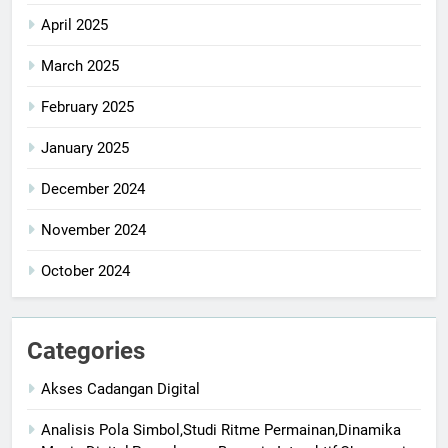
April 2025
March 2025
February 2025
January 2025
December 2024
November 2024
October 2024
Categories
Akses Cadangan Digital
Analisis Pola Simbol,Studi Ritme Permainan,Dinamika