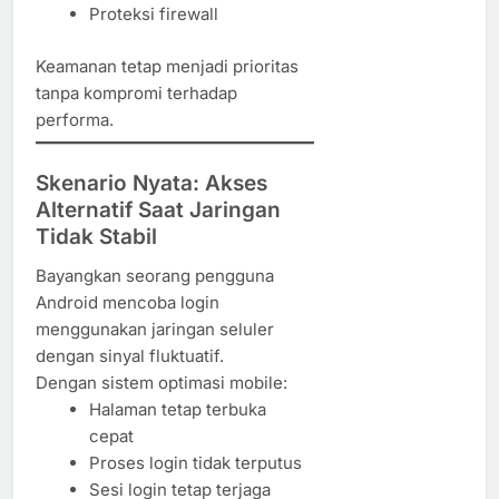
Proteksi firewall
Keamanan tetap menjadi prioritas
tanpa kompromi terhadap
performa.
Skenario Nyata: Akses
Alternatif Saat Jaringan
Tidak Stabil
Bayangkan seorang pengguna
Android mencoba login
menggunakan jaringan seluler
dengan sinyal fluktuatif.
Dengan sistem optimasi mobile:
Halaman tetap terbuka
cepat
Proses login tidak terputus
Sesi login tetap terjaga