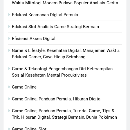
Waktu Mitologi Modern Budaya Populer Analisis Cerita
Edukasi Keamanan Digital Pemula
Edukasi Slot Analisis Game Strategi Bermain
Efisiensi Akses Digital
Game & Lifestyle, Kesehatan Digital, Manajemen Waktu,
Edukasi Gamer, Gaya Hidup Seimbang
Game & Teknologi Pengembangan Diri Keterampilan
Sosial Kesehatan Mental Produktivitas
Game Online
Game Online, Panduan Pemula, Hiburan Digital
Game Online, Panduan Pemula, Tutorial Game, Tips &
Trik, Hiburan Digital, Strategi Bermain, Dunia Pokémon
Game Online, Slot