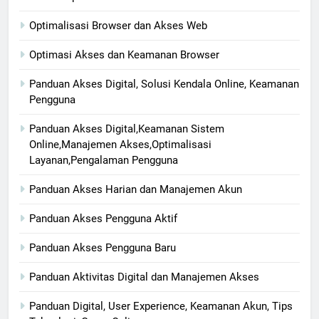
Optimalisasi Browser dan Akses Web
Optimasi Akses dan Keamanan Browser
Panduan Akses Digital, Solusi Kendala Online, Keamanan
Pengguna
Panduan Akses Digital,Keamanan Sistem
Online,Manajemen Akses,Optimalisasi
Layanan,Pengalaman Pengguna
Panduan Akses Harian dan Manajemen Akun
Panduan Akses Pengguna Aktif
Panduan Akses Pengguna Baru
Panduan Aktivitas Digital dan Manajemen Akses
Panduan Digital, User Experience, Keamanan Akun, Tips