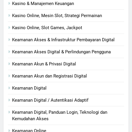
Kasino & Manajemen Keuangan
Kasino Online, Mesin Slot, Strategi Permainan
Kasino Online, Slot Games, Jackpot
Keamanan Akses & Infrastruktur Pembayaran Digital
Keamanan Akses Digital & Perlindungan Pengguna
Keamanan Akun & Privasi Digital
Keamanan Akun dan Registrasi Digital
Keamanan Digital
Keamanan Digital / Autentikasi Adaptif
Keamanan Digital, Panduan Login, Teknologi dan
Kemudahan Akses
Keamanan Online