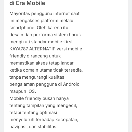
di Era Mobile
Mayoritas pengguna internet saat
ini mengakses platform melalui
smartphone. Oleh karena itu,
desain dan performa sistem harus
mengikuti standar mobile-first.
KAYA787 ALTERNATIF versi mobile
friendly dirancang untuk
memastikan akses tetap lancar
ketika domain utama tidak tersedia,
tanpa mengurangi kualitas
pengalaman pengguna di Android
maupun iOS.
Mobile friendly bukan hanya
tentang tampilan yang mengecil,
tetapi tentang optimasi
menyeluruh terhadap kecepatan,
navigasi, dan stabilitas.