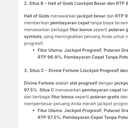
2.
Situs B – Hall of Gods (Jackpot Besar dan RTP
Hall of Gods
menawarkan
jackpot besar
dan
RTP 
memberikan
pembayaran cepat
tanpa biaya terse
menawarkan berbagai
fitur bonus
seperti
putaran g
symbols
, yang meningkatkan peluang Anda untuk m
progresif.
Fitur Utama
:
Jackpot Progresif
,
Putaran Gra
RTP 96.9%
,
Pembayaran Cepat Tanpa Pot
3.
Situs C – Divine Fortune (Jackpot Progresif da
Divine Fortune
adalah
slot progresif
dengan
jackpo
97.5%
.
Situs C
menawarkan
pembayaran cepat
tan
dan berbagai
fitur bonus
seperti
putaran gratis
da
memperbesar peluang Anda meraih jackpot progres
Fitur Utama
:
Jackpot Progresif
,
Putaran Gra
RTP 97.5%
,
Pembayaran Cepat Tanpa Poto