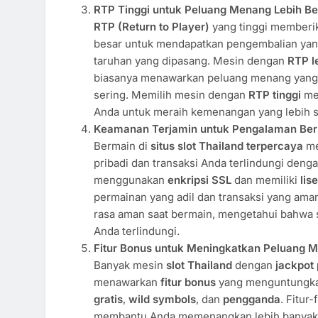
RTP Tinggi untuk Peluang Menang Lebih Be
RTP (Return to Player)
yang tinggi memberik
besar untuk mendapatkan pengembalian yang 
taruhan yang dipasang. Mesin dengan
RTP l
biasanya menawarkan peluang menang yang l
sering. Memilih mesin dengan
RTP tinggi
me
Anda untuk meraih kemenangan yang lebih s
Keamanan Terjamin untuk Pengalaman Ber
Bermain di
situs slot Thailand terpercaya
me
pribadi dan transaksi Anda terlindungi denga
menggunakan
enkripsi SSL
dan memiliki
lis
permainan yang adil dan transaksi yang ama
rasa aman saat bermain, mengetahui bahwa 
Anda terlindungi.
Fitur Bonus untuk Meningkatkan Peluang 
Banyak mesin
slot Thailand
dengan
jackpot 
menawarkan
fitur bonus
yang menguntungka
gratis
,
wild symbols
, dan
pengganda
. Fitur-
membantu Anda memenangkan lebih banyak 