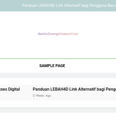
Panduan LEBAH4D Link Alternatif bagi Pengguna Baru
KAYA787 Alternatif dengan Pengala
Cara Membersihkan Cache saat KAYA78
Panduan EDWINSLOT Link Alternatif bagi Pengguna Baru un
iele Angelo Martino
Panduan LEBAH4D Link Alternatif bagi Pengguna Baru
arya Seni Kreatif Dari Daniele Angelo Martino.
KAYA787 Alternatif dengan Pengala
SAMPLE PAGE
Cara Membersihkan Cache saat KAYA78
Panduan LEBAH4D Link Alternatif bagi Pengguna Baru un
2 Weeks Ago