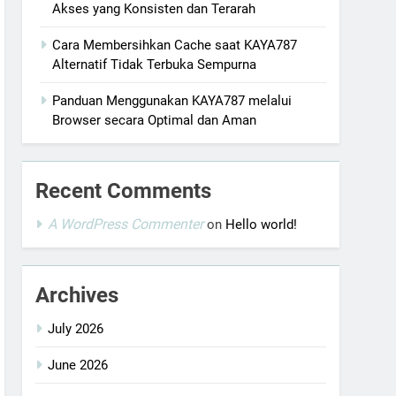
Akses yang Konsisten dan Terarah
Cara Membersihkan Cache saat KAYA787
Alternatif Tidak Terbuka Sempurna
Panduan Menggunakan KAYA787 melalui
Browser secara Optimal dan Aman
Recent Comments
A WordPress Commenter
on
Hello world!
Archives
July 2026
June 2026