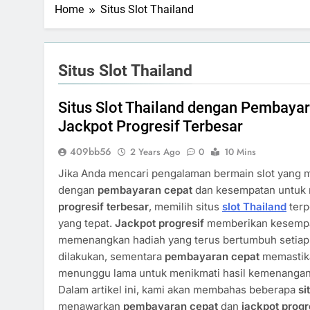
Home
Situs Slot Thailand
Situs Slot Thailand
Situs Slot Thailand dengan Pembaya
Jackpot Progresif Terbesar
409bb56
2 Years Ago
0
10 Mins
Jika Anda mencari pengalaman bermain slot yang
dengan
pembayaran cepat
dan kesempatan untuk
progresif terbesar
, memilih situs
slot Thailand
terp
yang tepat.
Jackpot progresif
memberikan kesempa
memenangkan hadiah yang terus bertumbuh setiap 
dilakukan, sementara
pembayaran cepat
memastika
menunggu lama untuk menikmati hasil kemenangan
Dalam artikel ini, kami akan membahas beberapa
si
menawarkan
pembayaran cepat
dan
jackpot progr