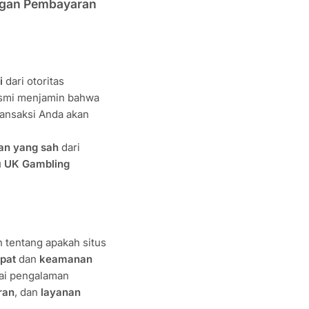
engan Pembayaran
i
dari otoritas
resmi menjamin bahwa
ransaksi Anda akan
ian yang sah
dari
u
UK Gambling
 tentang apakah situs
pat
dan
keamanan
i pengalaman
ran
, dan
layanan