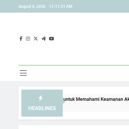
Skip
August 6, 2026
11:11:32 AM
to
content
Dan
Jelajahi K
gi Pengguna Baru untuk Memahami Keamanan Akses Digital
HEADLINES