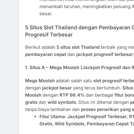
menambah taruhan, meningkatkan peluang A
besar.
5 Situs Slot Thailand dengan Pembayaran 
Progresif Terbesar
Berikut adalah
5 situs slot Thailand
terbaik yang m
pembayaran cepat
dan
jackpot progresif terbesar
:
1.
Situs A – Mega Moolah (Jackpot Progresif dan
Mega Moolah
adalah salah satu
slot progresif terb
dengan
jackpot besar
yang terus bertumbuh.
Situs
Moolah
dengan
RTP 96.4%
dan berbagai
fitur bon
gratis
dan
wild symbols
. Situs ini dikenal dengan
p
tanpa biaya tambahan dan
proses penarikan yang e
Fitur Utama
:
Jackpot Progresif Terbesar
,
R
Gratis
,
Wild Symbols
,
Pembayaran Cepat T