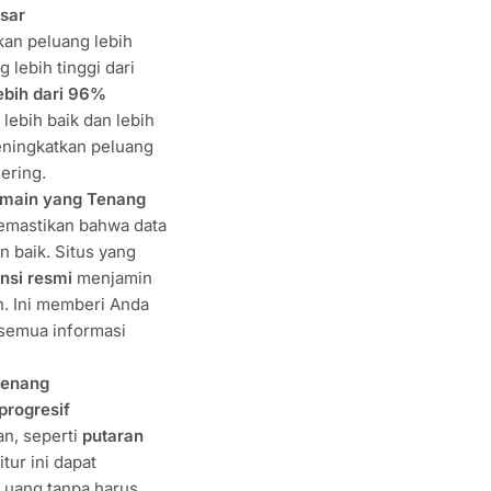
sar
an peluang lebih
lebih tinggi dari
ebih dari 96%
ebih baik dan lebih
ningkatkan peluang
ering.
main yang Tenang
mastikan bahwa data
n baik. Situs yang
ensi resmi
menjamin
n. Ini memberi Anda
semua informasi
Menang
progresif
n, seperti
putaran
fitur ini dapat
uang tanpa harus