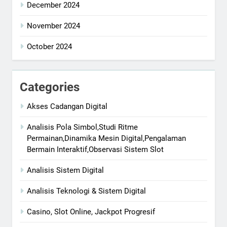
December 2024
November 2024
October 2024
Categories
Akses Cadangan Digital
Analisis Pola Simbol,Studi Ritme
Permainan,Dinamika Mesin Digital,Pengalaman
Bermain Interaktif,Observasi Sistem Slot
Analisis Sistem Digital
Analisis Teknologi & Sistem Digital
Casino, Slot Online, Jackpot Progresif