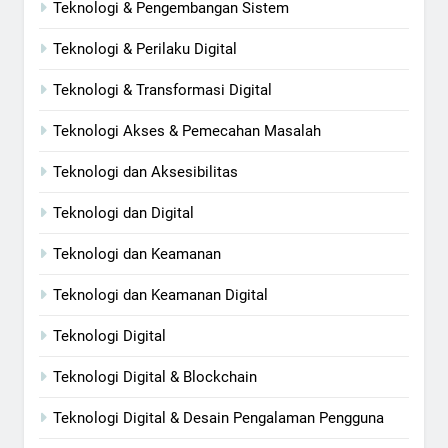
Teknologi & Pengembangan Sistem
Teknologi & Perilaku Digital
Teknologi & Transformasi Digital
Teknologi Akses & Pemecahan Masalah
Teknologi dan Aksesibilitas
Teknologi dan Digital
Teknologi dan Keamanan
Teknologi dan Keamanan Digital
Teknologi Digital
Teknologi Digital & Blockchain
Teknologi Digital & Desain Pengalaman Pengguna