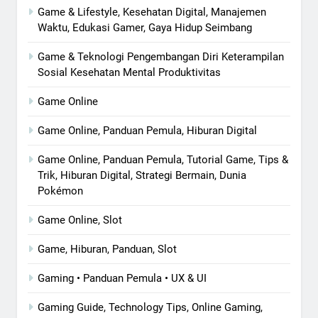
Game & Lifestyle, Kesehatan Digital, Manajemen
Waktu, Edukasi Gamer, Gaya Hidup Seimbang
Game & Teknologi Pengembangan Diri Keterampilan
Sosial Kesehatan Mental Produktivitas
Game Online
Game Online, Panduan Pemula, Hiburan Digital
Game Online, Panduan Pemula, Tutorial Game, Tips &
Trik, Hiburan Digital, Strategi Bermain, Dunia
Pokémon
Game Online, Slot
Game, Hiburan, Panduan, Slot
Gaming • Panduan Pemula • UX & UI
Gaming Guide, Technology Tips, Online Gaming,