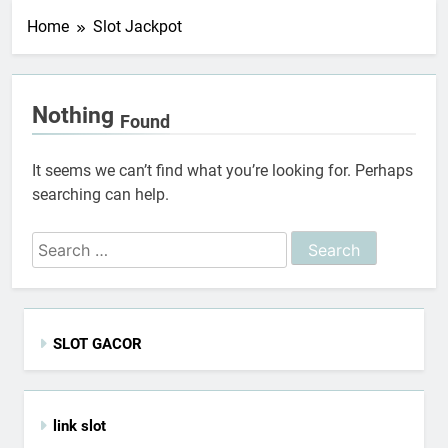
Home
Slot Jackpot
Nothing
Found
It seems we can’t find what you’re looking for. Perhaps
searching can help.
Search
for:
SLOT GACOR
link slot