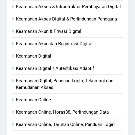
Keamanan Akses & Infrastruktur Pembayaran Digital
Keamanan Akses Digital & Perlindungan Pengguna
Keamanan Akun & Privasi Digital
Keamanan Akun dan Registrasi Digital
Keamanan Digital
Keamanan Digital / Autentikasi Adaptif
Keamanan Digital, Panduan Login, Teknologi dan
Kemudahan Akses
Keamanan Online
Keamanan Online, Horas88, Perlindungan Data
Keamanan Online, Taruhan Online, Panduan Login