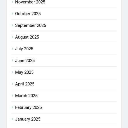
November 2025
October 2025
September 2025
August 2025
July 2025
June 2025
May 2025
April 2025
March 2025
February 2025
January 2025