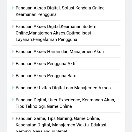
Panduan Akses Digital, Solusi Kendala Online,
Keamanan Pengguna
Panduan Akses Digital,Keamanan Sistem
Online,Manajemen Akses,Optimalisasi
Layanan,Pengalaman Pengguna
Panduan Akses Harian dan Manajemen Akun
Panduan Akses Pengguna Aktif
Panduan Akses Pengguna Baru
Panduan Aktivitas Digital dan Manajemen Akses
Panduan Digital, User Experience, Keamanan Akun,
Tips Teknologi, Game Online
Panduan Game, Tips Gaming, Game Online,
Kesehatan Digital, Manajemen Waktu, Edukasi
Gaming, Gaya Hidup Sehat