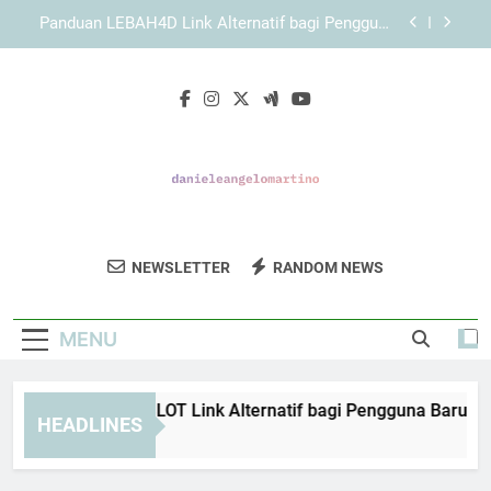
Skip
KAYA787 Alternatif dengan Pengalaman Akses
to
yang Konsisten dan Terarah
content
Cara Membersihkan Cache saat KAYA787
Alternatif Tidak Terbuka Sempurna
Panduan EDWINSLOT Link Alternatif bagi
Pengguna Baru untuk Memahami Keamanan
Akses Digital
Panduan LEBAH4D Link Alternatif bagi Pengguna
Baru untuk Memahami Risiko Akses Digital
KAYA787 Alternatif dengan Pengalaman Akses
yang Konsisten dan Terarah
Daniele Angelo
Jelajahi Karya Seni Kreatif Dari Daniele
Cara Membersihkan Cache saat KAYA787
NEWSLETTER
RANDOM NEWS
Martino
Angelo Martino.
Alternatif Tidak Terbuka Sempurna
MENU
anduan EDWINSLOT Link Alternatif bagi Pengguna Baru untu
HEADLINES
 Weeks Ago