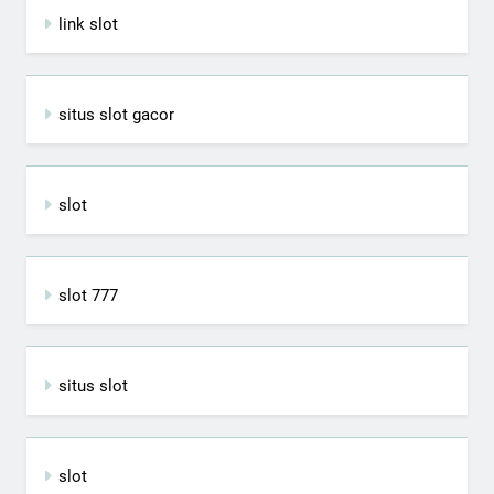
link slot
situs slot gacor
slot
slot 777
situs slot
slot