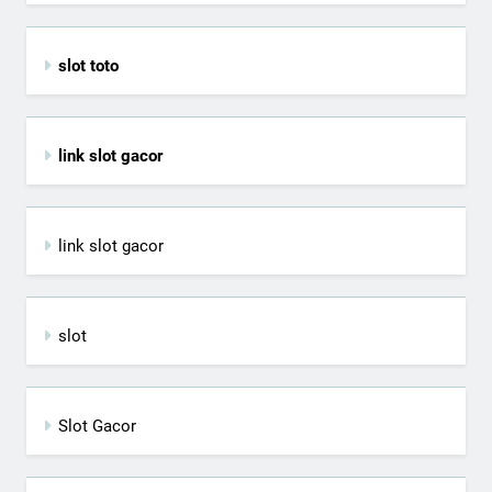
slot toto
link slot gacor
link slot gacor
slot
Slot Gacor