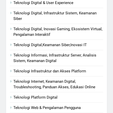
Teknologi Digital & User Experience
Teknologi Digital, Infrastruktur Sistem, Keamanan
Siber
Teknologi Digital, Inovasi Gaming, Ekosistem Virtual,
Pengalaman Interaktif
Teknologi Digital,Keamanan Siber,Inovasi IT
Teknologi Informasi, Infrastruktur Server, Analisis
Sistem, Keamanan Digital
Teknologi Infrastruktur dan Akses Platform
Teknologi Internet, Keamanan Digital,
Troubleshooting, Panduan Akses, Edukasi Online
Teknologi Platform Digital
Teknologi Web & Pengalaman Pengguna