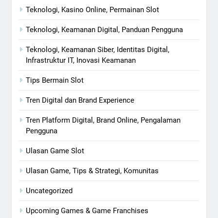
Teknologi, Kasino Online, Permainan Slot
Teknologi, Keamanan Digital, Panduan Pengguna
Teknologi, Keamanan Siber, Identitas Digital,
Infrastruktur IT, Inovasi Keamanan
Tips Bermain Slot
Tren Digital dan Brand Experience
Tren Platform Digital, Brand Online, Pengalaman
Pengguna
Ulasan Game Slot
Ulasan Game, Tips & Strategi, Komunitas
Uncategorized
Upcoming Games & Game Franchises