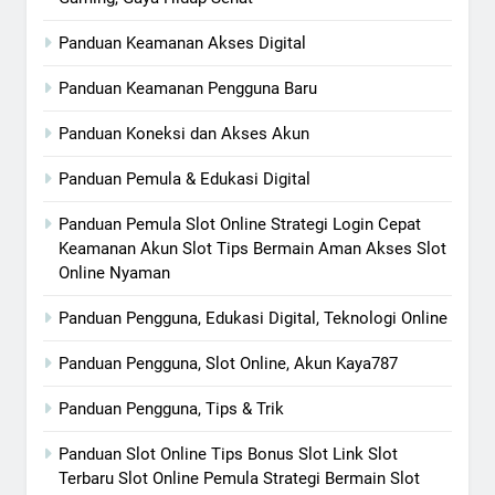
Panduan Keamanan Akses Digital
Panduan Keamanan Pengguna Baru
Panduan Koneksi dan Akses Akun
Panduan Pemula & Edukasi Digital
Panduan Pemula Slot Online Strategi Login Cepat
Keamanan Akun Slot Tips Bermain Aman Akses Slot
Online Nyaman
Panduan Pengguna, Edukasi Digital, Teknologi Online
Panduan Pengguna, Slot Online, Akun Kaya787
Panduan Pengguna, Tips & Trik
Panduan Slot Online Tips Bonus Slot Link Slot
Terbaru Slot Online Pemula Strategi Bermain Slot