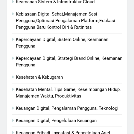
Keamanan Sistem & Infrastruktur Cloud
Kebiasaan Digital Sehat,Manajemen Sesi
Pengguna,Optimasi Pengalaman Platform,Edukasi
Pengguna Baru,Kontrol Diri & Rutinitas
Kepercayaan Digital, Sistem Online, Keamanan
Pengguna
Kepercayaan Digital, Strategi Brand Online, Keamanan
Pengguna
Kesehatan & Kebugaran
Kesehatan Mental, Tips Game, Keseimbangan Hidup,
Manajemen Waktu, Produktivitas
Keuangan Digital, Pengalaman Pengguna, Teknologi
Keuangan Digital, Pengelolaan Keuangan
Keuangan Pribadi, Investasi & Pengelolaan Aset,