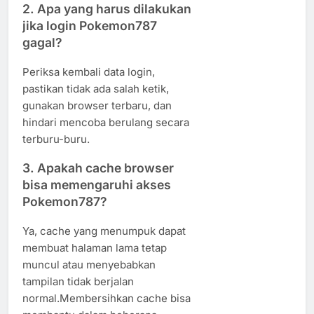
2. Apa yang harus dilakukan
jika login Pokemon787
gagal?
Periksa kembali data login,
pastikan tidak ada salah ketik,
gunakan browser terbaru, dan
hindari mencoba berulang secara
terburu-buru.
3. Apakah cache browser
bisa memengaruhi akses
Pokemon787?
Ya, cache yang menumpuk dapat
membuat halaman lama tetap
muncul atau menyebabkan
tampilan tidak berjalan
normal.Membersihkan cache bisa