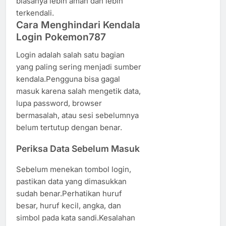
biasanya lebih aman dan lebih
terkendali.
Cara Menghindari Kendala
Login Pokemon787
Login adalah salah satu bagian
yang paling sering menjadi sumber
kendala.Pengguna bisa gagal
masuk karena salah mengetik data,
lupa password, browser
bermasalah, atau sesi sebelumnya
belum tertutup dengan benar.
Periksa Data Sebelum Masuk
Sebelum menekan tombol login,
pastikan data yang dimasukkan
sudah benar.Perhatikan huruf
besar, huruf kecil, angka, dan
simbol pada kata sandi.Kesalahan