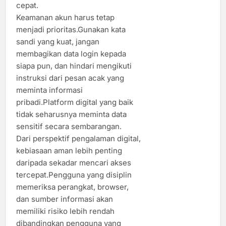
cepat.
Keamanan akun harus tetap
menjadi prioritas.Gunakan kata
sandi yang kuat, jangan
membagikan data login kepada
siapa pun, dan hindari mengikuti
instruksi dari pesan acak yang
meminta informasi
pribadi.Platform digital yang baik
tidak seharusnya meminta data
sensitif secara sembarangan.
Dari perspektif pengalaman digital,
kebiasaan aman lebih penting
daripada sekadar mencari akses
tercepat.Pengguna yang disiplin
memeriksa perangkat, browser,
dan sumber informasi akan
memiliki risiko lebih rendah
dibandingkan pengguna yang