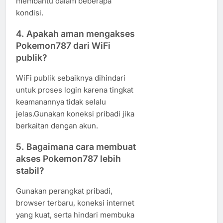
membantu dalam beberapa
kondisi.
4. Apakah aman mengakses
Pokemon787 dari WiFi
publik?
WiFi publik sebaiknya dihindari
untuk proses login karena tingkat
keamanannya tidak selalu
jelas.Gunakan koneksi pribadi jika
berkaitan dengan akun.
5. Bagaimana cara membuat
akses Pokemon787 lebih
stabil?
Gunakan perangkat pribadi,
browser terbaru, koneksi internet
yang kuat, serta hindari membuka