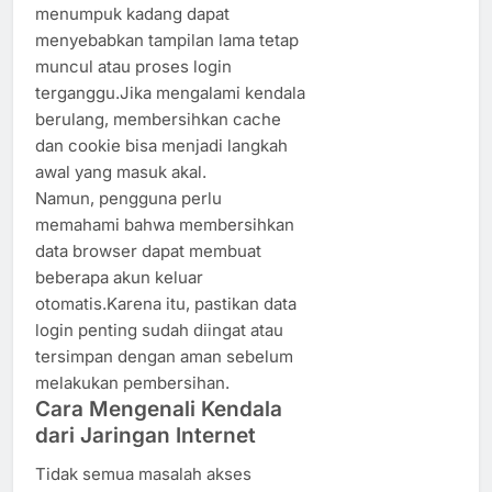
menumpuk kadang dapat
menyebabkan tampilan lama tetap
muncul atau proses login
terganggu.Jika mengalami kendala
berulang, membersihkan cache
dan cookie bisa menjadi langkah
awal yang masuk akal.
Namun, pengguna perlu
memahami bahwa membersihkan
data browser dapat membuat
beberapa akun keluar
otomatis.Karena itu, pastikan data
login penting sudah diingat atau
tersimpan dengan aman sebelum
melakukan pembersihan.
Cara Mengenali Kendala
dari Jaringan Internet
Tidak semua masalah akses