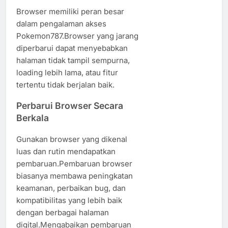
Browser memiliki peran besar
dalam pengalaman akses
Pokemon787.Browser yang jarang
diperbarui dapat menyebabkan
halaman tidak tampil sempurna,
loading lebih lama, atau fitur
tertentu tidak berjalan baik.
Perbarui Browser Secara
Berkala
Gunakan browser yang dikenal
luas dan rutin mendapatkan
pembaruan.Pembaruan browser
biasanya membawa peningkatan
keamanan, perbaikan bug, dan
kompatibilitas yang lebih baik
dengan berbagai halaman
digital.Mengabaikan pembaruan