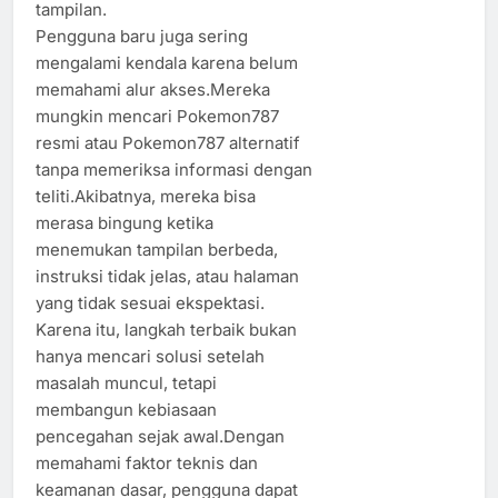
tampilan.
Pengguna baru juga sering
mengalami kendala karena belum
memahami alur akses.Mereka
mungkin mencari Pokemon787
resmi atau Pokemon787 alternatif
tanpa memeriksa informasi dengan
teliti.Akibatnya, mereka bisa
merasa bingung ketika
menemukan tampilan berbeda,
instruksi tidak jelas, atau halaman
yang tidak sesuai ekspektasi.
Karena itu, langkah terbaik bukan
hanya mencari solusi setelah
masalah muncul, tetapi
membangun kebiasaan
pencegahan sejak awal.Dengan
memahami faktor teknis dan
keamanan dasar, pengguna dapat