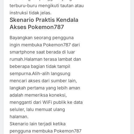
terburu-buru mengikuti tautan atau
instruksi tidak jelas.
Skenario Praktis Kendala
Akses Pokemon787
Bayangkan seorang pengguna
ingin membuka Pokemon787 dari
smartphone saat berada di luar
rumah.Halaman terasa lambat dan
beberapa bagian tidak tampil
sempurna.Alih-alih langsung
mencari akses dari sumber lain,
langkah pertama yang lebih aman
adalah memeriksa koneksi,
mengganti dari WiFi publik ke data
seluler, lalu memuat ulang
halaman.
Skenario lain terjadi ketika
pengguna membuka Pokemon787