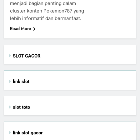
menjadi bagian penting dalam
cluster konten Pokemon787 yang
lebih informatif dan bermanfaat.
Read More
SLOT GACOR
link slot
slot toto
link slot gacor