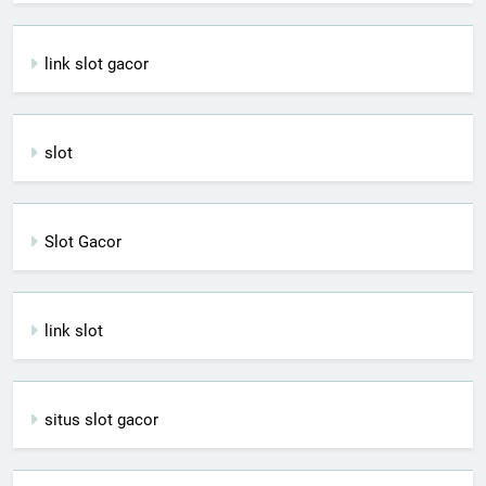
link slot gacor
slot
Slot Gacor
link slot
situs slot gacor