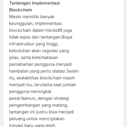
Tantangan Implementasi
Blockchain
Meski memiliki banyak
keunggulan, implementasi
blockchain dalam Horas88 juga
tidak lepas dari tantangan.Biaya
infrastruktur yang tinggi,
kebutuhan akan regulasi yang
jelas, serta keterbatasan
pemahaman pengguna menjadi
hambatan yang perlu diatasi.Selain
itu, skalabilitas blockchain masih
menjadi isu, terutama saat jumlah
pengguna meningkat
pesat.Namun, dengan strategi
pengembangan yang matang,
tantangan ini justru bisa menjadi
peluang untuk menciptakan
inovasi baru yang lebih