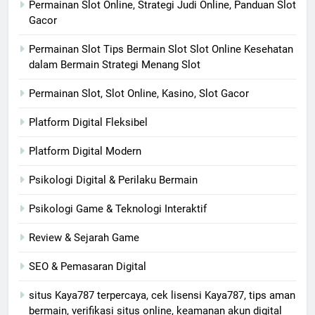
Permainan Slot Online, Strategi Judi Online, Panduan Slot
Gacor
Permainan Slot Tips Bermain Slot Slot Online Kesehatan
dalam Bermain Strategi Menang Slot
Permainan Slot, Slot Online, Kasino, Slot Gacor
Platform Digital Fleksibel
Platform Digital Modern
Psikologi Digital & Perilaku Bermain
Psikologi Game & Teknologi Interaktif
Review & Sejarah Game
SEO & Pemasaran Digital
situs Kaya787 terpercaya, cek lisensi Kaya787, tips aman
bermain, verifikasi situs online, keamanan akun digital