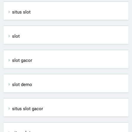
situs slot
slot
slot gacor
slot demo
situs slot gacor