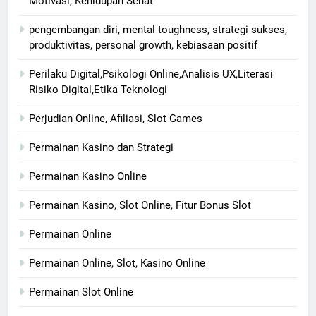
Motivasi, Kehidupan Sehat
pengembangan diri, mental toughness, strategi sukses,
produktivitas, personal growth, kebiasaan positif
Perilaku Digital,Psikologi Online,Analisis UX,Literasi
Risiko Digital,Etika Teknologi
Perjudian Online, Afiliasi, Slot Games
Permainan Kasino dan Strategi
Permainan Kasino Online
Permainan Kasino, Slot Online, Fitur Bonus Slot
Permainan Online
Permainan Online, Slot, Kasino Online
Permainan Slot Online