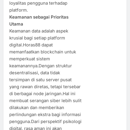
loyalitas pengguna terhadap
platform.
Keamanan sebagai Prioritas
Utama
Keamanan data adalah aspek
krusial bagi setiap platform
digital.Horas88 dapat
memanfaatkan blockchain untuk
memperkuat sistem
keamanannya.Dengan struktur
desentralisasi, data tidak
tersimpan di satu server pusat
yang rawan diretas, tetapi tersebar
di berbagai node jaringan.Hal ini
membuat serangan siber lebih sulit
dilakukan dan memberikan
perlindungan ekstra bagi informasi
pengguna.Dari perspektif psikologi
digital, rasa aman ini akan