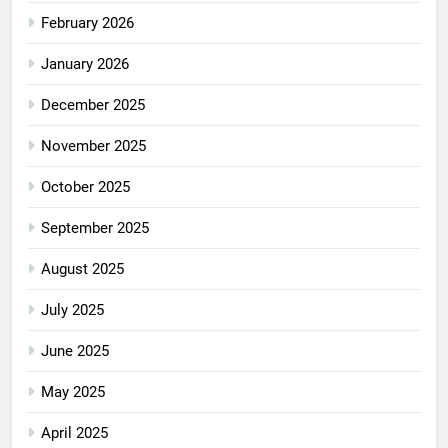
February 2026
January 2026
December 2025
November 2025
October 2025
September 2025
August 2025
July 2025
June 2025
May 2025
April 2025