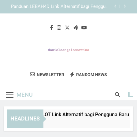
Skip
KAYA787 Alternatif dengan Pengalaman Akses
to
yang Konsisten dan Terarah
content
Cara Membersihkan Cache saat KAYA787
Alternatif Tidak Terbuka Sempurna
Panduan EDWINSLOT Link Alternatif bagi
Pengguna Baru untuk Memahami Keamanan
Akses Digital
Panduan LEBAH4D Link Alternatif bagi Pengguna
Baru untuk Memahami Risiko Akses Digital
KAYA787 Alternatif dengan Pengalaman Akses
yang Konsisten dan Terarah
Daniele Angelo
Jelajahi Karya Seni Kreatif Dari Daniele
Cara Membersihkan Cache saat KAYA787
NEWSLETTER
RANDOM NEWS
Martino
Alternatif Tidak Terbuka Sempurna
Angelo Martino.
MENU
anduan EDWINSLOT Link Alternatif bagi Pengguna Baru untu
HEADLINES
 Weeks Ago