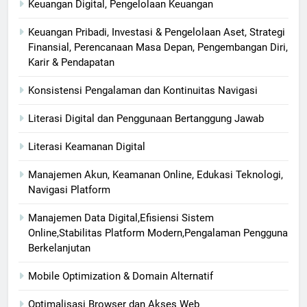
Keuangan Digital, Pengelolaan Keuangan
Keuangan Pribadi, Investasi & Pengelolaan Aset, Strategi
Finansial, Perencanaan Masa Depan, Pengembangan Diri,
Karir & Pendapatan
Konsistensi Pengalaman dan Kontinuitas Navigasi
Literasi Digital dan Penggunaan Bertanggung Jawab
Literasi Keamanan Digital
Manajemen Akun, Keamanan Online, Edukasi Teknologi,
Navigasi Platform
Manajemen Data Digital,Efisiensi Sistem
Online,Stabilitas Platform Modern,Pengalaman Pengguna
Berkelanjutan
Mobile Optimization & Domain Alternatif
Optimalisasi Browser dan Akses Web