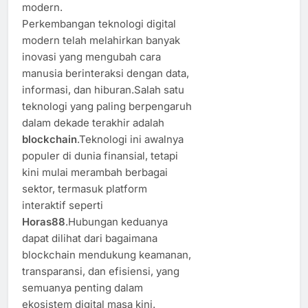
modern.
Perkembangan teknologi digital
modern telah melahirkan banyak
inovasi yang mengubah cara
manusia berinteraksi dengan data,
informasi, dan hiburan.Salah satu
teknologi yang paling berpengaruh
dalam dekade terakhir adalah
blockchain
.Teknologi ini awalnya
populer di dunia finansial, tetapi
kini mulai merambah berbagai
sektor, termasuk platform
interaktif seperti
Horas88
.Hubungan keduanya
dapat dilihat dari bagaimana
blockchain mendukung keamanan,
transparansi, dan efisiensi, yang
semuanya penting dalam
ekosistem digital masa kini.