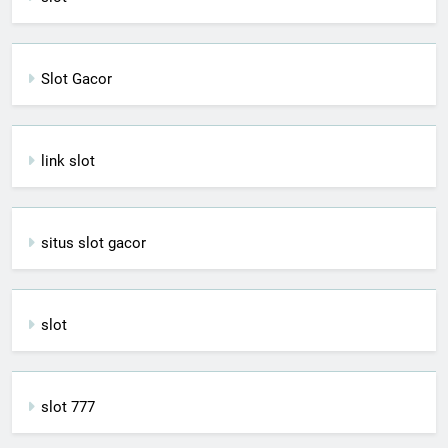
Slot Gacor
link slot
situs slot gacor
slot
slot 777