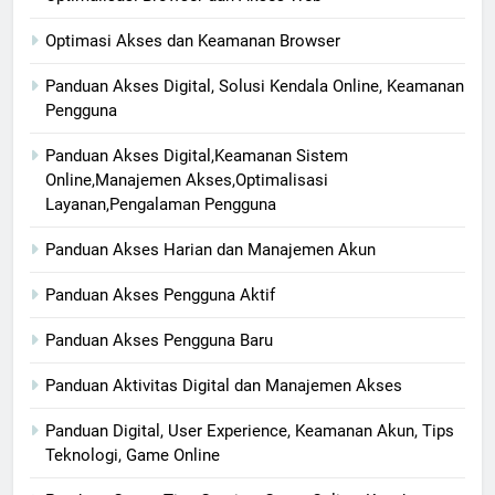
Optimasi Akses dan Keamanan Browser
Panduan Akses Digital, Solusi Kendala Online, Keamanan
Pengguna
Panduan Akses Digital,Keamanan Sistem
Online,Manajemen Akses,Optimalisasi
Layanan,Pengalaman Pengguna
Panduan Akses Harian dan Manajemen Akun
Panduan Akses Pengguna Aktif
Panduan Akses Pengguna Baru
Panduan Aktivitas Digital dan Manajemen Akses
Panduan Digital, User Experience, Keamanan Akun, Tips
Teknologi, Game Online