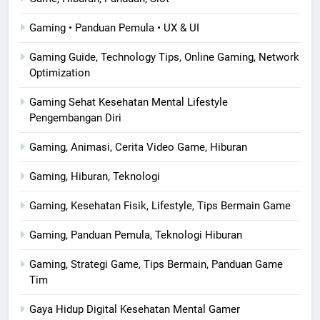
Gaming • Panduan Pemula • UX & UI
Gaming Guide, Technology Tips, Online Gaming, Network
Optimization
Gaming Sehat Kesehatan Mental Lifestyle
Pengembangan Diri
Gaming, Animasi, Cerita Video Game, Hiburan
Gaming, Hiburan, Teknologi
Gaming, Kesehatan Fisik, Lifestyle, Tips Bermain Game
Gaming, Panduan Pemula, Teknologi Hiburan
Gaming, Strategi Game, Tips Bermain, Panduan Game
Tim
Gaya Hidup Digital Kesehatan Mental Gamer