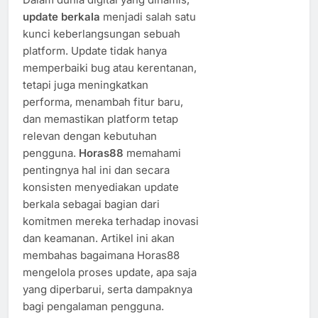
update berkala
menjadi salah satu
kunci keberlangsungan sebuah
platform. Update tidak hanya
memperbaiki bug atau kerentanan,
tetapi juga meningkatkan
performa, menambah fitur baru,
dan memastikan platform tetap
relevan dengan kebutuhan
pengguna.
Horas88
memahami
pentingnya hal ini dan secara
konsisten menyediakan update
berkala sebagai bagian dari
komitmen mereka terhadap inovasi
dan keamanan. Artikel ini akan
membahas bagaimana Horas88
mengelola proses update, apa saja
yang diperbarui, serta dampaknya
bagi pengalaman pengguna.