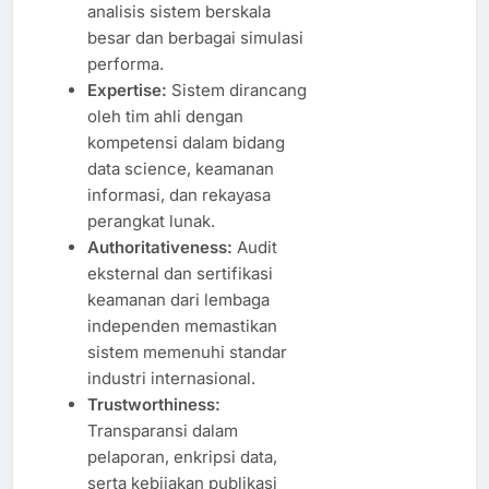
analisis sistem berskala
besar dan berbagai simulasi
performa.
Expertise:
Sistem dirancang
oleh tim ahli dengan
kompetensi dalam bidang
data science, keamanan
informasi, dan rekayasa
perangkat lunak.
Authoritativeness:
Audit
eksternal dan sertifikasi
keamanan dari lembaga
independen memastikan
sistem memenuhi standar
industri internasional.
Trustworthiness:
Transparansi dalam
pelaporan, enkripsi data,
serta kebijakan publikasi