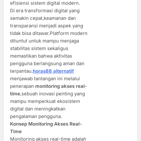
efisiensi sistem digital modern.
Di era transformasi digital yang
semakin cepat,keamanan dan
transparansi menjadi aspek yang
tidak bisa ditawar.Platform modern
dituntut untuk mampu menjaga
stabilitas sistem sekaligus
memastikan bahwa aktivitas
pengguna berlangsung aman dan
terpantau.
horas88 alternatif
menjawab tantangan ini melalui
penerapan
monitoring akses real-
time
,sebuah inovasi penting yang
mampu memperkuat ekosistem
digital dan meningkatkan
pengalaman pengguna.
Konsep Monitoring Akses Real-
Time
Monitoring akses real-time adalah