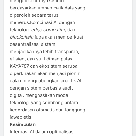
mengelola dirinya sendiri
berdasarkan umpan balik data yang
diperoleh secara terus-
menerus.Kombinasi AI dengan
teknologi
edge computing
dan
blockchain
juga akan memperkuat
desentralisasi sistem,
menjadikannya lebih transparan,
efisien, dan sulit dimanipulasi.
KAYA787 dan ekosistem serupa
diperkirakan akan menjadi pionir
dalam menggabungkan analitik AI
dengan sistem berbasis audit
digital, menghasilkan model
teknologi yang seimbang antara
kecerdasan otomatis dan tanggung
jawab etis.
Kesimpulan
Integrasi AI dalam optimalisasi