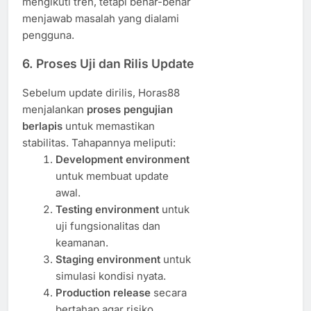
mengikuti tren, tetapi benar-benar
menjawab masalah yang dialami
pengguna.
6. Proses Uji dan Rilis Update
Sebelum update dirilis, Horas88
menjalankan
proses pengujian
berlapis
untuk memastikan
stabilitas. Tahapannya meliputi:
Development environment
untuk membuat update
awal.
Testing environment
untuk
uji fungsionalitas dan
keamanan.
Staging environment
untuk
simulasi kondisi nyata.
Production release
secara
bertahap agar risiko