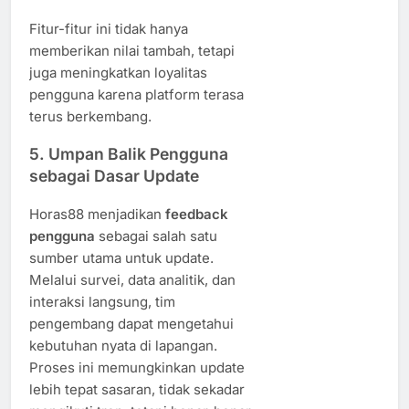
Fitur-fitur ini tidak hanya
memberikan nilai tambah, tetapi
juga meningkatkan loyalitas
pengguna karena platform terasa
terus berkembang.
5. Umpan Balik Pengguna
sebagai Dasar Update
Horas88 menjadikan
feedback
pengguna
sebagai salah satu
sumber utama untuk update.
Melalui survei, data analitik, dan
interaksi langsung, tim
pengembang dapat mengetahui
kebutuhan nyata di lapangan.
Proses ini memungkinkan update
lebih tepat sasaran, tidak sekadar