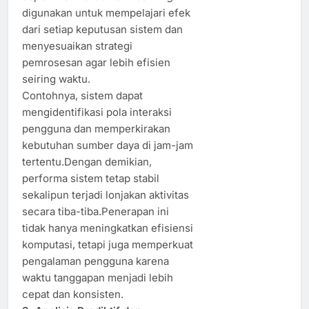
digunakan untuk mempelajari efek
dari setiap keputusan sistem dan
menyesuaikan strategi
pemrosesan agar lebih efisien
seiring waktu.
Contohnya, sistem dapat
mengidentifikasi pola interaksi
pengguna dan memperkirakan
kebutuhan sumber daya di jam-jam
tertentu.Dengan demikian,
performa sistem tetap stabil
sekalipun terjadi lonjakan aktivitas
secara tiba-tiba.Penerapan ini
tidak hanya meningkatkan efisiensi
komputasi, tetapi juga memperkuat
pengalaman pengguna karena
waktu tanggapan menjadi lebih
cepat dan konsisten.