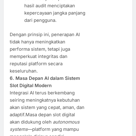
hasil audit menciptakan
kepercayaan jangka panjang
dari pengguna.
Dengan prinsip ini, penerapan AI
tidak hanya meningkatkan
performa sistem, tetapi juga
memperkuat integritas dan
reputasi platform secara
keseluruhan.
6. Masa Depan AI dalam Sistem
Slot Digital Modern
Integrasi AI terus berkembang
seiring meningkatnya kebutuhan
akan sistem yang cepat, aman, dan
adaptif.Masa depan slot digital
akan didukung oleh
autonomous
systems
—platform yang mampu