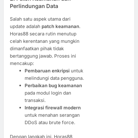
Perlindungan Data
Salah satu aspek utama dari
update adalah
patch keamanan
.
Horas88 secara rutin menutup
celah kerentanan yang mungkin
dimanfaatkan pihak tidak
bertanggung jawab. Proses ini
mencakup:
Pembaruan enkripsi
untuk
melindungi data pengguna.
Perbaikan bug keamanan
pada modul login dan
transaksi.
Integrasi firewall modern
untuk menahan serangan
DDoS atau brute force.
Dengan langkah ini, Horas88