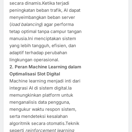
secara dinamis.Ketika terjadi
peningkatan beban trafik, AI dapat
menyeimbangkan beban server
(
load balancing
) agar performa
tetap optimal tanpa campur tangan
manusia.Ini menciptakan sistem
yang lebih tangguh, efisien, dan
adaptif terhadap perubahan
lingkungan operasional.
2. Peran Machine Learning dalam
Optimalisasi Slot Digital
Machine learning menjadi inti dari
integrasi AI di sistem digital.Ia
memungkinkan platform untuk
menganalisis data pengguna,
mengukur waktu respon sistem,
serta mendeteksi kesalahan
algoritmik secara otomatis.Teknik
seperti
reinforcement learning