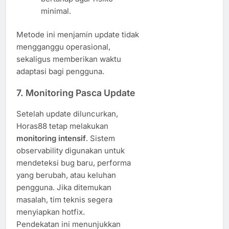
minimal.
Metode ini menjamin update tidak
mengganggu operasional,
sekaligus memberikan waktu
adaptasi bagi pengguna.
7. Monitoring Pasca Update
Setelah update diluncurkan,
Horas88 tetap melakukan
monitoring intensif
. Sistem
observability digunakan untuk
mendeteksi bug baru, performa
yang berubah, atau keluhan
pengguna. Jika ditemukan
masalah, tim teknis segera
menyiapkan hotfix.
Pendekatan ini menunjukkan