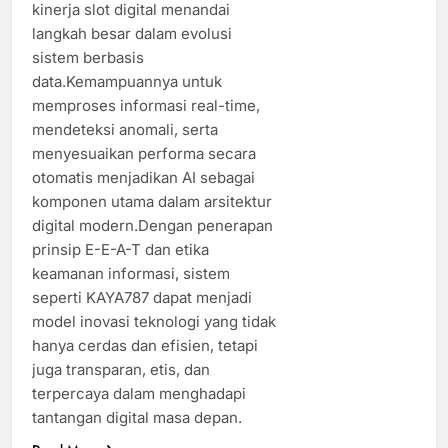
kinerja slot digital menandai
langkah besar dalam evolusi
sistem berbasis
data.Kemampuannya untuk
memproses informasi real-time,
mendeteksi anomali, serta
menyesuaikan performa secara
otomatis menjadikan AI sebagai
komponen utama dalam arsitektur
digital modern.Dengan penerapan
prinsip E-E-A-T dan etika
keamanan informasi, sistem
seperti KAYA787 dapat menjadi
model inovasi teknologi yang tidak
hanya cerdas dan efisien, tetapi
juga transparan, etis, dan
terpercaya dalam menghadapi
tantangan digital masa depan.