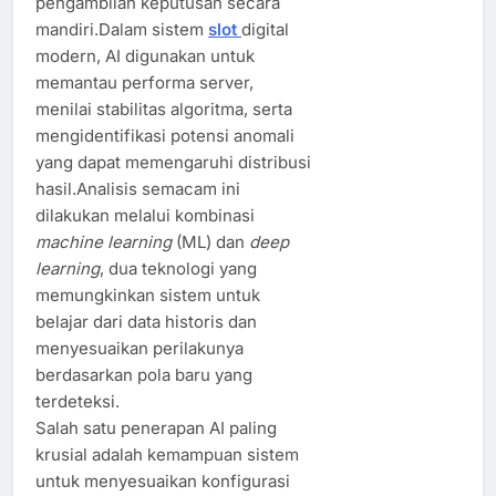
pengambilan keputusan secara
mandiri.Dalam sistem
slot
digital
modern, AI digunakan untuk
memantau performa server,
menilai stabilitas algoritma, serta
mengidentifikasi potensi anomali
yang dapat memengaruhi distribusi
hasil.Analisis semacam ini
dilakukan melalui kombinasi
machine learning
(ML) dan
deep
learning
, dua teknologi yang
memungkinkan sistem untuk
belajar dari data historis dan
menyesuaikan perilakunya
berdasarkan pola baru yang
terdeteksi.
Salah satu penerapan AI paling
krusial adalah kemampuan sistem
untuk menyesuaikan konfigurasi