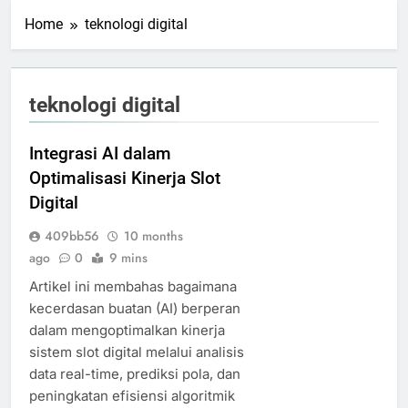
Home
teknologi digital
teknologi digital
Integrasi AI dalam
Optimalisasi Kinerja Slot
Digital
409bb56
10 months
ago
0
9 mins
Artikel ini membahas bagaimana
kecerdasan buatan (AI) berperan
dalam mengoptimalkan kinerja
sistem slot digital melalui analisis
data real-time, prediksi pola, dan
peningkatan efisiensi algoritmik