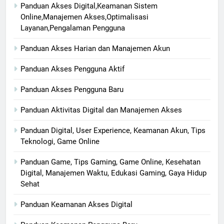
Panduan Akses Digital,Keamanan Sistem
Online,Manajemen Akses,Optimalisasi
Layanan,Pengalaman Pengguna
Panduan Akses Harian dan Manajemen Akun
Panduan Akses Pengguna Aktif
Panduan Akses Pengguna Baru
Panduan Aktivitas Digital dan Manajemen Akses
Panduan Digital, User Experience, Keamanan Akun, Tips
Teknologi, Game Online
Panduan Game, Tips Gaming, Game Online, Kesehatan
Digital, Manajemen Waktu, Edukasi Gaming, Gaya Hidup
Sehat
Panduan Keamanan Akses Digital