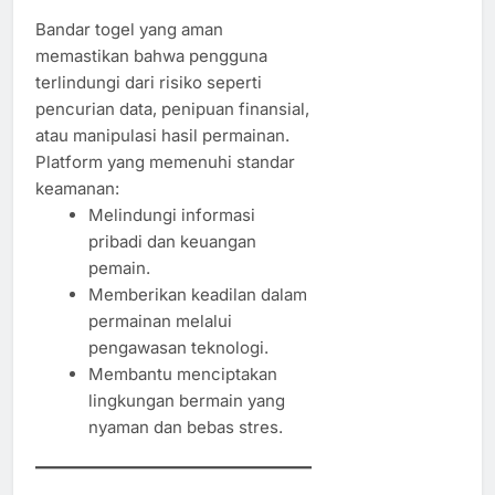
Bandar togel yang aman
memastikan bahwa pengguna
terlindungi dari risiko seperti
pencurian data, penipuan finansial,
atau manipulasi hasil permainan.
Platform yang memenuhi standar
keamanan:
Melindungi informasi
pribadi dan keuangan
pemain.
Memberikan keadilan dalam
permainan melalui
pengawasan teknologi.
Membantu menciptakan
lingkungan bermain yang
nyaman dan bebas stres.