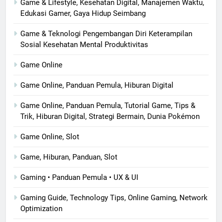
Game & Lifestyle, Kesehatan Digital, Manajemen Waktu,
Edukasi Gamer, Gaya Hidup Seimbang
Game & Teknologi Pengembangan Diri Keterampilan
Sosial Kesehatan Mental Produktivitas
Game Online
Game Online, Panduan Pemula, Hiburan Digital
Game Online, Panduan Pemula, Tutorial Game, Tips &
Trik, Hiburan Digital, Strategi Bermain, Dunia Pokémon
Game Online, Slot
Game, Hiburan, Panduan, Slot
Gaming • Panduan Pemula • UX & UI
Gaming Guide, Technology Tips, Online Gaming, Network
Optimization