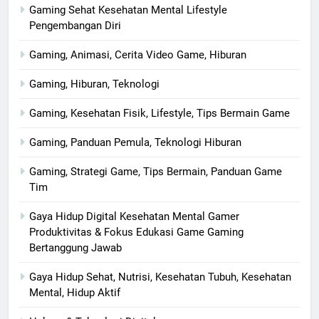
Gaming Sehat Kesehatan Mental Lifestyle
Pengembangan Diri
Gaming, Animasi, Cerita Video Game, Hiburan
Gaming, Hiburan, Teknologi
Gaming, Kesehatan Fisik, Lifestyle, Tips Bermain Game
Gaming, Panduan Pemula, Teknologi Hiburan
Gaming, Strategi Game, Tips Bermain, Panduan Game
Tim
Gaya Hidup Digital Kesehatan Mental Gamer
Produktivitas & Fokus Edukasi Game Gaming
Bertanggung Jawab
Gaya Hidup Sehat, Nutrisi, Kesehatan Tubuh, Kesehatan
Mental, Hidup Aktif