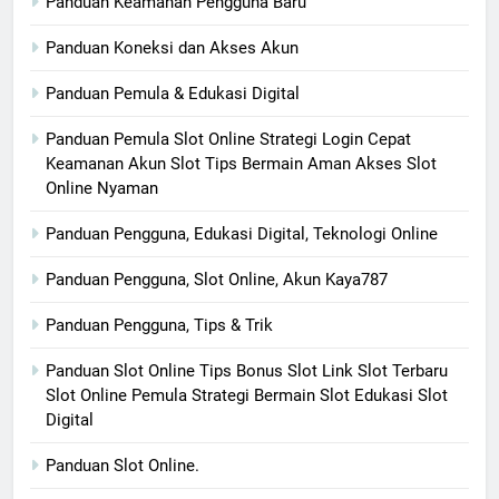
Panduan Keamanan Pengguna Baru
Panduan Koneksi dan Akses Akun
Panduan Pemula & Edukasi Digital
Panduan Pemula Slot Online Strategi Login Cepat
Keamanan Akun Slot Tips Bermain Aman Akses Slot
Online Nyaman
Panduan Pengguna, Edukasi Digital, Teknologi Online
Panduan Pengguna, Slot Online, Akun Kaya787
Panduan Pengguna, Tips & Trik
Panduan Slot Online Tips Bonus Slot Link Slot Terbaru
Slot Online Pemula Strategi Bermain Slot Edukasi Slot
Digital
Panduan Slot Online.