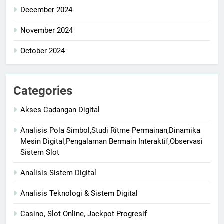
December 2024
November 2024
October 2024
Categories
Akses Cadangan Digital
Analisis Pola Simbol,Studi Ritme Permainan,Dinamika
Mesin Digital,Pengalaman Bermain Interaktif,Observasi
Sistem Slot
Analisis Sistem Digital
Analisis Teknologi & Sistem Digital
Casino, Slot Online, Jackpot Progresif