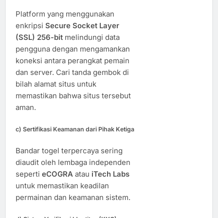
Platform yang menggunakan
enkripsi
Secure Socket Layer
(SSL) 256-bit
melindungi data
pengguna dengan mengamankan
koneksi antara perangkat pemain
dan server. Cari tanda gembok di
bilah alamat situs untuk
memastikan bahwa situs tersebut
aman.
c)
Sertifikasi Keamanan dari Pihak Ketiga
Bandar togel terpercaya sering
diaudit oleh lembaga independen
seperti
eCOGRA
atau
iTech Labs
untuk memastikan keadilan
permainan dan keamanan sistem.