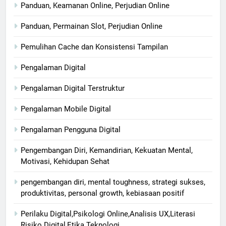
Panduan, Keamanan Online, Perjudian Online
Panduan, Permainan Slot, Perjudian Online
Pemulihan Cache dan Konsistensi Tampilan
Pengalaman Digital
Pengalaman Digital Terstruktur
Pengalaman Mobile Digital
Pengalaman Pengguna Digital
Pengembangan Diri, Kemandirian, Kekuatan Mental,
Motivasi, Kehidupan Sehat
pengembangan diri, mental toughness, strategi sukses,
produktivitas, personal growth, kebiasaan positif
Perilaku Digital,Psikologi Online,Analisis UX,Literasi
Risiko Digital,Etika Teknologi