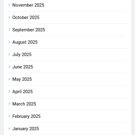
November 2025
October 2025
September 2025
August 2025
July 2025
June 2025
May 2025
April 2025
March 2025
February 2025
January 2025