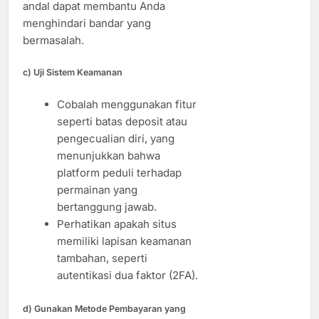
andal dapat membantu Anda
menghindari bandar yang
bermasalah.
c)
Uji Sistem Keamanan
Cobalah menggunakan fitur
seperti batas deposit atau
pengecualian diri, yang
menunjukkan bahwa
platform peduli terhadap
permainan yang
bertanggung jawab.
Perhatikan apakah situs
memiliki lapisan keamanan
tambahan, seperti
autentikasi dua faktor (2FA).
d)
Gunakan Metode Pembayaran yang