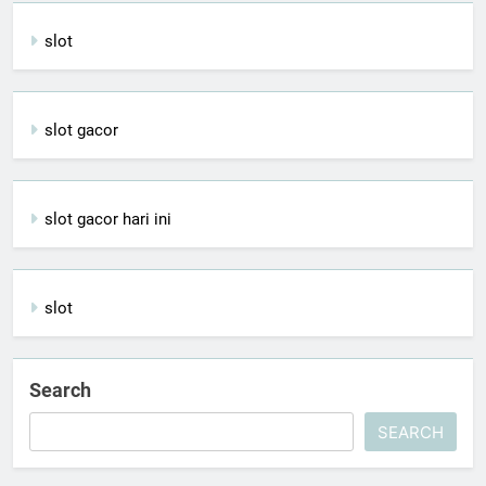
slot
slot gacor
slot gacor hari ini
slot
Search
SEARCH