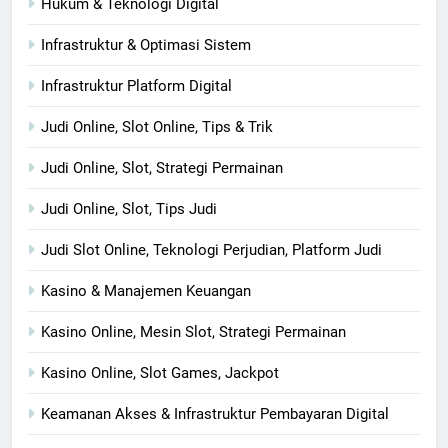
Hukum & Teknologi Digital
Infrastruktur & Optimasi Sistem
Infrastruktur Platform Digital
Judi Online, Slot Online, Tips & Trik
Judi Online, Slot, Strategi Permainan
Judi Online, Slot, Tips Judi
Judi Slot Online, Teknologi Perjudian, Platform Judi
Kasino & Manajemen Keuangan
Kasino Online, Mesin Slot, Strategi Permainan
Kasino Online, Slot Games, Jackpot
Keamanan Akses & Infrastruktur Pembayaran Digital