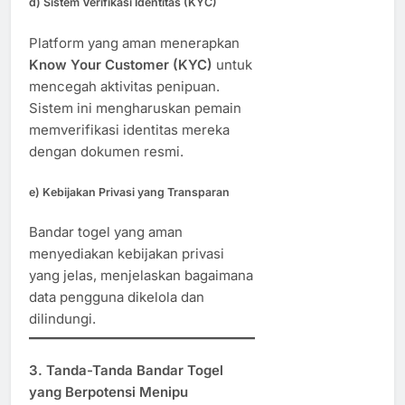
d)
Sistem Verifikasi Identitas (KYC)
Platform yang aman menerapkan
Know Your Customer (KYC)
untuk
mencegah aktivitas penipuan.
Sistem ini mengharuskan pemain
memverifikasi identitas mereka
dengan dokumen resmi.
e)
Kebijakan Privasi yang Transparan
Bandar togel yang aman
menyediakan kebijakan privasi
yang jelas, menjelaskan bagaimana
data pengguna dikelola dan
dilindungi.
3.
Tanda-Tanda Bandar Togel
yang Berpotensi Menipu