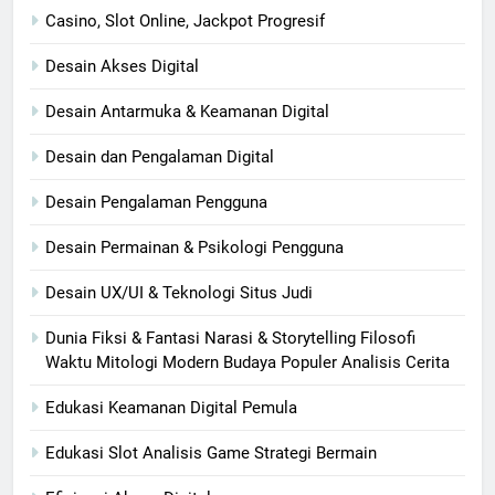
Casino, Slot Online, Jackpot Progresif
Desain Akses Digital
Desain Antarmuka & Keamanan Digital
Desain dan Pengalaman Digital
Desain Pengalaman Pengguna
Desain Permainan & Psikologi Pengguna
Desain UX/UI & Teknologi Situs Judi
Dunia Fiksi & Fantasi Narasi & Storytelling Filosofi
Waktu Mitologi Modern Budaya Populer Analisis Cerita
Edukasi Keamanan Digital Pemula
Edukasi Slot Analisis Game Strategi Bermain