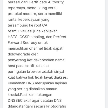
berasal dari Certificate Authority
tepercaya, mendukung versi
protokol modern, serta memiliki
rantai kepercayaan yang
tersambung ke root CA
resmi.Evaluasi juga kebijakan
HSTS, OCSP stapling, dan Perfect
Forward Secrecy untuk
memastikan channel tidak dapat
didowngrade oleh
penyerang.Ketidakcocokan nama
host pada sertifikat atau
peringatan browser adalah sinyal
kuat bahwa link tidak layak diakses.
Keamanan DNS merupakan lapisan
yang sering diabaikan namun
krusial.Pastikan dukungan
DNSSEC aktif agar catatan DNS
ditandatangani secara kriptografis