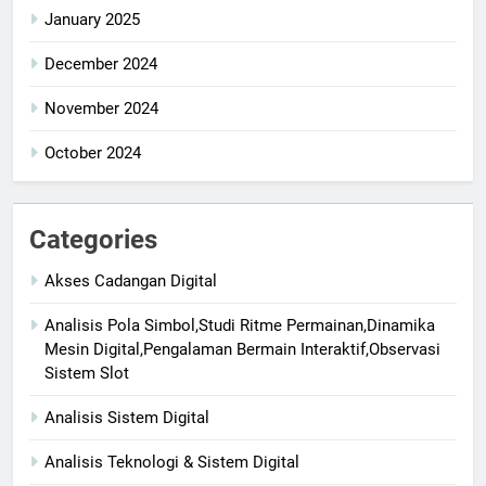
January 2025
December 2024
November 2024
October 2024
Categories
Akses Cadangan Digital
Analisis Pola Simbol,Studi Ritme Permainan,Dinamika
Mesin Digital,Pengalaman Bermain Interaktif,Observasi
Sistem Slot
Analisis Sistem Digital
Analisis Teknologi & Sistem Digital