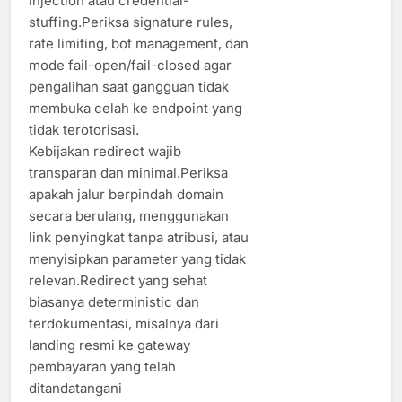
injection atau credential-
stuffing.Periksa signature rules,
rate limiting, bot management, dan
mode fail-open/fail-closed agar
pengalihan saat gangguan tidak
membuka celah ke endpoint yang
tidak terotorisasi.
Kebijakan redirect wajib
transparan dan minimal.Periksa
apakah jalur berpindah domain
secara berulang, menggunakan
link penyingkat tanpa atribusi, atau
menyisipkan parameter yang tidak
relevan.Redirect yang sehat
biasanya deterministic dan
terdokumentasi, misalnya dari
landing resmi ke gateway
pembayaran yang telah
ditandatangani