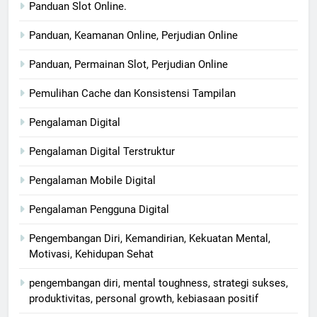
Panduan Slot Online.
Panduan, Keamanan Online, Perjudian Online
Panduan, Permainan Slot, Perjudian Online
Pemulihan Cache dan Konsistensi Tampilan
Pengalaman Digital
Pengalaman Digital Terstruktur
Pengalaman Mobile Digital
Pengalaman Pengguna Digital
Pengembangan Diri, Kemandirian, Kekuatan Mental,
Motivasi, Kehidupan Sehat
pengembangan diri, mental toughness, strategi sukses,
produktivitas, personal growth, kebiasaan positif