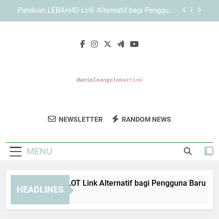
Skip
KAYA787 Alternatif dengan Pengalaman Akses
to
yang Konsisten dan Terarah
content
Cara Membersihkan Cache saat KAYA787
Alternatif Tidak Terbuka Sempurna
Panduan EDWINSLOT Link Alternatif bagi
Pengguna Baru untuk Memahami Keamanan
Akses Digital
Panduan LEBAH4D Link Alternatif bagi Pengguna
Baru untuk Memahami Risiko Akses Digital
KAYA787 Alternatif dengan Pengalaman Akses
yang Konsisten dan Terarah
Daniele Angelo
Jelajahi Karya Seni Kreatif Dari Daniele
Cara Membersihkan Cache saat KAYA787
NEWSLETTER
RANDOM NEWS
Martino
Alternatif Tidak Terbuka Sempurna
Angelo Martino.
MENU
nduan EDWINSLOT Link Alternatif bagi Pengguna Baru untuk
HEADLINES
eeks Ago