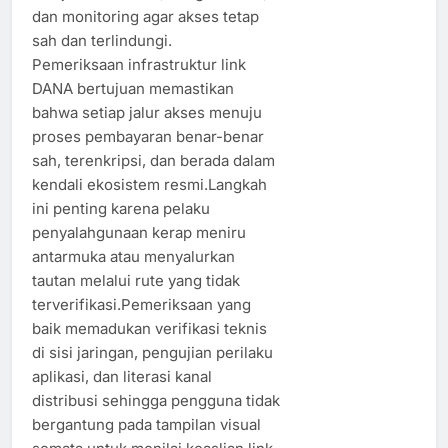
dan monitoring agar akses tetap
sah dan terlindungi.
Pemeriksaan infrastruktur link
DANA bertujuan memastikan
bahwa setiap jalur akses menuju
proses pembayaran benar-benar
sah, terenkripsi, dan berada dalam
kendali ekosistem resmi.Langkah
ini penting karena pelaku
penyalahgunaan kerap meniru
antarmuka atau menyalurkan
tautan melalui rute yang tidak
terverifikasi.Pemeriksaan yang
baik memadukan verifikasi teknis
di sisi jaringan, pengujian perilaku
aplikasi, dan literasi kanal
distribusi sehingga pengguna tidak
bergantung pada tampilan visual