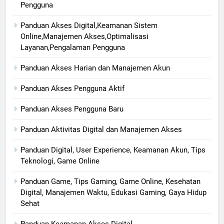
Pengguna
Panduan Akses Digital,Keamanan Sistem
Online,Manajemen Akses,Optimalisasi
Layanan,Pengalaman Pengguna
Panduan Akses Harian dan Manajemen Akun
Panduan Akses Pengguna Aktif
Panduan Akses Pengguna Baru
Panduan Aktivitas Digital dan Manajemen Akses
Panduan Digital, User Experience, Keamanan Akun, Tips
Teknologi, Game Online
Panduan Game, Tips Gaming, Game Online, Kesehatan
Digital, Manajemen Waktu, Edukasi Gaming, Gaya Hidup
Sehat