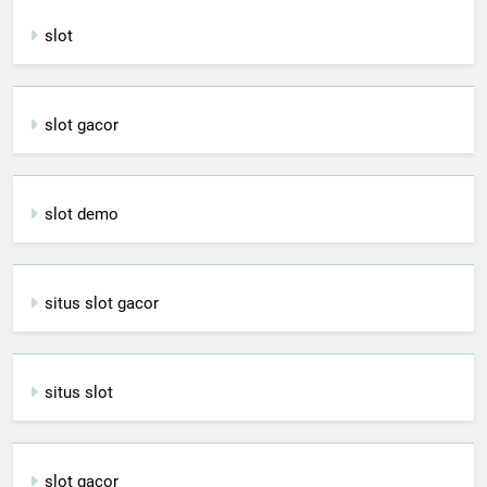
slot
slot gacor
slot demo
situs slot gacor
situs slot
slot gacor