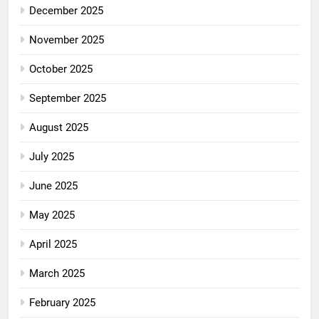
December 2025
November 2025
October 2025
September 2025
August 2025
July 2025
June 2025
May 2025
April 2025
March 2025
February 2025