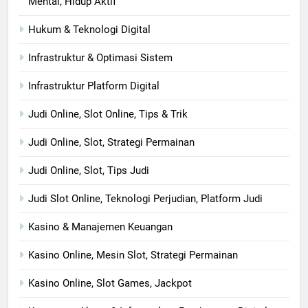
Mental, Hidup Aktif
Hukum & Teknologi Digital
Infrastruktur & Optimasi Sistem
Infrastruktur Platform Digital
Judi Online, Slot Online, Tips & Trik
Judi Online, Slot, Strategi Permainan
Judi Online, Slot, Tips Judi
Judi Slot Online, Teknologi Perjudian, Platform Judi
Kasino & Manajemen Keuangan
Kasino Online, Mesin Slot, Strategi Permainan
Kasino Online, Slot Games, Jackpot