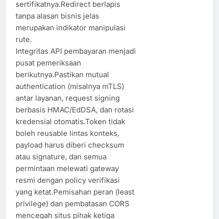
sertifikatnya.Redirect berlapis
tanpa alasan bisnis jelas
merupakan indikator manipulasi
rute.
Integritas API pembayaran menjadi
pusat pemeriksaan
berikutnya.Pastikan mutual
authentication (misalnya mTLS)
antar layanan, request signing
berbasis HMAC/EdDSA, dan rotasi
kredensial otomatis.Token tidak
boleh reusable lintas konteks,
payload harus diberi checksum
atau signature, dan semua
permintaan melewati gateway
resmi dengan policy verifikasi
yang ketat.Pemisahan peran (least
privilege) dan pembatasan CORS
mencegah situs pihak ketiga