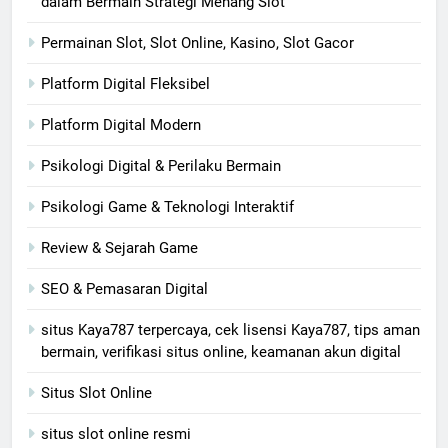
dalam Bermain Strategi Menang Slot
Permainan Slot, Slot Online, Kasino, Slot Gacor
Platform Digital Fleksibel
Platform Digital Modern
Psikologi Digital & Perilaku Bermain
Psikologi Game & Teknologi Interaktif
Review & Sejarah Game
SEO & Pemasaran Digital
situs Kaya787 terpercaya, cek lisensi Kaya787, tips aman
bermain, verifikasi situs online, keamanan akun digital
Situs Slot Online
situs slot online resmi