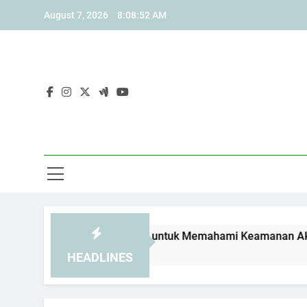
Skip
August 7, 2026
8:08:53 AM
to
content
Dan
Jelajahi K
agi Pengguna Baru untuk Memahami Keamanan Akses Digital
HEADLINES