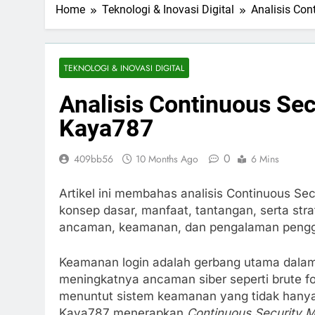
Home
Teknologi & Inovasi Digital
Analisis Con
TEKNOLOGI & INOVASI DIGITAL
Analisis Continuous Sec
Kaya787
0
409bb56
10 Months Ago
6 Mins
Artikel ini membahas analisis Continuous Se
konsep dasar, manfaat, tantangan, serta stra
ancaman, keamanan, dan pengalaman peng
Keamanan login adalah gerbang utama dalam 
meningkatnya ancaman siber seperti brute for
menuntut sistem keamanan yang tidak hanya re
Kaya787 menerapkan
Continuous Security M