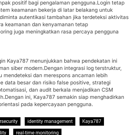
ak positif bagi pengalaman pengguna.Login tetap
stem keamanan bekerja di latar belakang untuk
inta autentikasi tambahan jika terdeteksi aktivitas
ara keamanan dan kenyamanan tetap
toring juga meningkatkan rasa percaya pengguna
login Kaya787 menunjukkan bahwa pendekatan ini
an siber modern.Dengan integrasi log terstruktur,
u mendeteksi dan merespons ancaman lebih
ata besar dan risiko false positive, strategi
 otomatisasi, dan audit berkala menjadikan CSM
uh.Dengan ini, Kaya787 semakin siap menghadirkan
rorientasi pada kepercayaan pengguna.
rsecurity
identity management
Kaya787
lity
real-time monitoring