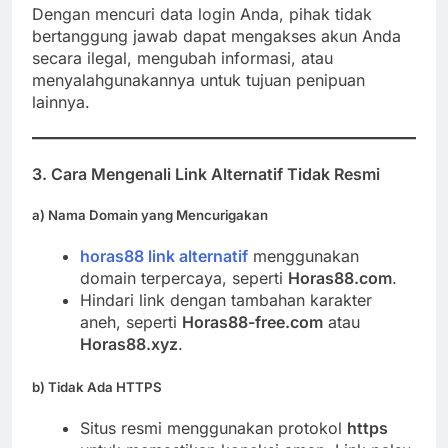
Dengan mencuri data login Anda, pihak tidak
bertanggung jawab dapat mengakses akun Anda
secara ilegal, mengubah informasi, atau
menyalahgunakannya untuk tujuan penipuan
lainnya.
3.
Cara Mengenali Link Alternatif Tidak Resmi
a)
Nama Domain yang Mencurigakan
horas88 link alternatif
menggunakan
domain terpercaya, seperti
Horas88.com
.
Hindari link dengan tambahan karakter
aneh, seperti
Horas88-free.com
atau
Horas88.xyz
.
b)
Tidak Ada HTTPS
Situs resmi menggunakan protokol
https