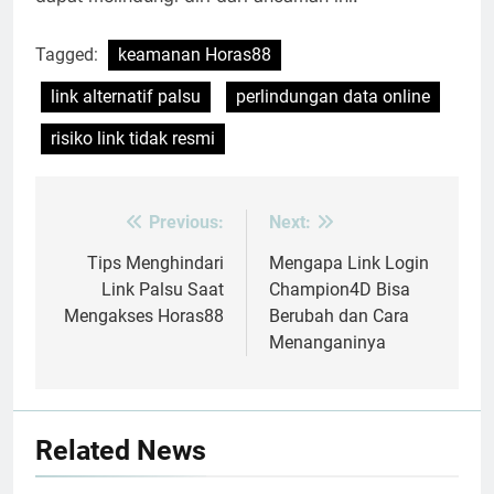
Tagged:
keamanan Horas88
link alternatif palsu
perlindungan data online
risiko link tidak resmi
Previous:
Next:
Post
navigation
Tips Menghindari
Mengapa Link Login
Link Palsu Saat
Champion4D Bisa
Mengakses Horas88
Berubah dan Cara
Menanganinya
Related News