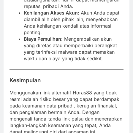
reputasi pribadi Anda.
Kehilangan Akses Akun
: Akun Anda dapat
diambil alih oleh pihak lain, menyebabkan
Anda kehilangan kendali atas informasi
penting.
Biaya Pemulihan
: Mengembalikan akun
yang diretas atau memperbaiki perangkat
yang terinfeksi malware dapat memakan
waktu dan biaya yang tidak sedikit.
Kesimpulan
Menggunakan link alternatif Horas88 yang tidak
resmi adalah risiko besar yang dapat berdampak
pada keamanan data pribadi, kerugian finansial,
dan pengalaman bermain Anda. Dengan
mengenali tanda-tanda link palsu dan menerapkan
langkah-langkah keamanan yang tepat, Anda
dapat melindungi diri dari ancaman ini.