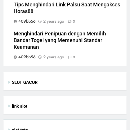
Tips Menghindari Link Palsu Saat Mengakses
Horas88
409bb56
2 years ago
0
Menghindari Penipuan dengan Memilih
Bandar Togel yang Memenuhi Standar
Keamanan
409bb56
2 years ago
0
SLOT GACOR
link slot
slot toto