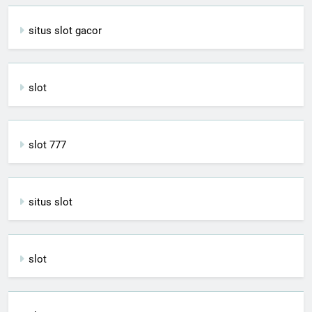
situs slot gacor
slot
slot 777
situs slot
slot