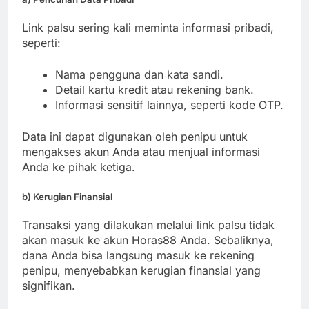
Link palsu sering kali meminta informasi pribadi,
seperti:
Nama pengguna dan kata sandi.
Detail kartu kredit atau rekening bank.
Informasi sensitif lainnya, seperti kode OTP.
Data ini dapat digunakan oleh penipu untuk
mengakses akun Anda atau menjual informasi
Anda ke pihak ketiga.
b)
Kerugian Finansial
Transaksi yang dilakukan melalui link palsu tidak
akan masuk ke akun Horas88 Anda. Sebaliknya,
dana Anda bisa langsung masuk ke rekening
penipu, menyebabkan kerugian finansial yang
signifikan.