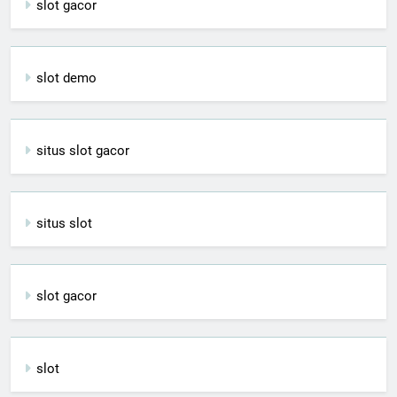
slot gacor
slot demo
situs slot gacor
situs slot
slot gacor
slot