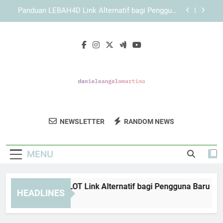
Skip
KAYA787 Alternatif dengan Pengalaman Akses
to
yang Konsisten dan Terarah
content
Cara Membersihkan Cache saat KAYA787
Alternatif Tidak Terbuka Sempurna
Panduan EDWINSLOT Link Alternatif bagi
Pengguna Baru untuk Memahami Keamanan
Akses Digital
Panduan LEBAH4D Link Alternatif bagi Pengguna
Baru untuk Memahami Risiko Akses Digital
KAYA787 Alternatif dengan Pengalaman Akses
yang Konsisten dan Terarah
Daniele Angelo
Jelajahi Karya Seni Kreatif Dari Daniele
Cara Membersihkan Cache saat KAYA787
NEWSLETTER
RANDOM NEWS
Martino
Alternatif Tidak Terbuka Sempurna
Angelo Martino.
MENU
nduan EDWINSLOT Link Alternatif bagi Pengguna Baru untuk
HEADLINES
Weeks Ago