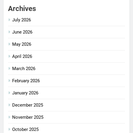
Archives
July 2026
June 2026
May 2026
April 2026
March 2026
February 2026
January 2026
December 2025
November 2025
October 2025