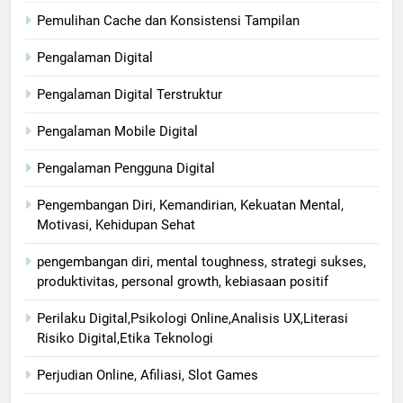
Pemulihan Cache dan Konsistensi Tampilan
Pengalaman Digital
Pengalaman Digital Terstruktur
Pengalaman Mobile Digital
Pengalaman Pengguna Digital
Pengembangan Diri, Kemandirian, Kekuatan Mental,
Motivasi, Kehidupan Sehat
pengembangan diri, mental toughness, strategi sukses,
produktivitas, personal growth, kebiasaan positif
Perilaku Digital,Psikologi Online,Analisis UX,Literasi
Risiko Digital,Etika Teknologi
Perjudian Online, Afiliasi, Slot Games