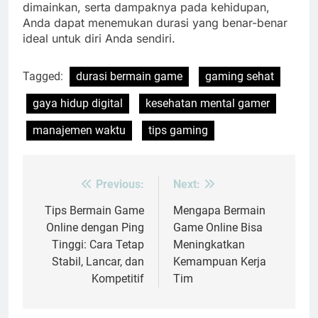
dimainkan, serta dampaknya pada kehidupan,
Anda dapat menemukan durasi yang benar-benar
ideal untuk diri Anda sendiri.
Tagged:
durasi bermain game
gaming sehat
gaya hidup digital
kesehatan mental gamer
manajemen waktu
tips gaming
Previous:
Next:
Post
navigation
Tips Bermain Game
Mengapa Bermain
Online dengan Ping
Game Online Bisa
Tinggi: Cara Tetap
Meningkatkan
Stabil, Lancar, dan
Kemampuan Kerja
Kompetitif
Tim