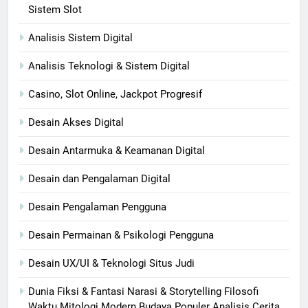
Sistem Slot
Analisis Sistem Digital
Analisis Teknologi & Sistem Digital
Casino, Slot Online, Jackpot Progresif
Desain Akses Digital
Desain Antarmuka & Keamanan Digital
Desain dan Pengalaman Digital
Desain Pengalaman Pengguna
Desain Permainan & Psikologi Pengguna
Desain UX/UI & Teknologi Situs Judi
Dunia Fiksi & Fantasi Narasi & Storytelling Filosofi
Waktu Mitologi Modern Budaya Populer Analisis Cerita