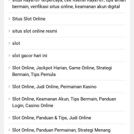
bermain, verifikasi situs online, keamanan akun digital
Situs Slot Online
situs slot online resmi
slot
slot gacor hari ini
Slot Online, Jackpot Harian, Game Online, Strategi
Bermain, Tips Pemula
Slot Online, Judi Online, Permainan Kasino
Slot Online, Keamanan Akun, Tips Bermain, Panduan
Login, Casino Online
Slot Online, Panduan & Tips, Judi Online
Slot Online, Panduan Permainan, Strategi Menang