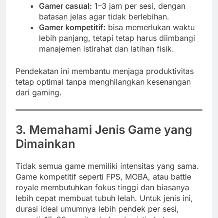
Gamer casual:
1–3 jam per sesi, dengan
batasan jelas agar tidak berlebihan.
Gamer kompetitif:
bisa memerlukan waktu
lebih panjang, tetapi tetap harus diimbangi
manajemen istirahat dan latihan fisik.
Pendekatan ini membantu menjaga produktivitas
tetap optimal tanpa menghilangkan kesenangan
dari gaming.
3. Memahami Jenis Game yang
Dimainkan
Tidak semua game memiliki intensitas yang sama.
Game kompetitif seperti FPS, MOBA, atau battle
royale membutuhkan fokus tinggi dan biasanya
lebih cepat membuat tubuh lelah. Untuk jenis ini,
durasi ideal umumnya lebih pendek per sesi,