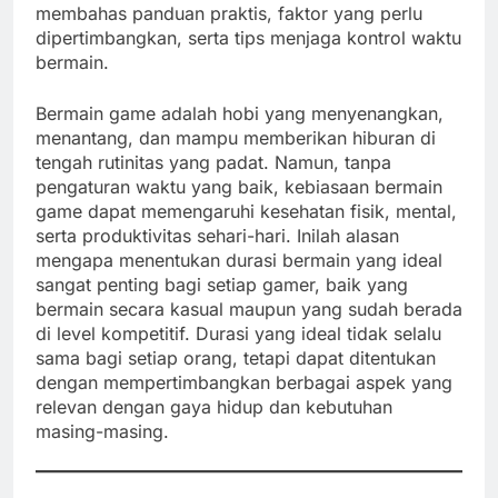
membahas panduan praktis, faktor yang perlu
dipertimbangkan, serta tips menjaga kontrol waktu
bermain.
Bermain game adalah hobi yang menyenangkan,
menantang, dan mampu memberikan hiburan di
tengah rutinitas yang padat. Namun, tanpa
pengaturan waktu yang baik, kebiasaan bermain
game dapat memengaruhi kesehatan fisik, mental,
serta produktivitas sehari-hari. Inilah alasan
mengapa menentukan durasi bermain yang ideal
sangat penting bagi setiap gamer, baik yang
bermain secara kasual maupun yang sudah berada
di level kompetitif. Durasi yang ideal tidak selalu
sama bagi setiap orang, tetapi dapat ditentukan
dengan mempertimbangkan berbagai aspek yang
relevan dengan gaya hidup dan kebutuhan
masing-masing.