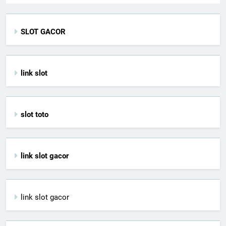
SLOT GACOR
link slot
slot toto
link slot gacor
link slot gacor