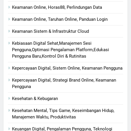
Keamanan Online, Horas88, Perlindungan Data
Keamanan Online, Taruhan Online, Panduan Login
Keamanan Sistem & Infrastruktur Cloud
Kebiasaan Digital Sehat,Manajemen Sesi
Pengguna,Optimasi Pengalaman Platform,Edukasi
Pengguna Baru,Kontrol Diri & Rutinitas
Kepercayaan Digital, Sistem Online, Keamanan Pengguna
Kepercayaan Digital, Strategi Brand Online, Keamanan
Pengguna
Kesehatan & Kebugaran
Kesehatan Mental, Tips Game, Keseimbangan Hidup,
Manajemen Waktu, Produktivitas
Keuangan Digital, Pengalaman Pengguna, Teknologi