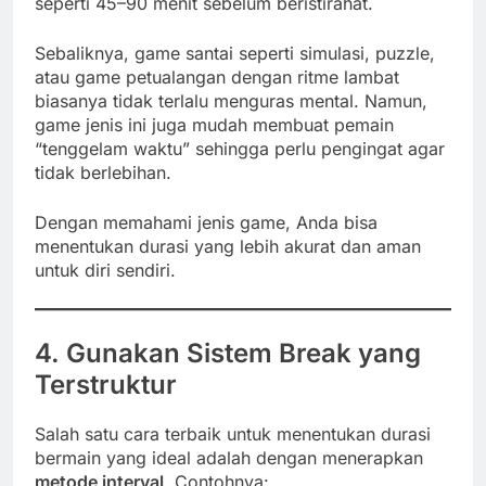
seperti 45–90 menit sebelum beristirahat.
Sebaliknya, game santai seperti simulasi, puzzle,
atau game petualangan dengan ritme lambat
biasanya tidak terlalu menguras mental. Namun,
game jenis ini juga mudah membuat pemain
“tenggelam waktu” sehingga perlu pengingat agar
tidak berlebihan.
Dengan memahami jenis game, Anda bisa
menentukan durasi yang lebih akurat dan aman
untuk diri sendiri.
4. Gunakan Sistem Break yang
Terstruktur
Salah satu cara terbaik untuk menentukan durasi
bermain yang ideal adalah dengan menerapkan
metode interval
. Contohnya: