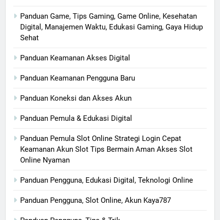
Panduan Game, Tips Gaming, Game Online, Kesehatan
Digital, Manajemen Waktu, Edukasi Gaming, Gaya Hidup
Sehat
Panduan Keamanan Akses Digital
Panduan Keamanan Pengguna Baru
Panduan Koneksi dan Akses Akun
Panduan Pemula & Edukasi Digital
Panduan Pemula Slot Online Strategi Login Cepat
Keamanan Akun Slot Tips Bermain Aman Akses Slot
Online Nyaman
Panduan Pengguna, Edukasi Digital, Teknologi Online
Panduan Pengguna, Slot Online, Akun Kaya787