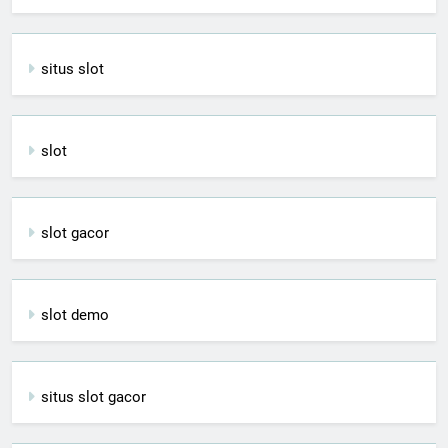
situs slot
slot
slot gacor
slot demo
situs slot gacor