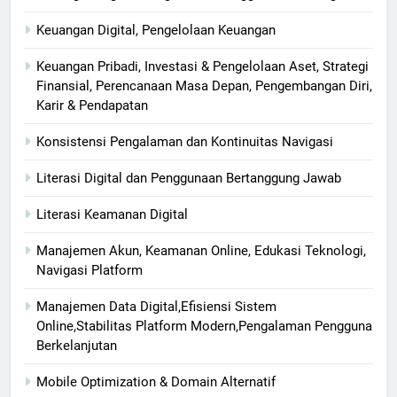
Keuangan Digital, Pengelolaan Keuangan
Keuangan Pribadi, Investasi & Pengelolaan Aset, Strategi
Finansial, Perencanaan Masa Depan, Pengembangan Diri,
Karir & Pendapatan
Konsistensi Pengalaman dan Kontinuitas Navigasi
Literasi Digital dan Penggunaan Bertanggung Jawab
Literasi Keamanan Digital
Manajemen Akun, Keamanan Online, Edukasi Teknologi,
Navigasi Platform
Manajemen Data Digital,Efisiensi Sistem
Online,Stabilitas Platform Modern,Pengalaman Pengguna
Berkelanjutan
Mobile Optimization & Domain Alternatif