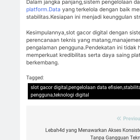
Dalam jangka panjang,sistem pengelolaan dat
platform.Data
yang terkelola dengan baik m
stabilitas.Kesiapan ini menjadi keunggulan st
Kesimpulannya,slot gacor digital dengan sist
perencanaan teknis yang matang,manajemen p
pengalaman pengguna.Pendekatan ini tidak ha
memperkuat kredibilitas serta daya saing pla
berkembang.
Tagged:
slot gacor digital,pengelolaan data efisien,stabi
pengguna,teknologi digital
Previou
Post
navigation
Lebah4d yang Menawarkan Akses Konsist
Tanpa Gangguan Tekn