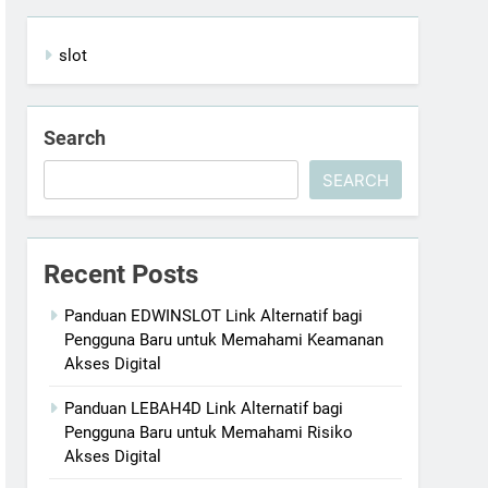
slot
Search
SEARCH
Recent Posts
Panduan EDWINSLOT Link Alternatif bagi
Pengguna Baru untuk Memahami Keamanan
Akses Digital
Panduan LEBAH4D Link Alternatif bagi
Pengguna Baru untuk Memahami Risiko
Akses Digital