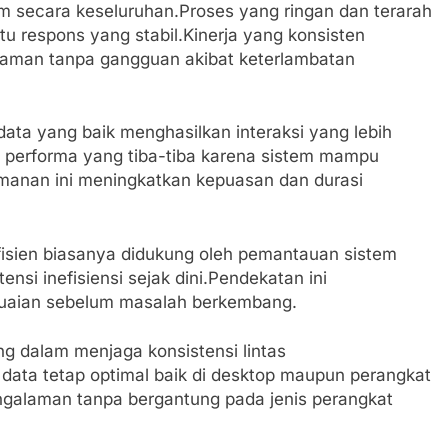
orm secara keseluruhan.Proses yang ringan dan terarah
respons yang stabil.Kinerja yang konsisten
aman tanpa gangguan akibat keterlambatan
ata yang baik menghasilkan interaksi yang lebih
 performa yang tiba-tiba karena sistem mampu
manan ini meningkatkan kepuasan dan durasi
efisien biasanya didukung oleh pemantauan sistem
ensi inefisiensi sejak dini.Pendekatan ini
uaian sebelum masalah berkembang.
ng dalam menjaga konsistensi lintas
ata tetap optimal baik di desktop maupun perangkat
ngalaman tanpa bergantung pada jenis perangkat