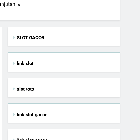
anjutan
SLOT GACOR
link slot
slot toto
link slot gacor