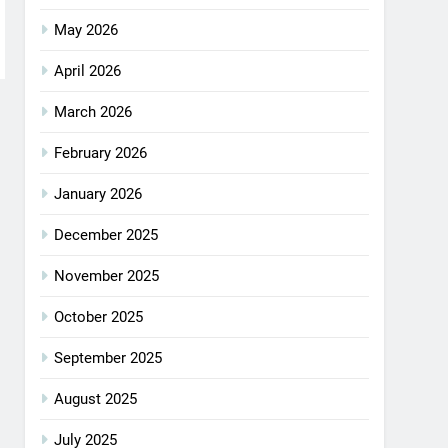
May 2026
April 2026
March 2026
February 2026
January 2026
December 2025
November 2025
October 2025
September 2025
August 2025
July 2025