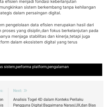
a efisien menjadi fondasi keberlanjutan
emungkinkan sistem berkembang tanpa kehilangan
rategis dalam persaingan digital.
em pengelolaan data efisien merupakan hasil dari
roses yang disiplin,dan fokus berkelanjutan pada
nya menjaga stabilitas dan kinerja,tetapi juga
tform dalam ekosistem digital yang terus
litas sistem,performa platform,pengalaman
s:
Next:
en
Analisis Togel 4D dalam Konteks Perilaku
is
Pengguna Digital:Bagaimana Narasi,UX,dan Bias