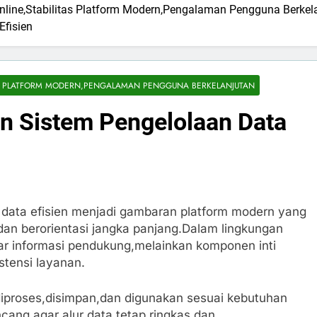
Online,Stabilitas Platform Modern,Pengalaman Pengguna Berkel
Efisien
ITAS PLATFORM MODERN,PENGALAMAN PENGGUNA BERKELANJUTAN
an Sistem Pengelolaan Data
n data efisien menjadi gambaran platform modern yang
dan berorientasi jangka panjang.Dalam lingkungan
adar informasi pendukung,melainkan komponen inti
stensi layanan.
a diproses,disimpan,dan digunakan sesuai kebutuhan
ang agar alur data tetap ringkas dan