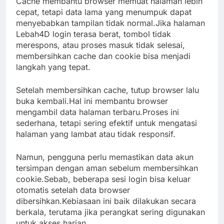
Cache membantu browser memuat halaman lebih
cepat, tetapi data lama yang menumpuk dapat
menyebabkan tampilan tidak normal.Jika halaman
Lebah4D login terasa berat, tombol tidak
merespons, atau proses masuk tidak selesai,
membersihkan cache dan cookie bisa menjadi
langkah yang tepat.
Setelah membersihkan cache, tutup browser lalu
buka kembali.Hal ini membantu browser
mengambil data halaman terbaru.Proses ini
sederhana, tetapi sering efektif untuk mengatasi
halaman yang lambat atau tidak responsif.
Namun, pengguna perlu memastikan data akun
tersimpan dengan aman sebelum membersihkan
cookie.Sebab, beberapa sesi login bisa keluar
otomatis setelah data browser
dibersihkan.Kebiasaan ini baik dilakukan secara
berkala, terutama jika perangkat sering digunakan
untuk akses harian.