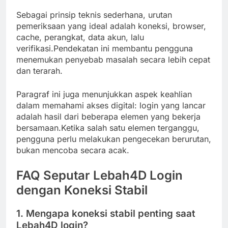
Sebagai prinsip teknis sederhana, urutan
pemeriksaan yang ideal adalah koneksi, browser,
cache, perangkat, data akun, lalu
verifikasi.Pendekatan ini membantu pengguna
menemukan penyebab masalah secara lebih cepat
dan terarah.
Paragraf ini juga menunjukkan aspek keahlian
dalam memahami akses digital: login yang lancar
adalah hasil dari beberapa elemen yang bekerja
bersamaan.Ketika salah satu elemen terganggu,
pengguna perlu melakukan pengecekan berurutan,
bukan mencoba secara acak.
FAQ Seputar Lebah4D Login
dengan Koneksi Stabil
1. Mengapa koneksi stabil penting saat
Lebah4D login?