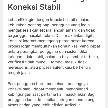
Koneksi Stabil
Lebah4D login dengan koneksi stabil menjadi
kebutuhan penting bagi pengguna yang ingin
mengakses akun secara lancar, aman, dan tidak
terganggu masalah teknis.Dalam aktivitas digital,
koneksi internet memegang peran besar karena
proses login membutuhkan komunikasi yang cepat
antara perangkat pengguna dan sistem.Jika
jaringan tidak stabil, halaman bisa lambat terbuka,
verifikasi tidak muncul, tombol masuk tidak
merespons, atau proses autentikasi berhenti di
tengah jalan.
Bagi pengguna baru, memahami pentingnya
koneksi stabil dapat membantu menghindari
kebingungan saat pertama kali masuk akun.Bagi
pengguna lama, kestabilan jaringan mendukung
akses harian yang lebih efisien.Artikel ini