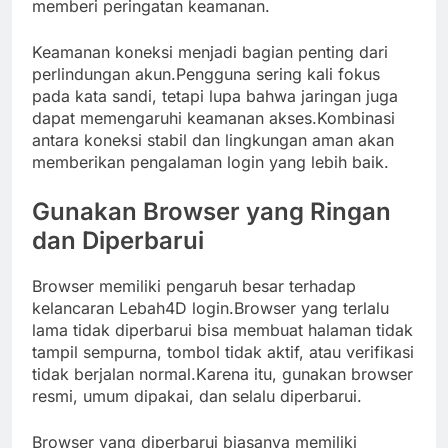
memberi peringatan keamanan.
Keamanan koneksi menjadi bagian penting dari
perlindungan akun.Pengguna sering kali fokus
pada kata sandi, tetapi lupa bahwa jaringan juga
dapat memengaruhi keamanan akses.Kombinasi
antara koneksi stabil dan lingkungan aman akan
memberikan pengalaman login yang lebih baik.
Gunakan Browser yang Ringan
dan Diperbarui
Browser memiliki pengaruh besar terhadap
kelancaran Lebah4D login.Browser yang terlalu
lama tidak diperbarui bisa membuat halaman tidak
tampil sempurna, tombol tidak aktif, atau verifikasi
tidak berjalan normal.Karena itu, gunakan browser
resmi, umum dipakai, dan selalu diperbarui.
Browser yang diperbarui biasanya memiliki