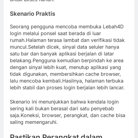
Skenario Praktis
Seorang pengguna mencoba membuka Lebah4D
login melalui ponsel saat berada di luar
rumah.Halaman terasa lambat dan verifikasi tidak
muncul.Setelah dicek, sinyal data seluler hanya
satu bar dan banyak aplikasi berjalan di latar
belakang.Pengguna kemudian berpindah ke area
dengan sinyal lebih kuat, menutup aplikasi yang
tidak digunakan, membersihkan cache browser,
lalu mencoba kembali.Hasilnya, halaman terbuka
lebih stabil dan proses login berjalan lebih lancar.
Skenario ini menunjukkan bahwa kendala login
sering kali bukan berasal dari satu penyebab
saja.Koneksi, browser, perangkat, dan cache bisa
saling memengaruhi.
Pastikan Perangkat dalam