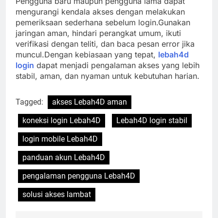
Pengguna baru maupun pengguna lama dapat
mengurangi kendala akses dengan melakukan
pemeriksaan sederhana sebelum login.Gunakan
jaringan aman, hindari perangkat umum, ikuti
verifikasi dengan teliti, dan baca pesan error jika
muncul.Dengan kebiasaan yang tepat,
lebah4d
login
dapat menjadi pengalaman akses yang lebih
stabil, aman, dan nyaman untuk kebutuhan harian.
Tagged:
akses Lebah4D aman
koneksi login Lebah4D
Lebah4D login stabil
login mobile Lebah4D
panduan akun Lebah4D
pengalaman pengguna Lebah4D
solusi akses lambat