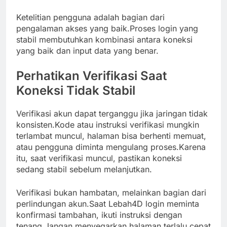
Ketelitian pengguna adalah bagian dari
pengalaman akses yang baik.Proses login yang
stabil membutuhkan kombinasi antara koneksi
yang baik dan input data yang benar.
Perhatikan Verifikasi Saat
Koneksi Tidak Stabil
Verifikasi akun dapat terganggu jika jaringan tidak
konsisten.Kode atau instruksi verifikasi mungkin
terlambat muncul, halaman bisa berhenti memuat,
atau pengguna diminta mengulang proses.Karena
itu, saat verifikasi muncul, pastikan koneksi
sedang stabil sebelum melanjutkan.
Verifikasi bukan hambatan, melainkan bagian dari
perlindungan akun.Saat Lebah4D login meminta
konfirmasi tambahan, ikuti instruksi dengan
tenang.Jangan menyegarkan halaman terlalu cepat