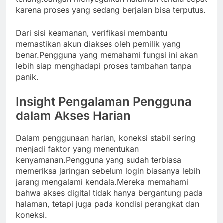
karena proses yang sedang berjalan bisa terputus.
Dari sisi keamanan, verifikasi membantu
memastikan akun diakses oleh pemilik yang
benar.Pengguna yang memahami fungsi ini akan
lebih siap menghadapi proses tambahan tanpa
panik.
Insight Pengalaman Pengguna
dalam Akses Harian
Dalam penggunaan harian, koneksi stabil sering
menjadi faktor yang menentukan
kenyamanan.Pengguna yang sudah terbiasa
memeriksa jaringan sebelum login biasanya lebih
jarang mengalami kendala.Mereka memahami
bahwa akses digital tidak hanya bergantung pada
halaman, tetapi juga pada kondisi perangkat dan
koneksi.