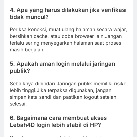
4. Apa yang harus dilakukan jika verifikasi
tidak muncul?
Periksa koneksi, muat ulang halaman secara wajar,
bersihkan cache, atau coba browser lain.Jangan
terlalu sering menyegarkan halaman saat proses
masih berjalan.
5. Apakah aman login melalui jaringan
publik?
Sebaiknya dihindari.Jaringan publik memiliki risiko
lebih tinggi.Jika terpaksa digunakan, jangan
simpan kata sandi dan pastikan logout setelah
selesai.
6. Bagaimana cara membuat akses
Lebah4D login lebih stabil di HP?