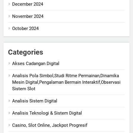
December 2024
November 2024
October 2024
Categories
Akses Cadangan Digital
Analisis Pola Simbol,Studi Ritme Permainan,Dinamika
Mesin Digital,Pengalaman Bermain Interaktif,Observasi
Sistem Slot
Analisis Sistem Digital
Analisis Teknologi & Sistem Digital
Casino, Slot Online, Jackpot Progresif