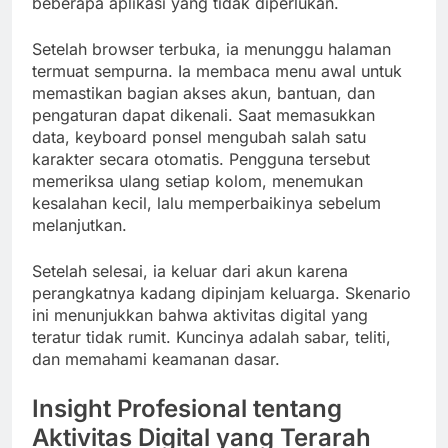
beberapa aplikasi yang tidak diperlukan.
Setelah browser terbuka, ia menunggu halaman
termuat sempurna. Ia membaca menu awal untuk
memastikan bagian akses akun, bantuan, dan
pengaturan dapat dikenali. Saat memasukkan
data, keyboard ponsel mengubah salah satu
karakter secara otomatis. Pengguna tersebut
memeriksa ulang setiap kolom, menemukan
kesalahan kecil, lalu memperbaikinya sebelum
melanjutkan.
Setelah selesai, ia keluar dari akun karena
perangkatnya kadang dipinjam keluarga. Skenario
ini menunjukkan bahwa aktivitas digital yang
teratur tidak rumit. Kuncinya adalah sabar, teliti,
dan memahami keamanan dasar.
Insight Profesional tentang
Aktivitas Digital yang Terarah