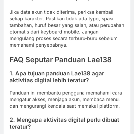
Jika data akun tidak diterima, periksa kembali
setiap karakter. Pastikan tidak ada typo, spasi
tambahan, huruf besar yang salah, atau perubahan
otomatis dari keyboard mobile. Jangan
mengulang proses secara terburu-buru sebelum
memahami penyebabnya.
FAQ Seputar Panduan Lae138
1. Apa tujuan panduan Lae138 agar
aktivitas digital lebih teratur?
Panduan ini membantu pengguna memahami cara
mengatur akses, menjaga akun, membaca menu,
dan mengurangi kendala saat memakai platform.
2. Mengapa aktivitas digital perlu dibuat
teratur?