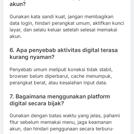
akun?
Gunakan kata sandi kuat, jangan membagikan
data login, hindari perangkat umum, aktifkan kunci
layar, dan selalu keluar setelah selesai memakai
akun.
6. Apa penyebab aktivitas digital terasa
kurang nyaman?
Penyebab umum meliputi koneksi tidak stabil,
browser belum diperbarui, cache menumpuk,
perangkat berat, atau kesalahan input data.
7. Bagaimana menggunakan platform
digital secara bijak?
Gunakan dengan batas waktu yang jelas, pahami
fitur sebelum memakai menu, jaga keamanan
akun, dan hindari penggunaan secara terburu-