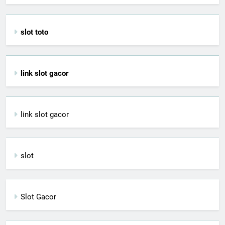
slot toto
link slot gacor
link slot gacor
slot
Slot Gacor