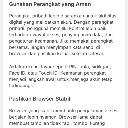
Gunakan Perangkat yang Aman
Perangkat pribadi lebih disarankan untuk aktivitas
digital yang melibatkan akun. Dengan perangkat
pribadi, pengguna memiliki kontrol lebih baik
terhadap riwayat akses, penyimpanan data, dan
pengaturan keamanan. Jika memakai perangkat
bersama, jangan menyimpan kata sandi di
browser dan pastikan keluar setelah selesai.
Aktifkan kunci layar seperti PIN, pola, sidik jari,
Face ID, atau Touch ID. Keamanan perangkat
menjadi langkah awal untuk menjaga akun tetap
terlindungi.
Pastikan Browser Stabil
Browser yang stabil membantu pengalaman akses
berjalan lebih nyaman. Browser lama dapat
membuat tampilan tidak rapi, tombol kurang