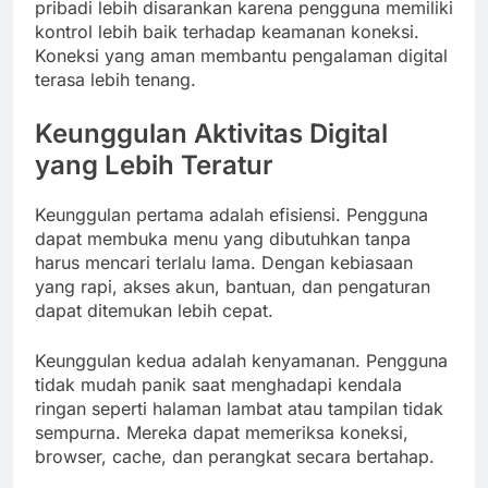
pribadi lebih disarankan karena pengguna memiliki
kontrol lebih baik terhadap keamanan koneksi.
Koneksi yang aman membantu pengalaman digital
terasa lebih tenang.
Keunggulan Aktivitas Digital
yang Lebih Teratur
Keunggulan pertama adalah efisiensi. Pengguna
dapat membuka menu yang dibutuhkan tanpa
harus mencari terlalu lama. Dengan kebiasaan
yang rapi, akses akun, bantuan, dan pengaturan
dapat ditemukan lebih cepat.
Keunggulan kedua adalah kenyamanan. Pengguna
tidak mudah panik saat menghadapi kendala
ringan seperti halaman lambat atau tampilan tidak
sempurna. Mereka dapat memeriksa koneksi,
browser, cache, dan perangkat secara bertahap.