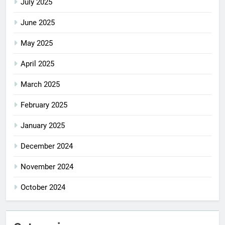
July 2025
June 2025
May 2025
April 2025
March 2025
February 2025
January 2025
December 2024
November 2024
October 2024