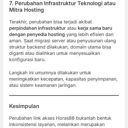
7. Perubahan Infrastruktur Teknologi atau
Mitra Hosting
Terakhir, perubahan bisa terjadi akibat
perpindahan infrastruktur
atau
kerja sama baru
dengan penyedia hosting
yang lebih efisien dan
aman. Saat migrasi server atau penyusunan ulang
struktur backend dilakukan, domain utama bisa
diganti atau dialihkan untuk menyesuaikan
konfigurasi baru.
Langkah ini umumnya dilakukan untuk
meningkatkan kecepatan, kapasitas penyimpanan,
atau sistem keamanan jaringan.
Kesimpulan
Perubahan link akses Horas88 bukanlah bentuk
inkonsistensi layanan, melainkan merupakan