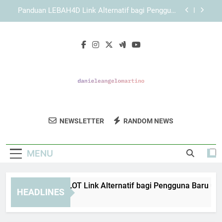
Skip
KAYA787 Alternatif dengan Pengalaman Akses
to
yang Konsisten dan Terarah
content
Cara Membersihkan Cache saat KAYA787
Alternatif Tidak Terbuka Sempurna
Panduan EDWINSLOT Link Alternatif bagi
Pengguna Baru untuk Memahami Keamanan
Akses Digital
Panduan LEBAH4D Link Alternatif bagi Pengguna
Baru untuk Memahami Risiko Akses Digital
KAYA787 Alternatif dengan Pengalaman Akses
yang Konsisten dan Terarah
Daniele Angelo
Jelajahi Karya Seni Kreatif Dari Daniele
Cara Membersihkan Cache saat KAYA787
NEWSLETTER
RANDOM NEWS
Martino
Alternatif Tidak Terbuka Sempurna
Angelo Martino.
MENU
anduan EDWINSLOT Link Alternatif bagi Pengguna Baru untu
HEADLINES
 Weeks Ago