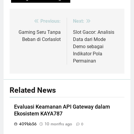
Previous:
Next:
Post
navigation
Gaming Seru Tanpa
Slot Gacor: Analisis
Beban di Corlaslot
Data dari Mode
Demo sebagai
Indikator Pola
Permainan
Related News
Evaluasi Keamanan API Gateway dalam
Ekosistem KAYA787
409bb56
10 months ago
0