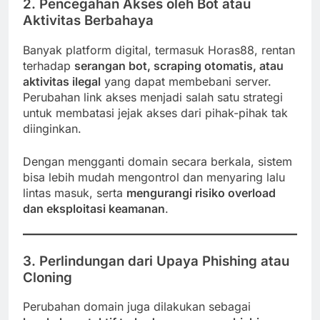
2. Pencegahan Akses oleh Bot atau
Aktivitas Berbahaya
Banyak platform digital, termasuk Horas88, rentan
terhadap
serangan bot, scraping otomatis, atau
aktivitas ilegal
yang dapat membebani server.
Perubahan link akses menjadi salah satu strategi
untuk membatasi jejak akses dari pihak-pihak tak
diinginkan.
Dengan mengganti domain secara berkala, sistem
bisa lebih mudah mengontrol dan menyaring lalu
lintas masuk, serta
mengurangi risiko overload
dan eksploitasi keamanan
.
3. Perlindungan dari Upaya Phishing atau
Cloning
Perubahan domain juga dilakukan sebagai