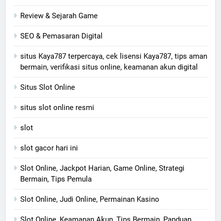
Review & Sejarah Game
SEO & Pemasaran Digital
situs Kaya787 terpercaya, cek lisensi Kaya787, tips aman
bermain, verifikasi situs online, keamanan akun digital
Situs Slot Online
situs slot online resmi
slot
slot gacor hari ini
Slot Online, Jackpot Harian, Game Online, Strategi
Bermain, Tips Pemula
Slot Online, Judi Online, Permainan Kasino
Slot Online, Keamanan Akun, Tips Bermain, Panduan