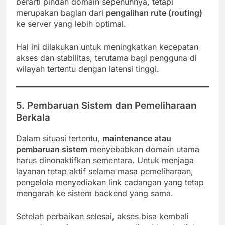
berarti pindah domain sepenuhnya, tetapi
merupakan bagian dari
pengalihan rute (routing)
ke server yang lebih optimal.
Hal ini dilakukan untuk meningkatkan kecepatan
akses dan stabilitas, terutama bagi pengguna di
wilayah tertentu dengan latensi tinggi.
5. Pembaruan Sistem dan Pemeliharaan
Berkala
Dalam situasi tertentu,
maintenance atau
pembaruan sistem
menyebabkan domain utama
harus dinonaktifkan sementara. Untuk menjaga
layanan tetap aktif selama masa pemeliharaan,
pengelola menyediakan link cadangan yang tetap
mengarah ke sistem backend yang sama.
Setelah perbaikan selesai, akses bisa kembali