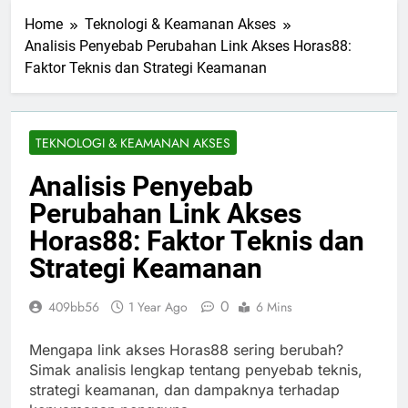
Home
Teknologi & Keamanan Akses
Analisis Penyebab Perubahan Link Akses Horas88:
Faktor Teknis dan Strategi Keamanan
TEKNOLOGI & KEAMANAN AKSES
Analisis Penyebab
Perubahan Link Akses
Horas88: Faktor Teknis dan
Strategi Keamanan
0
409bb56
1 Year Ago
6 Mins
Mengapa link akses Horas88 sering berubah?
Simak analisis lengkap tentang penyebab teknis,
strategi keamanan, dan dampaknya terhadap