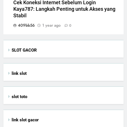
Cek Koneksi Internet Sebelum Login
Kaya787: Langkah Penting untuk Akses yang
Stabil
409bb56
1 year ago
0
SLOT GACOR
link slot
slot toto
link slot gacor