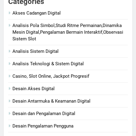
Categories
Akses Cadangan Digital
Analisis Pola Simbol,Studi Ritme Permainan,Dinamika
Mesin Digital,Pengalaman Bermain Interaktif,Observasi
Sistem Slot
Analisis Sistem Digital
Analisis Teknologi & Sistem Digital
Casino, Slot Online, Jackpot Progresif
Desain Akses Digital
Desain Antarmuka & Keamanan Digital
Desain dan Pengalaman Digital
Desain Pengalaman Pengguna