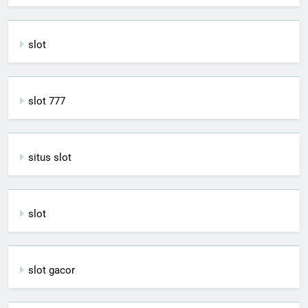
slot
slot 777
situs slot
slot
slot gacor