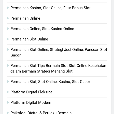
Permainan Kasino, Slot Online, Fitur Bonus Slot
Permainan Online
Permainan Online, Slot, Kasino Online
Permainan Slot Online
Permainan Slot Online, Strategi Judi Online, Panduan Slot
Gacor
Permainan Slot Tips Bermain Slot Slot Online Kesehatan
dalam Bermain Strategi Menang Slot
Permainan Slot, Slot Online, Kasino, Slot Gacor
Platform Digital Fleksibel
Platform Digital Modern
Psikologi Digital & Perilaku Bermain