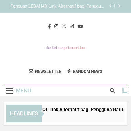
Skip
KAYA787 Alternatif dengan Pengalaman Akses
to
yang Konsisten dan Terarah
content
Cara Membersihkan Cache saat KAYA787
Alternatif Tidak Terbuka Sempurna
Panduan EDWINSLOT Link Alternatif bagi
Pengguna Baru untuk Memahami Keamanan
Akses Digital
Panduan LEBAH4D Link Alternatif bagi Pengguna
Baru untuk Memahami Risiko Akses Digital
KAYA787 Alternatif dengan Pengalaman Akses
yang Konsisten dan Terarah
Daniele Angelo
Jelajahi Karya Seni Kreatif Dari Daniele
Cara Membersihkan Cache saat KAYA787
NEWSLETTER
RANDOM NEWS
Martino
Alternatif Tidak Terbuka Sempurna
Angelo Martino.
MENU
nduan EDWINSLOT Link Alternatif bagi Pengguna Baru untuk
HEADLINES
eeks Ago