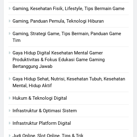
Gaming, Kesehatan Fisik, Lifestyle, Tips Bermain Game
Gaming, Panduan Pemula, Teknologi Hiburan
Gaming, Strategi Game, Tips Bermain, Panduan Game
Tim
Gaya Hidup Digital Kesehatan Mental Gamer
Produktivitas & Fokus Edukasi Game Gaming
Bertanggung Jawab
Gaya Hidup Sehat, Nutrisi, Kesehatan Tubuh, Kesehatan
Mental, Hidup Aktif
Hukum & Teknologi Digital
Infrastruktur & Optimasi Sistem
Infrastruktur Platform Digital
Judi Online, Slot Online, Tips & Trik