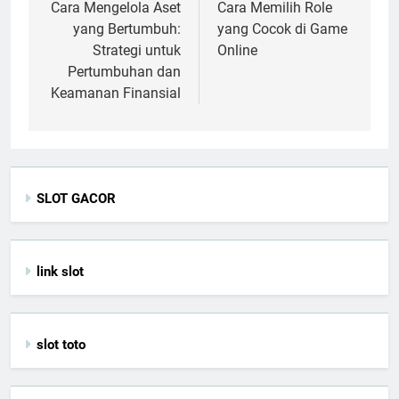
navigation
Cara Mengelola Aset
Cara Memilih Role
yang Bertumbuh:
yang Cocok di Game
Strategi untuk
Online
Pertumbuhan dan
Keamanan Finansial
SLOT GACOR
link slot
slot toto