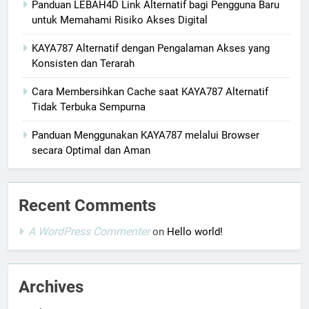
Panduan LEBAH4D Link Alternatif bagi Pengguna Baru
untuk Memahami Risiko Akses Digital
KAYA787 Alternatif dengan Pengalaman Akses yang
Konsisten dan Terarah
Cara Membersihkan Cache saat KAYA787 Alternatif
Tidak Terbuka Sempurna
Panduan Menggunakan KAYA787 melalui Browser
secara Optimal dan Aman
Recent Comments
A WordPress Commenter
on
Hello world!
Archives