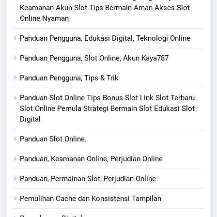
Keamanan Akun Slot Tips Bermain Aman Akses Slot
Online Nyaman
Panduan Pengguna, Edukasi Digital, Teknologi Online
Panduan Pengguna, Slot Online, Akun Kaya787
Panduan Pengguna, Tips & Trik
Panduan Slot Online Tips Bonus Slot Link Slot Terbaru
Slot Online Pemula Strategi Bermain Slot Edukasi Slot
Digital
Panduan Slot Online.
Panduan, Keamanan Online, Perjudian Online
Panduan, Permainan Slot, Perjudian Online
Pemulihan Cache dan Konsistensi Tampilan