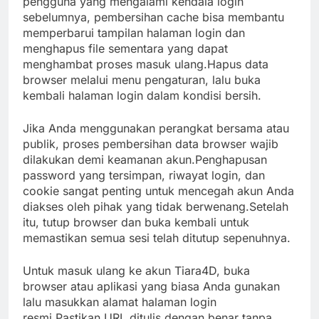
pengguna yang mengalami kendala login
sebelumnya, pembersihan cache bisa membantu
memperbarui tampilan halaman login dan
menghapus file sementara yang dapat
menghambat proses masuk ulang.Hapus data
browser melalui menu pengaturan, lalu buka
kembali halaman login dalam kondisi bersih.
Jika Anda menggunakan perangkat bersama atau
publik, proses pembersihan data browser wajib
dilakukan demi keamanan akun.Penghapusan
password yang tersimpan, riwayat login, dan
cookie sangat penting untuk mencegah akun Anda
diakses oleh pihak yang tidak berwenang.Setelah
itu, tutup browser dan buka kembali untuk
memastikan semua sesi telah ditutup sepenuhnya.
Untuk masuk ulang ke akun Tiara4D, buka
browser atau aplikasi yang biasa Anda gunakan
lalu masukkan alamat halaman login
resmi.Pastikan URL ditulis dengan benar tanpa