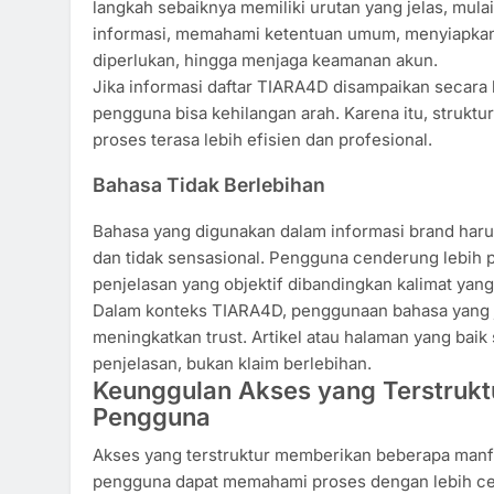
langkah sebaiknya memiliki urutan yang jelas, mul
informasi, memahami ketentuan umum, menyiapkan
diperlukan, hingga menjaga keamanan akun.
Jika informasi daftar TIARA4D disampaikan secara 
pengguna bisa kehilangan arah. Karena itu, strukt
proses terasa lebih efisien dan profesional.
Bahasa Tidak Berlebihan
Bahasa yang digunakan dalam informasi brand harus
dan tidak sensasional. Pengguna cenderung lebih 
penjelasan yang objektif dibandingkan kalimat yan
Dalam konteks TIARA4D, penggunaan bahasa yang j
meningkatkan trust. Artikel atau halaman yang baik
penjelasan, bukan klaim berlebihan.
Keunggulan Akses yang Terstrukt
Pengguna
Akses yang terstruktur memberikan beberapa manf
pengguna dapat memahami proses dengan lebih cep