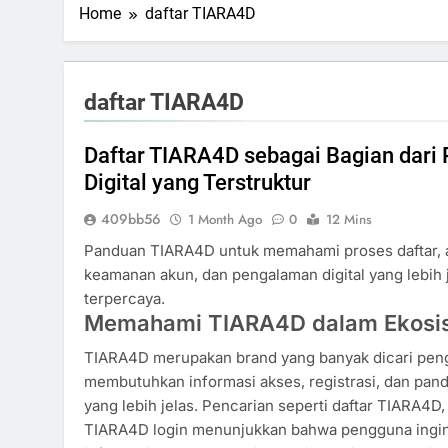
Home
daftar TIARA4D
daftar TIARA4D
Daftar TIARA4D sebagai Bagian dari
Digital yang Terstruktur
409bb56
1 Month Ago
0
12 Mins
Panduan TIARA4D untuk memahami proses daftar, ak
keamanan akun, dan pengalaman digital yang lebih j
terpercaya.
Memahami TIARA4D dalam Ekosist
TIARA4D merupakan brand yang banyak dicari pen
membutuhkan informasi akses, registrasi, dan pa
yang lebih jelas. Pencarian seperti daftar TIARA4D
TIARA4D login menunjukkan bahwa pengguna ing