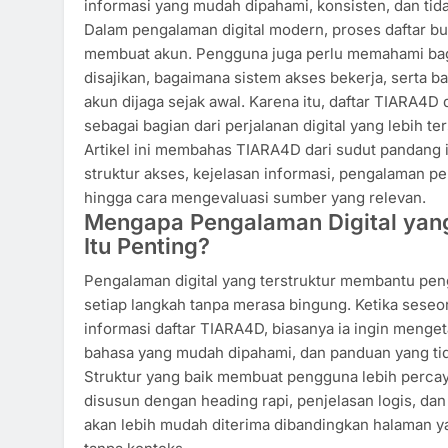
informasi yang mudah dipahami, konsisten, dan ti
Dalam pengalaman digital modern, proses daftar bu
membuat akun. Pengguna juga perlu memahami ba
disajikan, bagaimana sistem akses bekerja, serta
akun dijaga sejak awal. Karena itu, daftar TIARA4D
sebagai bagian dari perjalanan digital yang lebih ter
Artikel ini membahas TIARA4D dari sudut pandang in
struktur akses, kejelasan informasi, pengalaman 
hingga cara mengevaluasi sumber yang relevan.
Mengapa Pengalaman Digital yang
Itu Penting?
Pengalaman digital yang terstruktur membantu p
setiap langkah tanpa merasa bingung. Ketika sese
informasi daftar TIARA4D, biasanya ia ingin mengeta
bahasa yang mudah dipahami, dan panduan yang tid
Struktur yang baik membuat pengguna lebih percay
disusun dengan heading rapi, penjelasan logis, dan
akan lebih mudah diterima dibandingkan halaman ya