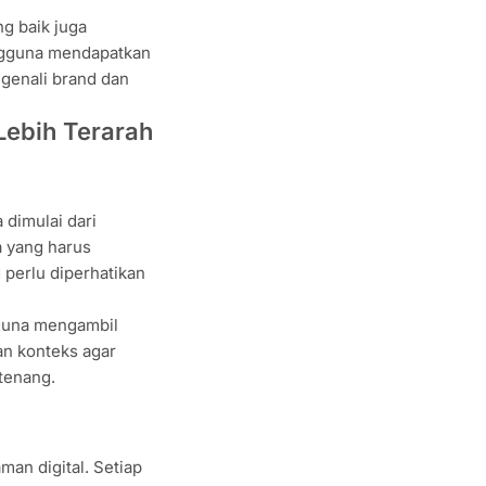
g baik juga
ngguna mendapatkan
genali brand dan
Lebih Terarah
dimulai dari
 yang harus
 perlu diperhatikan
gguna mengambil
an konteks agar
tenang.
man digital. Setiap