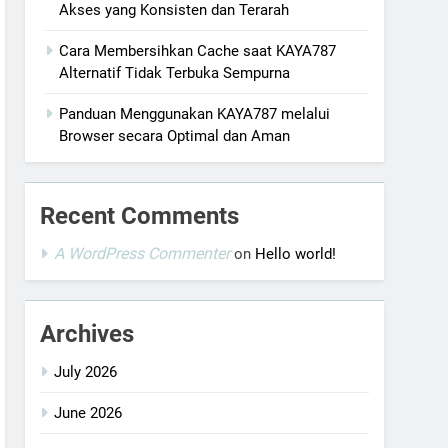
Akses yang Konsisten dan Terarah
Cara Membersihkan Cache saat KAYA787
Alternatif Tidak Terbuka Sempurna
Panduan Menggunakan KAYA787 melalui
Browser secara Optimal dan Aman
Recent Comments
A WordPress Commenter
on
Hello world!
Archives
July 2026
June 2026