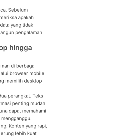
aca. Sebelum
meriksa apakah
data yang tidak
mbangun pengalaman
op hingga
aman di berbagai
alui browser mobile
ang memilih desktop
dua perangkat. Teks
ormasi penting mudah
gguna dapat memahami
ng mengganggu.
ng. Konten yang rapi,
erung lebih kuat