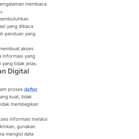
a, pengalaman membaca
u.
 membutuhkan
asi yang dibaca
kah panduan yang
k membuat akses
a informasi yang
yang tidak jelas.
 Digital
alam proses
daftar
ng kuat, tidak
tidak membagikan
kses informasi melalui
gkinkan, gunakan
ka mengisi data