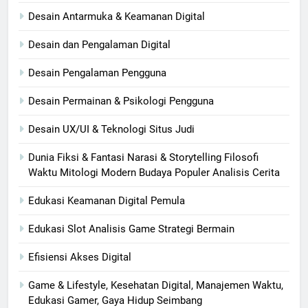
Desain Antarmuka & Keamanan Digital
Desain dan Pengalaman Digital
Desain Pengalaman Pengguna
Desain Permainan & Psikologi Pengguna
Desain UX/UI & Teknologi Situs Judi
Dunia Fiksi & Fantasi Narasi & Storytelling Filosofi
Waktu Mitologi Modern Budaya Populer Analisis Cerita
Edukasi Keamanan Digital Pemula
Edukasi Slot Analisis Game Strategi Bermain
Efisiensi Akses Digital
Game & Lifestyle, Kesehatan Digital, Manajemen Waktu,
Edukasi Gamer, Gaya Hidup Seimbang