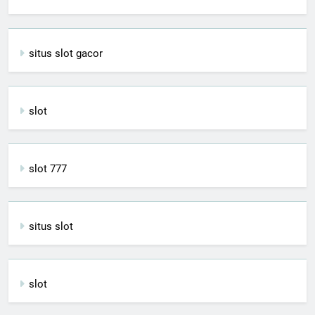
situs slot gacor
slot
slot 777
situs slot
slot