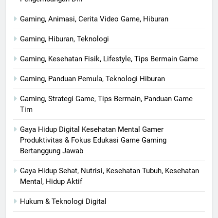
Gaming, Animasi, Cerita Video Game, Hiburan
Gaming, Hiburan, Teknologi
Gaming, Kesehatan Fisik, Lifestyle, Tips Bermain Game
Gaming, Panduan Pemula, Teknologi Hiburan
Gaming, Strategi Game, Tips Bermain, Panduan Game
Tim
Gaya Hidup Digital Kesehatan Mental Gamer
Produktivitas & Fokus Edukasi Game Gaming
Bertanggung Jawab
Gaya Hidup Sehat, Nutrisi, Kesehatan Tubuh, Kesehatan
Mental, Hidup Aktif
Hukum & Teknologi Digital