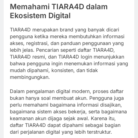
Memahami TIARA4D dalam
Ekosistem Digital
TIARA4D merupakan brand yang banyak dicari
pengguna ketika mereka membutuhkan informasi
akses, registrasi, dan panduan penggunaan yang
lebih jelas. Pencarian seperti daftar TIARA4D,
TIARA4D resmi, dan TIARA4D login menunjukkan
bahwa pengguna ingin menemukan informasi yang
mudah dipahami, konsisten, dan tidak
membingungkan.
Dalam pengalaman digital modern, proses daftar
bukan hanya soal membuat akun. Pengguna juga
perlu memahami bagaimana informasi disajikan,
bagaimana sistem akses bekerja, serta bagaimana
keamanan akun dijaga sejak awal. Karena itu,
daftar TIARA4D dapat dipahami sebagai bagian
dari perjalanan digital yang lebih terstruktur.