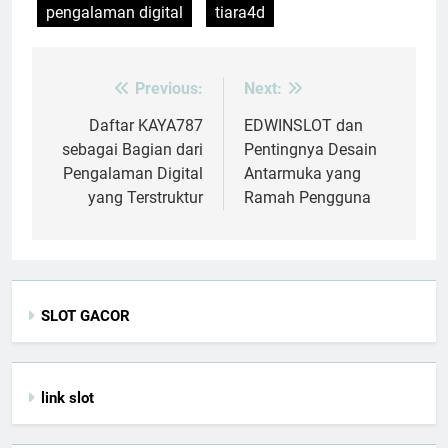
pengalaman digital
tiara4d
Previous:
Next:
Post
navigation
Daftar KAYA787
EDWINSLOT dan
sebagai Bagian dari
Pentingnya Desain
Pengalaman Digital
Antarmuka yang
yang Terstruktur
Ramah Pengguna
SLOT GACOR
link slot