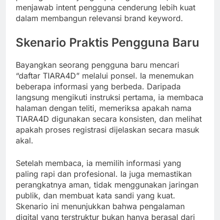
menjawab intent pengguna cenderung lebih kuat
dalam membangun relevansi brand keyword.
Skenario Praktis Pengguna Baru
Bayangkan seorang pengguna baru mencari
“daftar TIARA4D” melalui ponsel. Ia menemukan
beberapa informasi yang berbeda. Daripada
langsung mengikuti instruksi pertama, ia membaca
halaman dengan teliti, memeriksa apakah nama
TIARA4D digunakan secara konsisten, dan melihat
apakah proses registrasi dijelaskan secara masuk
akal.
Setelah membaca, ia memilih informasi yang
paling rapi dan profesional. Ia juga memastikan
perangkatnya aman, tidak menggunakan jaringan
publik, dan membuat kata sandi yang kuat.
Skenario ini menunjukkan bahwa pengalaman
digital yang terstruktur bukan hanya berasal dari