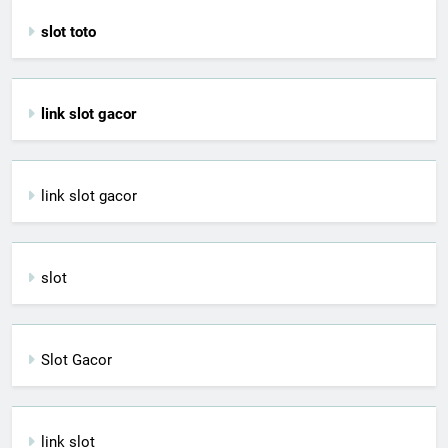
slot toto
link slot gacor
link slot gacor
slot
Slot Gacor
link slot