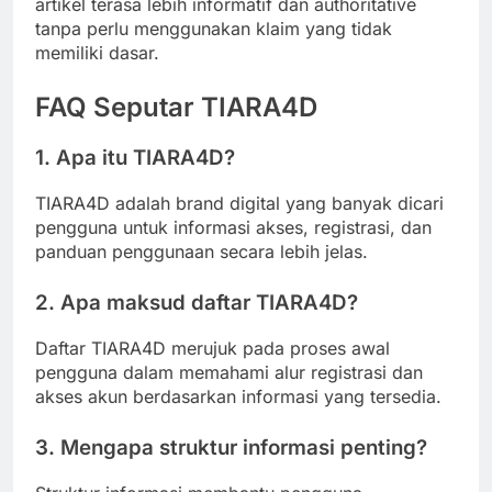
artikel terasa lebih informatif dan authoritative
tanpa perlu menggunakan klaim yang tidak
memiliki dasar.
FAQ Seputar TIARA4D
1. Apa itu TIARA4D?
TIARA4D adalah brand digital yang banyak dicari
pengguna untuk informasi akses, registrasi, dan
panduan penggunaan secara lebih jelas.
2. Apa maksud daftar TIARA4D?
Daftar TIARA4D merujuk pada proses awal
pengguna dalam memahami alur registrasi dan
akses akun berdasarkan informasi yang tersedia.
3. Mengapa struktur informasi penting?