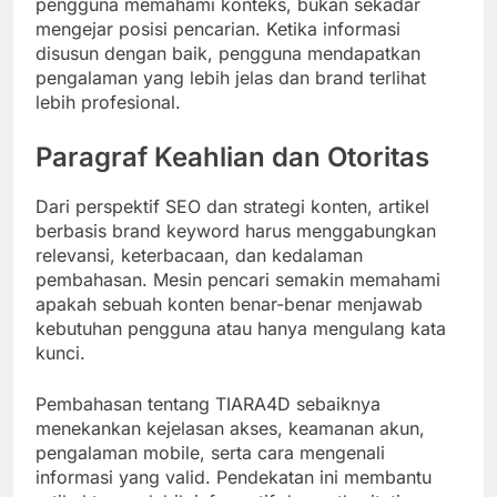
pengguna memahami konteks, bukan sekadar
mengejar posisi pencarian. Ketika informasi
disusun dengan baik, pengguna mendapatkan
pengalaman yang lebih jelas dan brand terlihat
lebih profesional.
Paragraf Keahlian dan Otoritas
Dari perspektif SEO dan strategi konten, artikel
berbasis brand keyword harus menggabungkan
relevansi, keterbacaan, dan kedalaman
pembahasan. Mesin pencari semakin memahami
apakah sebuah konten benar-benar menjawab
kebutuhan pengguna atau hanya mengulang kata
kunci.
Pembahasan tentang TIARA4D sebaiknya
menekankan kejelasan akses, keamanan akun,
pengalaman mobile, serta cara mengenali
informasi yang valid. Pendekatan ini membantu