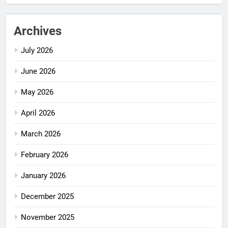
Archives
July 2026
June 2026
May 2026
April 2026
March 2026
February 2026
January 2026
December 2025
November 2025