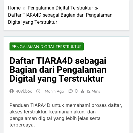
Home
Pengalaman Digital Terstruktur
Daftar TIARA4D sebagai Bagian dari Pengalaman
Digital yang Terstruktur
PENGALAMAN DIGITAL TERSTRUKTUR
Daftar TIARA4D sebagai
Bagian dari Pengalaman
Digital yang Terstruktur
0
409bb56
1 Month Ago
12 Mins
Panduan TIARA4D untuk memahami proses daftar,
akses terstruktur, keamanan akun, dan
pengalaman digital yang lebih jelas serta
terpercaya.