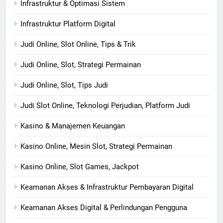
Infrastruktur & Optimasi Sistem
Infrastruktur Platform Digital
Judi Online, Slot Online, Tips & Trik
Judi Online, Slot, Strategi Permainan
Judi Online, Slot, Tips Judi
Judi Slot Online, Teknologi Perjudian, Platform Judi
Kasino & Manajemen Keuangan
Kasino Online, Mesin Slot, Strategi Permainan
Kasino Online, Slot Games, Jackpot
Keamanan Akses & Infrastruktur Pembayaran Digital
Keamanan Akses Digital & Perlindungan Pengguna