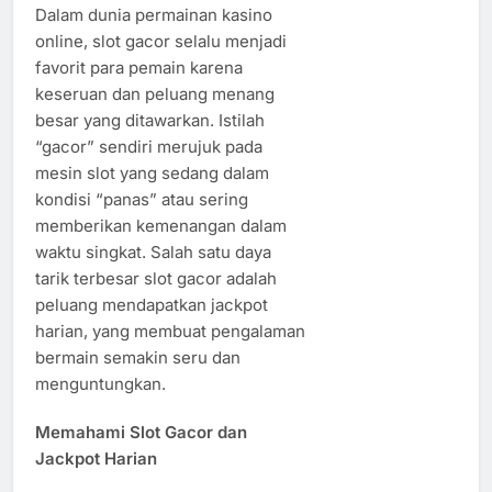
Dalam dunia permainan kasino
online, slot gacor selalu menjadi
favorit para pemain karena
keseruan dan peluang menang
besar yang ditawarkan. Istilah
“gacor” sendiri merujuk pada
mesin slot yang sedang dalam
kondisi “panas” atau sering
memberikan kemenangan dalam
waktu singkat. Salah satu daya
tarik terbesar slot gacor adalah
peluang mendapatkan jackpot
harian, yang membuat pengalaman
bermain semakin seru dan
menguntungkan.
Memahami Slot Gacor dan
Jackpot Harian