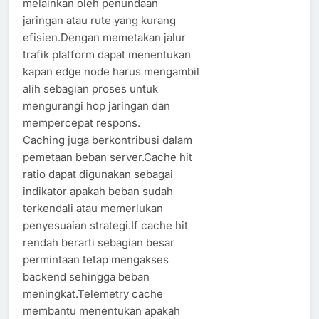
melainkan oleh penundaan
jaringan atau rute yang kurang
efisien.Dengan memetakan jalur
trafik platform dapat menentukan
kapan edge node harus mengambil
alih sebagian proses untuk
mengurangi hop jaringan dan
mempercepat respons.
Caching juga berkontribusi dalam
pemetaan beban server.Cache hit
ratio dapat digunakan sebagai
indikator apakah beban sudah
terkendali atau memerlukan
penyesuaian strategi.If cache hit
rendah berarti sebagian besar
permintaan tetap mengakses
backend sehingga beban
meningkat.Telemetry cache
membantu menentukan apakah