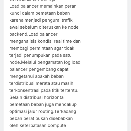
Load balancer memainkan peran
kunci dalam pemetaan beban
karena menjadi pengurai trafik
awal sebelum diteruskan ke node
backend.Load balancer
menganalisis kondisi real time dan
membagi permintaan agar tidak
terjadi penumpukan pada satu
node.Melalui pengamatan log load
balancer pengembang dapat
mengetahui apakah beban
terdistribusi merata atau masih
terkonsentrasi pada titik tertentu.
Selain distribusi horizontal
pemetaan beban juga mencakup
optimasi jalur routing.Terkadang
beban berat bukan disebabkan
oleh keterbatasan compute