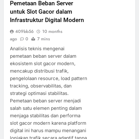
Pemetaan Beban Server
untuk Slot Gacor dalam
Infrastruktur Digital Modern
409bb56
10 months
ago
0
7 mins
Analisis teknis mengenai
pemetaan beban server dalam
ekosistem slot gacor modern,
mencakup distribusi trafik,
pengelolaan resource, load pattern
tracking, observabilitas, dan
strategi optimasi stabilitas.
Pemetaan beban server menjadi
salah satu elemen penting dalam
menjaga stabilitas dan performa
slot gacor modern karena platform
digital ini harus mampu menangani
lonjakan trafik secara adaptif tanpa