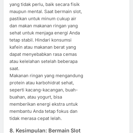
yang tidak perlu, baik secara fisik
maupun mental. Saat bermain slot,
pastikan untuk minum cukup air
dan makan makanan ringan yang
sehat untuk menjaga energi Anda
tetap stabil. Hindari konsumsi
kafein atau makanan berat yang
dapat menyebabkan rasa cemas
atau kelelahan setelah beberapa
saat.
Makanan ringan yang mengandung
protein atau karbohidrat sehat,
seperti kacang-kacangan, buah-
buahan, atau yogurt, bisa
memberikan energi ekstra untuk
membantu Anda tetap fokus dan
tidak merasa cepat lelah.
8.
Kesimpulan: Bermain Slot