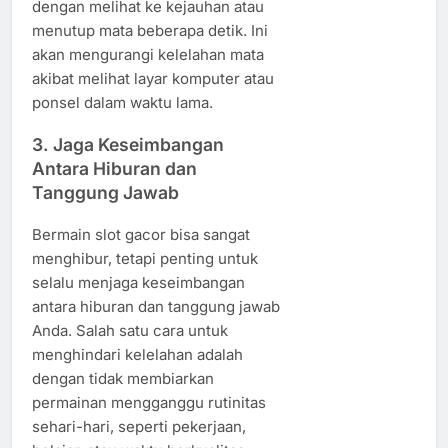
dengan melihat ke kejauhan atau
menutup mata beberapa detik. Ini
akan mengurangi kelelahan mata
akibat melihat layar komputer atau
ponsel dalam waktu lama.
3.
Jaga Keseimbangan
Antara Hiburan dan
Tanggung Jawab
Bermain slot gacor bisa sangat
menghibur, tetapi penting untuk
selalu menjaga keseimbangan
antara hiburan dan tanggung jawab
Anda. Salah satu cara untuk
menghindari kelelahan adalah
dengan tidak membiarkan
permainan mengganggu rutinitas
sehari-hari, seperti pekerjaan,