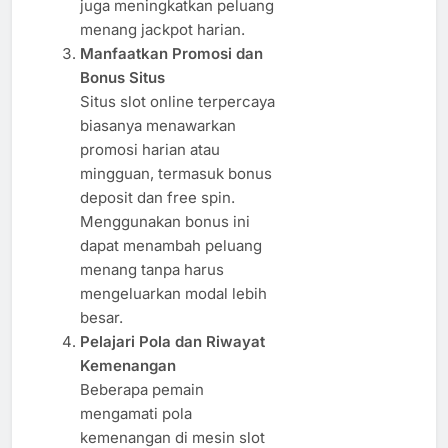
juga meningkatkan peluang
menang jackpot harian.
Manfaatkan Promosi dan
Bonus Situs
Situs slot online terpercaya
biasanya menawarkan
promosi harian atau
mingguan, termasuk bonus
deposit dan free spin.
Menggunakan bonus ini
dapat menambah peluang
menang tanpa harus
mengeluarkan modal lebih
besar.
Pelajari Pola dan Riwayat
Kemenangan
Beberapa pemain
mengamati pola
kemenangan di mesin slot