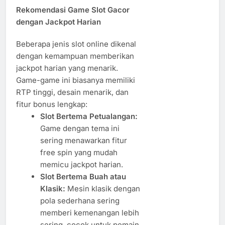
Rekomendasi Game Slot Gacor
dengan Jackpot Harian
Beberapa jenis slot online dikenal
dengan kemampuan memberikan
jackpot harian yang menarik.
Game-game ini biasanya memiliki
RTP tinggi, desain menarik, dan
fitur bonus lengkap:
Slot Bertema Petualangan:
Game dengan tema ini
sering menawarkan fitur
free spin yang mudah
memicu jackpot harian.
Slot Bertema Buah atau
Klasik:
Mesin klasik dengan
pola sederhana sering
memberi kemenangan lebih
sering, cocok untuk pemain