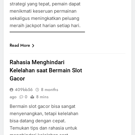
strategi yang tepat, pemain dapat
menikmati keseruan permainan
sekaligus meningkatkan peluang
meraih jackpot harian setiap hari.
Read More
Rahasia Menghindari
Kelelahan saat Bermain Slot
Gacor
409bb56
8 months
ago
0
8 mins
Bermain slot gacor bisa sangat
menyenangkan, tetapi kelelahan
bisa datang dengan cepat.
Temukan tips dan rahasia untuk