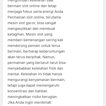
menghindari kelelahan saat
bermain slot online dan tetap
menjaga fokus serta energi Anda.
Permainan slot online, terutama
mesin slot gacor, bisa sangat
mengasyikkan dan membuat
ketagihan. Mesin slot yang
memberi kemenangan sering kali
mendorong pemain untuk terus
bermain, berharap keberuntungan
akan terus berpihak. Namun,
permainan yang berlarut-larut bisa
menyebabkan kelelahan fisik dan
mental. Kelelahan ini tidak hanya
mengurangi kenyamanan bermain,
tetapi juga dapat memengaruhi
konsentrasi dan bahkan
meningkatkan risiko kerugian.
Jika Anda ingin menikmati