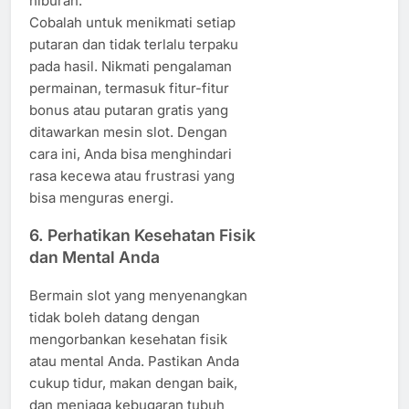
hiburan.
Cobalah untuk menikmati setiap
putaran dan tidak terlalu terpaku
pada hasil. Nikmati pengalaman
permainan, termasuk fitur-fitur
bonus atau putaran gratis yang
ditawarkan mesin slot. Dengan
cara ini, Anda bisa menghindari
rasa kecewa atau frustrasi yang
bisa menguras energi.
6.
Perhatikan Kesehatan Fisik
dan Mental Anda
Bermain slot yang menyenangkan
tidak boleh datang dengan
mengorbankan kesehatan fisik
atau mental Anda. Pastikan Anda
cukup tidur, makan dengan baik,
dan menjaga kebugaran tubuh