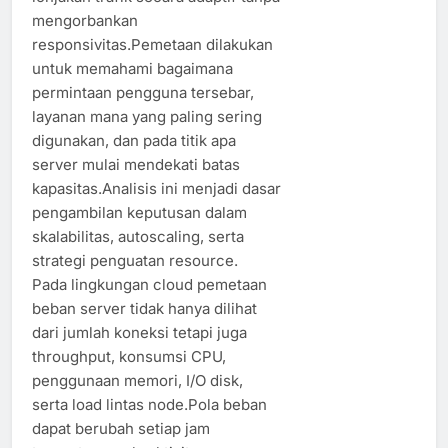
mengorbankan
responsivitas.Pemetaan dilakukan
untuk memahami bagaimana
permintaan pengguna tersebar,
layanan mana yang paling sering
digunakan, dan pada titik apa
server mulai mendekati batas
kapasitas.Analisis ini menjadi dasar
pengambilan keputusan dalam
skalabilitas, autoscaling, serta
strategi penguatan resource.
Pada lingkungan cloud pemetaan
beban server tidak hanya dilihat
dari jumlah koneksi tetapi juga
throughput, konsumsi CPU,
penggunaan memori, I/O disk,
serta load lintas node.Pola beban
dapat berubah setiap jam