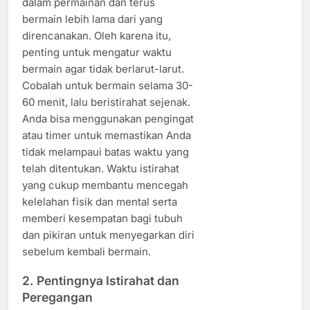
dalam permainan dan terus
bermain lebih lama dari yang
direncanakan. Oleh karena itu,
penting untuk mengatur waktu
bermain agar tidak berlarut-larut.
Cobalah untuk bermain selama 30-
60 menit, lalu beristirahat sejenak.
Anda bisa menggunakan pengingat
atau timer untuk memastikan Anda
tidak melampaui batas waktu yang
telah ditentukan. Waktu istirahat
yang cukup membantu mencegah
kelelahan fisik dan mental serta
memberi kesempatan bagi tubuh
dan pikiran untuk menyegarkan diri
sebelum kembali bermain.
2.
Pentingnya Istirahat dan
Peregangan