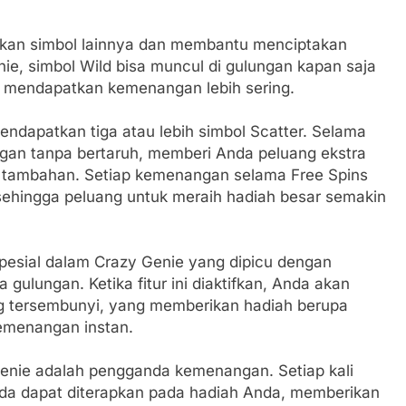
ikan simbol lainnya dan membantu menciptakan
e, simbol Wild bisa muncul di gulungan kapan saja
 mendapatkan kemenangan lebih sering.
endapatkan tiga atau lebih simbol Scatter. Selama
gan tanpa bertaruh, memberi Anda peluang ekstra
o tambahan. Setiap kemenangan selama Free Spins
 sehingga peluang untuk meraih hadiah besar semakin
spesial dalam Crazy Genie yang dipicu dengan
ulungan. Ketika fitur ini diaktifkan, Anda akan
ng tersembunyi, yang memberikan hadiah berupa
emenangan instan.
Genie adalah pengganda kemenangan. Setiap kali
a dapat diterapkan pada hadiah Anda, memberikan