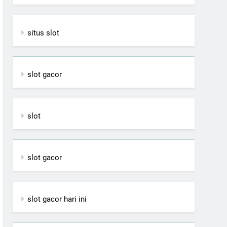
situs slot
slot gacor
slot
slot gacor
slot gacor hari ini