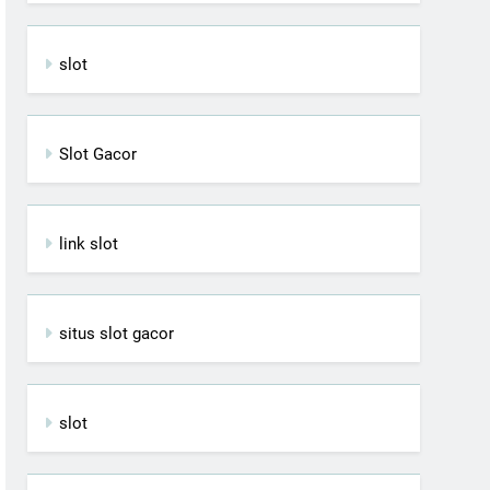
slot
Slot Gacor
link slot
situs slot gacor
slot