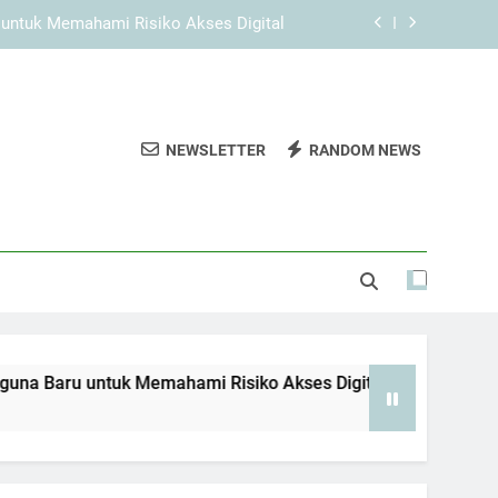
 untuk Memahami Risiko Akses Digital
man Akses yang Konsisten dan Terarah
7 Alternatif Tidak Terbuka Sempurna
NEWSLETTER
RANDOM NEWS
tuk Memahami Keamanan Akses Digital
 untuk Memahami Risiko Akses Digital
man Akses yang Konsisten dan Terarah
7 Alternatif Tidak Terbuka Sempurna
tuk Memahami Risiko Akses Digital
KAYA787 Alternatif
3 Weeks Ago