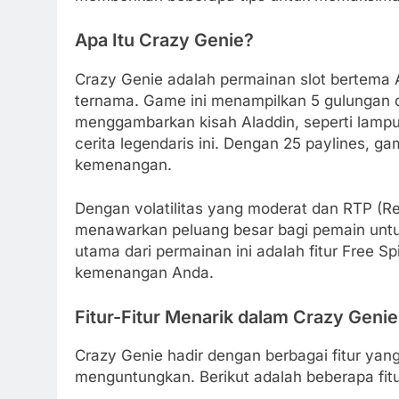
Apa Itu Crazy Genie?
Crazy Genie adalah permainan slot bertem
ternama. Game ini menampilkan 5 gulungan d
menggambarkan kisah Aladdin, seperti lampu a
cerita legendaris ini. Dengan 25 paylines, 
kemenangan.
Dengan volatilitas yang moderat dan RTP (Re
menawarkan peluang besar bagi pemain untu
utama dari permainan ini adalah fitur Free
kemenangan Anda.
Fitur-Fitur Menarik dalam Crazy Genie
Crazy Genie hadir dengan berbagai fitur ya
menguntungkan. Berikut adalah beberapa fit