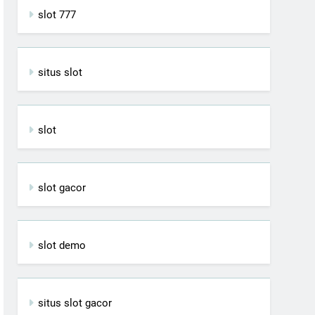
slot 777
situs slot
slot
slot gacor
slot demo
situs slot gacor