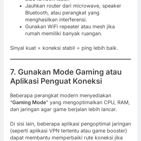
Jauhkan router dari microwave, speaker
Bluetooth, atau perangkat yang
menghasilkan interferensi.
Gunakan WiFi repeater atau mesh jika
rumah memiliki banyak ruangan.
Sinyal kuat = koneksi stabil = ping lebih baik.
7. Gunakan Mode Gaming atau
Aplikasi Penguat Koneksi
Beberapa perangkat modern menyediakan
“
Gaming Mode
” yang mengoptimalkan CPU, RAM,
dan jaringan agar game berjalan lebih lancar.
Di sisi lain, beberapa aplikasi pengoptimal jaringan
(seperti aplikasi VPN tertentu atau game booster)
dapat membantu memperbaiki rute koneksi jika