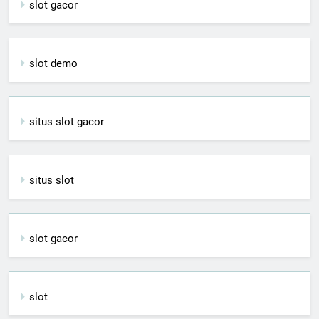
slot gacor
slot demo
situs slot gacor
situs slot
slot gacor
slot