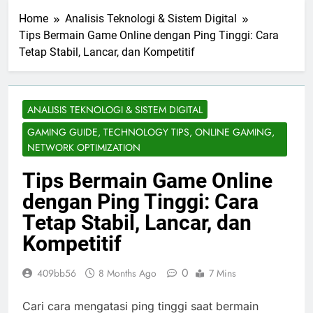
Home
Analisis Teknologi & Sistem Digital
Tips Bermain Game Online dengan Ping Tinggi: Cara
Tetap Stabil, Lancar, dan Kompetitif
ANALISIS TEKNOLOGI & SISTEM DIGITAL
GAMING GUIDE, TECHNOLOGY TIPS, ONLINE GAMING,
NETWORK OPTIMIZATION
Tips Bermain Game Online
dengan Ping Tinggi: Cara
Tetap Stabil, Lancar, dan
Kompetitif
0
409bb56
8 Months Ago
7 Mins
Cari cara mengatasi ping tinggi saat bermain