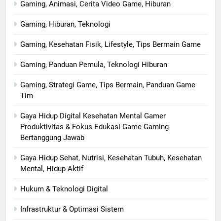
Gaming, Animasi, Cerita Video Game, Hiburan
Gaming, Hiburan, Teknologi
Gaming, Kesehatan Fisik, Lifestyle, Tips Bermain Game
Gaming, Panduan Pemula, Teknologi Hiburan
Gaming, Strategi Game, Tips Bermain, Panduan Game
Tim
Gaya Hidup Digital Kesehatan Mental Gamer
Produktivitas & Fokus Edukasi Game Gaming
Bertanggung Jawab
Gaya Hidup Sehat, Nutrisi, Kesehatan Tubuh, Kesehatan
Mental, Hidup Aktif
Hukum & Teknologi Digital
Infrastruktur & Optimasi Sistem