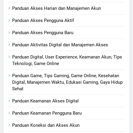
Panduan Akses Harian dan Manajemen Akun
Panduan Akses Pengguna Aktif
Panduan Akses Pengguna Baru
Panduan Aktivitas Digital dan Manajemen Akses
Panduan Digital, User Experience, Keamanan Akun, Tips
Teknologi, Game Online
Panduan Game, Tips Gaming, Game Online, Kesehatan
Digital, Manajemen Waktu, Edukasi Gaming, Gaya Hidup
Sehat
Panduan Keamanan Akses Digital
Panduan Keamanan Pengguna Baru
Panduan Koneksi dan Akses Akun