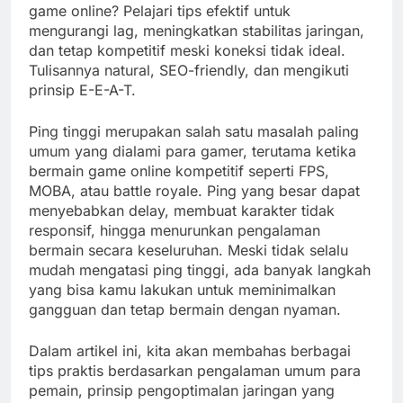
game online? Pelajari tips efektif untuk
mengurangi lag, meningkatkan stabilitas jaringan,
dan tetap kompetitif meski koneksi tidak ideal.
Tulisannya natural, SEO-friendly, dan mengikuti
prinsip E-E-A-T.
Ping tinggi merupakan salah satu masalah paling
umum yang dialami para gamer, terutama ketika
bermain game online kompetitif seperti FPS,
MOBA, atau battle royale. Ping yang besar dapat
menyebabkan delay, membuat karakter tidak
responsif, hingga menurunkan pengalaman
bermain secara keseluruhan. Meski tidak selalu
mudah mengatasi ping tinggi, ada banyak langkah
yang bisa kamu lakukan untuk meminimalkan
gangguan dan tetap bermain dengan nyaman.
Dalam artikel ini, kita akan membahas berbagai
tips praktis berdasarkan pengalaman umum para
pemain, prinsip pengoptimalan jaringan yang