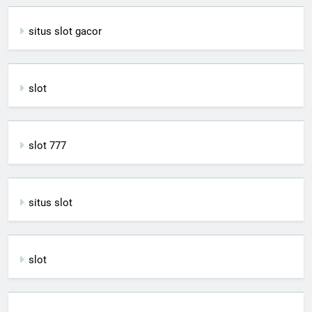
situs slot gacor
slot
slot 777
situs slot
slot