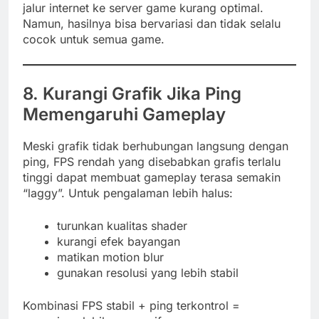
jalur internet ke server game kurang optimal.
Namun, hasilnya bisa bervariasi dan tidak selalu
cocok untuk semua game.
8. Kurangi Grafik Jika Ping
Memengaruhi Gameplay
Meski grafik tidak berhubungan langsung dengan
ping, FPS rendah yang disebabkan grafis terlalu
tinggi dapat membuat gameplay terasa semakin
“laggy”. Untuk pengalaman lebih halus:
turunkan kualitas shader
kurangi efek bayangan
matikan motion blur
gunakan resolusi yang lebih stabil
Kombinasi FPS stabil + ping terkontrol =