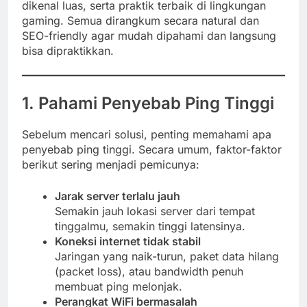
dikenal luas, serta praktik terbaik di lingkungan
gaming. Semua dirangkum secara natural dan
SEO-friendly agar mudah dipahami dan langsung
bisa dipraktikkan.
1. Pahami Penyebab Ping Tinggi
Sebelum mencari solusi, penting memahami apa
penyebab ping tinggi. Secara umum, faktor-faktor
berikut sering menjadi pemicunya:
Jarak server terlalu jauh
Semakin jauh lokasi server dari tempat
tinggalmu, semakin tinggi latensinya.
Koneksi internet tidak stabil
Jaringan yang naik-turun, paket data hilang
(packet loss), atau bandwidth penuh
membuat ping melonjak.
Perangkat WiFi bermasalah