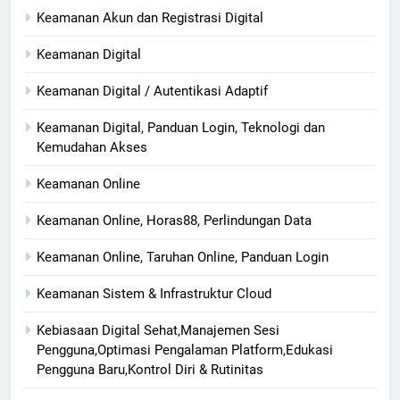
Keamanan Akun dan Registrasi Digital
Keamanan Digital
Keamanan Digital / Autentikasi Adaptif
Keamanan Digital, Panduan Login, Teknologi dan
Kemudahan Akses
Keamanan Online
Keamanan Online, Horas88, Perlindungan Data
Keamanan Online, Taruhan Online, Panduan Login
Keamanan Sistem & Infrastruktur Cloud
Kebiasaan Digital Sehat,Manajemen Sesi
Pengguna,Optimasi Pengalaman Platform,Edukasi
Pengguna Baru,Kontrol Diri & Rutinitas