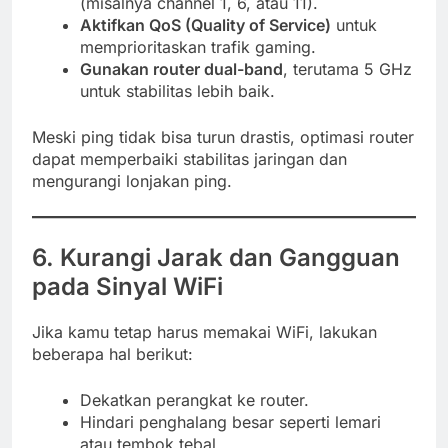
(misalnya channel 1, 6, atau 11).
Aktifkan QoS (Quality of Service)
untuk
memprioritaskan trafik gaming.
Gunakan router dual-band
, terutama 5 GHz
untuk stabilitas lebih baik.
Meski ping tidak bisa turun drastis, optimasi router
dapat memperbaiki stabilitas jaringan dan
mengurangi lonjakan ping.
6. Kurangi Jarak dan Gangguan
pada Sinyal WiFi
Jika kamu tetap harus memakai WiFi, lakukan
beberapa hal berikut:
Dekatkan perangkat ke router.
Hindari penghalang besar seperti lemari
atau tembok tebal.