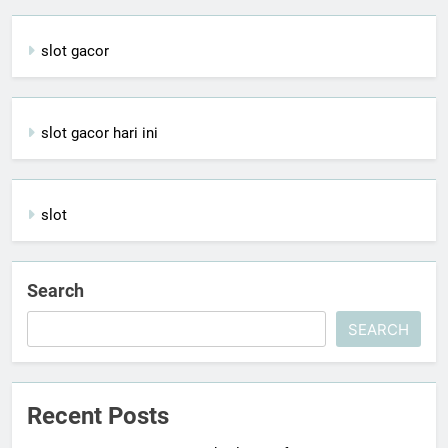
slot gacor
slot gacor hari ini
slot
Search
SEARCH
Recent Posts