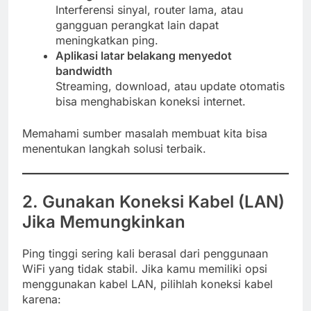
Interferensi sinyal, router lama, atau
gangguan perangkat lain dapat
meningkatkan ping.
Aplikasi latar belakang menyedot
bandwidth
Streaming, download, atau update otomatis
bisa menghabiskan koneksi internet.
Memahami sumber masalah membuat kita bisa
menentukan langkah solusi terbaik.
2. Gunakan Koneksi Kabel (LAN)
Jika Memungkinkan
Ping tinggi sering kali berasal dari penggunaan
WiFi yang tidak stabil. Jika kamu memiliki opsi
menggunakan kabel LAN, pilihlah koneksi kabel
karena: